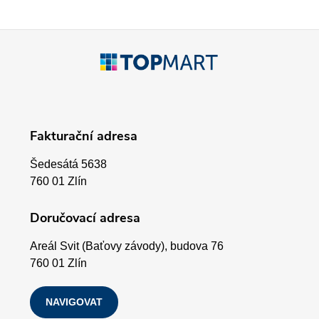
v
k
Z
y
á
v
p
ý
Fakturační adresa
p
a
i
Šedesátá 5638
t
760 01 Zlín
s
í
Doručovací adresa
u
Areál Svit (Baťovy závody), budova 76
760 01 Zlín
NAVIGOVAT