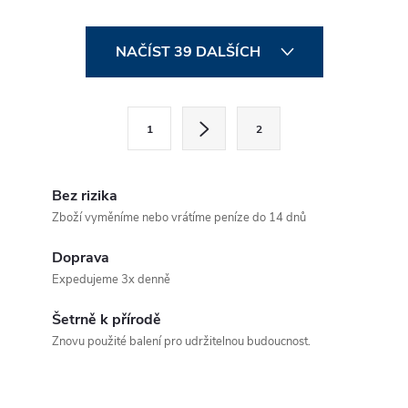
O
NAČÍST 39 DALŠÍCH
v
l
S
1
2
t
á
r
d
á
Bez rizika
a
n
Zboží vyměníme nebo vrátíme peníze do 14 dnů
k
c
Doprava
o
Expedujeme 3x denně
í
v
á
Šetrně k přírodě
p
Znovu použité balení pro udržitelnou budoucnost.
n
r
í