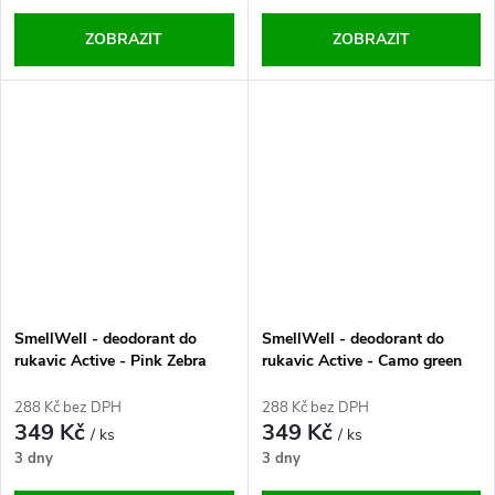
ZOBRAZIT
ZOBRAZIT
SmellWell - deodorant do
SmellWell - deodorant do
rukavic Active - Pink Zebra
rukavic Active - Camo green
One Size
One Size
288 Kč bez DPH
288 Kč bez DPH
349 Kč
349 Kč
/ ks
/ ks
3 dny
3 dny