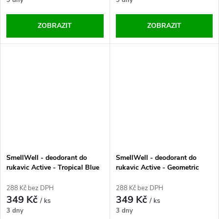
3 dny
3 dny
ZOBRAZIT
ZOBRAZIT
SmellWell - deodorant do
SmellWell - deodorant do
rukavic Active - Tropical Blue
rukavic Active - Geometric
One Size
Orange One Size
288 Kč bez DPH
288 Kč bez DPH
349 Kč
349 Kč
/ ks
/ ks
3 dny
3 dny