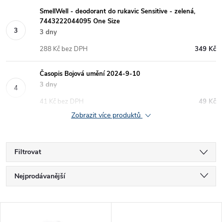
SmellWell - deodorant do rukavic Sensitive - zelená,
7443222044095 One Size
3 dny
288 Kč bez DPH
349 Kč
Časopis Bojová umění 2024-9-10
3 dny
41 Kč bez DPH
49 Kč
Zobrazit více produktů
Filtrovat
Ř
Nejprodávanější
a
Nejlevnější
V
Nejdražší