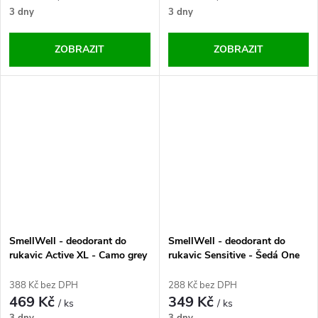
3 dny
3 dny
ZOBRAZIT
ZOBRAZIT
SmellWell - deodorant do
SmellWell - deodorant do
rukavic Active XL - Camo grey
rukavic Sensitive - Šedá One
One Size
Size
388 Kč bez DPH
288 Kč bez DPH
469 Kč
349 Kč
/ ks
/ ks