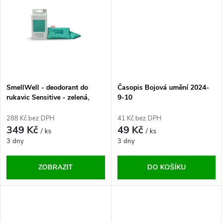
k
k
t
t
ů
ů
SmellWell - deodorant do
Časopis Bojová umění 2024-
rukavic Sensitive - zelená,
9-10
7443222044095 One Size
288 Kč bez DPH
41 Kč bez DPH
349 Kč
49 Kč
/ ks
/ ks
3 dny
3 dny
ZOBRAZIT
DO KOŠÍKU