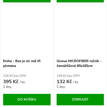
Kniha - Box je víc než tři
Givova MICROFIBER ručník -
písmena
černá/růžová 80x165cm
326 Kč bez DPH
109 Kč bez DPH
395 Kč
132 Kč
/ ks
/ ks
3 dny
3 dny
DO KOŠÍKU
ZOBRAZIT