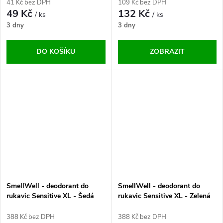
41 Kč bez DPH
109 Kč bez DPH
49 Kč
132 Kč
/ ks
/ ks
3 dny
3 dny
DO KOŠÍKU
ZOBRAZIT
SmellWell - deodorant do
SmellWell - deodorant do
rukavic Sensitive XL - Šedá
rukavic Sensitive XL - Zelená
One Size
One Size
388 Kč bez DPH
388 Kč bez DPH