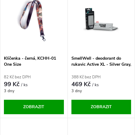
z
ý
Abecedně
e
p
n
i
í
s
p
Klíčenka - černá, KCHH-01
SmellWell - deodorant do
One Size
rukavic Active XL - Silver Gray,
p
7443222025124 One Size
r
82 Kč bez DPH
388 Kč bez DPH
r
99 Kč
469 Kč
/ ks
/ ks
o
3 dny
3 dny
o
d
ZOBRAZIT
ZOBRAZIT
d
u
u