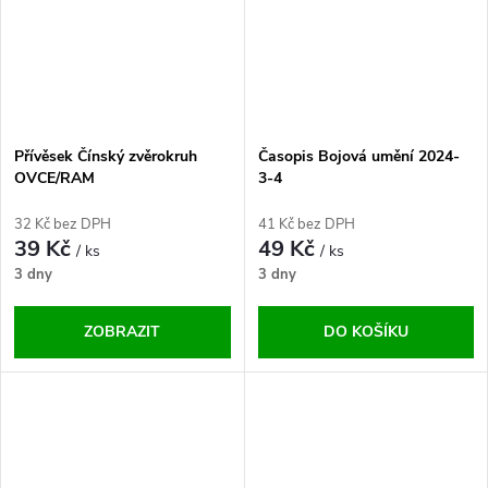
Přívěsek Čínský zvěrokruh
Časopis Bojová umění 2024-
OVCE/RAM
3-4
32 Kč bez DPH
41 Kč bez DPH
39 Kč
49 Kč
/ ks
/ ks
3 dny
3 dny
ZOBRAZIT
DO KOŠÍKU