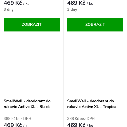
469 Kč
469 Kč
/ ks
/ ks
3 dny
3 dny
ZOBRAZIT
ZOBRAZIT
SmellWell - deodorant do
SmellWell - deodorant do
rukavic Active XL - Black
rukavic Active XL - Tropical
Stone One Size
Floral One Size
388 Kč bez DPH
388 Kč bez DPH
469 Kč
469 Kč
/ ks
/ ks