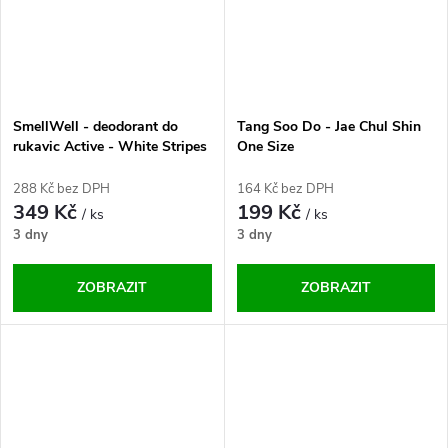
SmellWell - deodorant do
Tang Soo Do - Jae Chul Shin
rukavic Active - White Stripes
One Size
One Size
288 Kč bez DPH
164 Kč bez DPH
349 Kč
199 Kč
/ ks
/ ks
3 dny
3 dny
ZOBRAZIT
ZOBRAZIT