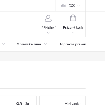
CZK
NÁKUPNÍ
KOŠÍK
Prázdný košík
Přihlášení
Moravská vína
Dopravní prevence
Zd
XLR - 2x
Mini Jack -