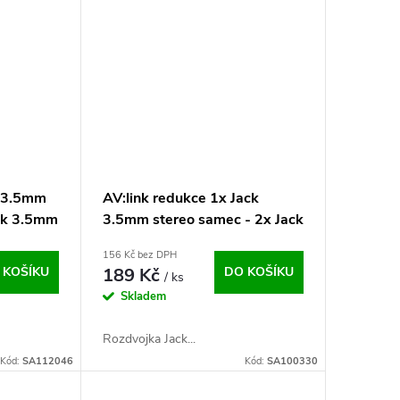
k 3.5mm
AV:link redukce 1x Jack
ack 3.5mm
3.5mm stereo samec - 2x Jack
3.5 mm stereo samice
156 Kč bez DPH
 KOŠÍKU
189 Kč
DO KOŠÍKU
/ ks
Skladem
Rozdvojka Jack...
Kód:
SA112046
Kód:
SA100330