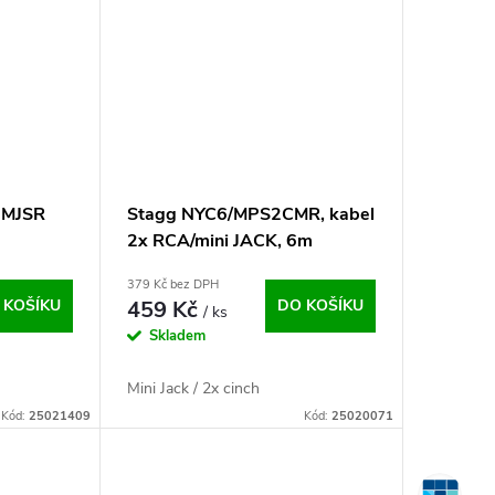
2MJSR
Stagg NYC6/MPS2CMR, kabel
2x RCA/mini JACK, 6m
379 Kč bez DPH
 KOŠÍKU
459 Kč
DO KOŠÍKU
/ ks
Skladem
Mini Jack / 2x cinch
Kód:
25021409
Kód:
25020071