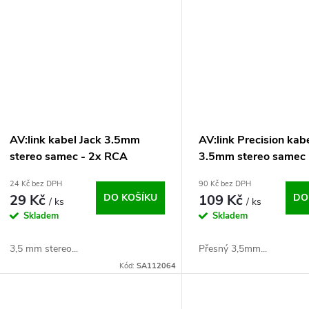
AV:link kabel Jack 3.5mm
AV:link Precision kab
stereo samec - 2x RCA
3.5mm stereo samec
samec, 1.2m
samec, 1.5m
24 Kč bez DPH
90 Kč bez DPH
29 Kč
DO KOŠÍKU
109 Kč
DO
/ ks
/ ks
Skladem
Skladem
3,5 mm stereo...
Přesný 3,5mm...
Kód:
SA112064