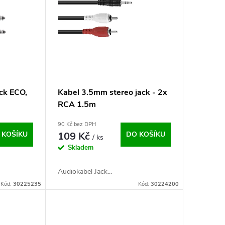
ack ECO,
Kabel 3.5mm stereo jack - 2x
RCA 1.5m
90 Kč bez DPH
 KOŠÍKU
109 Kč
DO KOŠÍKU
/ ks
Skladem
Audiokabel Jack...
Kód:
30225235
Kód:
30224200