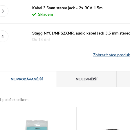
Kabel 3.5mm stereo jack - 2x RCA 1.5m
Skladem
Stagg NYC1/MPS2XMR, audio kabel Jack 3,5 mm stereo
Do 14 dní
Zobrazit více produ
Ř
NEJPRODÁVANĚJŠÍ
NEJLEVNĚJŠÍ
a
1
položek celkem
z
V
e
ý