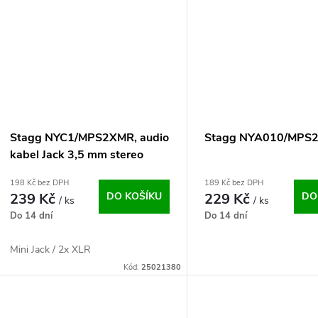
ů
t
ů
Stagg NYC1/MPS2XMR, audio
Stagg NYA010/MPS
kabel Jack 3,5 mm stereo
samec – 2x XLR samec, 1m
198 Kč bez DPH
189 Kč bez DPH
239 Kč
DO KOŠÍKU
229 Kč
DO
/ ks
/ ks
Do 14 dní
Do 14 dní
Mini Jack / 2x XLR
Kód:
25021380