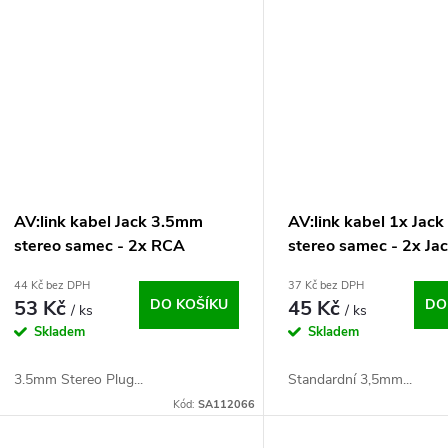
AV:link kabel Jack 3.5mm
AV:link kabel 1x Jac
stereo samec - 2x RCA
stereo samec - 2x J
samec, 5m
stereo samice, 1.2m
44 Kč bez DPH
37 Kč bez DPH
53 Kč
DO KOŠÍKU
45 Kč
DO
/ ks
/ ks
Skladem
Skladem
3.5mm Stereo Plug...
Standardní 3,5mm...
Kód:
SA112066