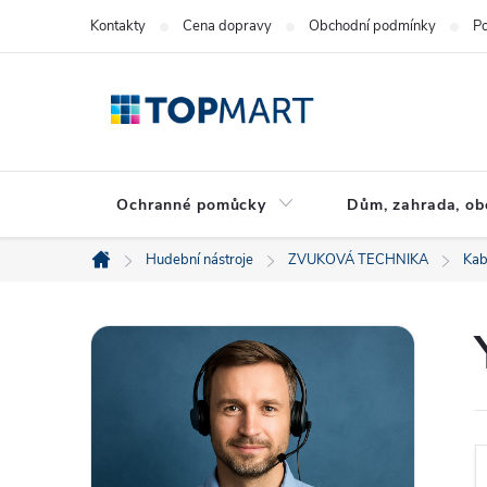
Přejít
Kontakty
Cena dopravy
Obchodní podmínky
Po
na
obsah
Ochranné pomůcky
Dům, zahrada, ob
Hudební nástroje
ZVUKOVÁ TECHNIKA
Kab
Domů
P
o
s