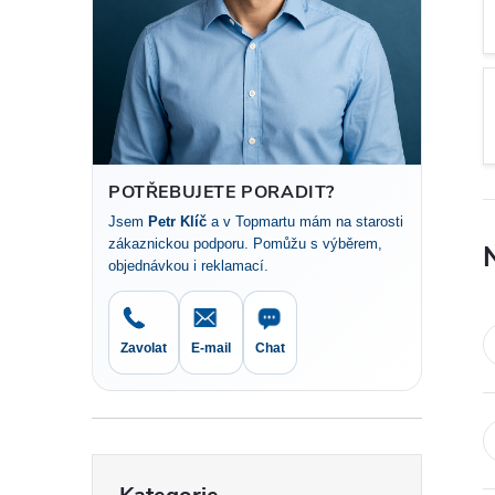
t
r
a
n
POTŘEBUJETE PORADIT?
Jsem
Petr Klíč
a v Topmartu mám na starosti
n
zákaznickou podporu. Pomůžu s výběrem,
objednávkou i reklamací.
í
p
Zavolat
E-mail
Chat
a
n
Přeskočit