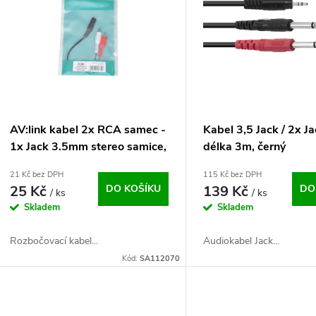
n
p
p
s
r
p
AV:link kabel 2x RCA samec -
Kabel 3,5 Jack / 2x J
o
1x Jack 3.5mm stereo samice,
délka 3m, černý
r
0.2m
21 Kč bez DPH
115 Kč bez DPH
d
25 Kč
DO KOŠÍKU
139 Kč
DO
/ ks
/ ks
o
Skladem
Skladem
u
d
Rozbočovací kabel...
Audiokabel Jack...
k
Kód:
SA112070
u
t
k