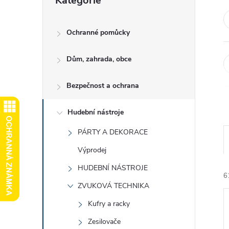
Kategorie
kategorie
e
l
Ochranné pomůcky
Dům, zahrada, obce
Bezpečnost a ochrana
Hudební nástroje
PÁRTY A DEKORACE
Výprodej
HUDEBNÍ NÁSTROJE
6
ZVUKOVÁ TECHNIKA
Kufry a racky
Zesilovače