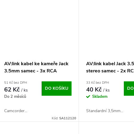
AV:link kabel ke kameře Jack
AV:link kabel Jack 3
3.5mm samec - 3x RCA
stereo samec - 2x R
samec, 2m
samec, 3m
51 Kč bez DPH
33 Kč bez DPH
62 Kč
DO KOŠÍKU
40 Kč
DO
/ ks
/ ks
Do 2 měsíců
Skladem
Camcorder...
Standardní 3,5mm...
Kód:
SA112120