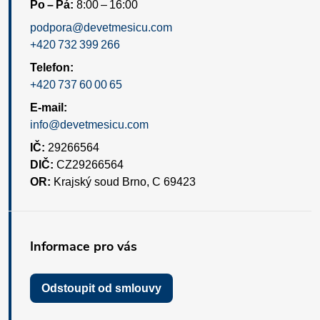
Po – Pá:
8:00 – 16:00
podpora@devetmesicu.com
+420 732 399 266
Telefon:
+420 737 60 00 65
E-mail:
info@devetmesicu.com
IČ:
29266564
DIČ:
CZ29266564
OR:
Krajský soud Brno, C 69423
Informace pro vás
Odstoupit od smlouvy