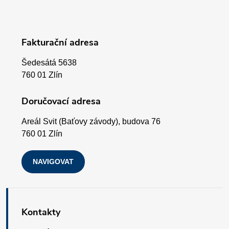
á
p
Fakturační adresa
a
Šedesátá 5638
t
760 01 Zlín
í
Doručovací adresa
Areál Svit (Baťovy závody), budova 76
760 01 Zlín
NAVIGOVAT
Kontakty