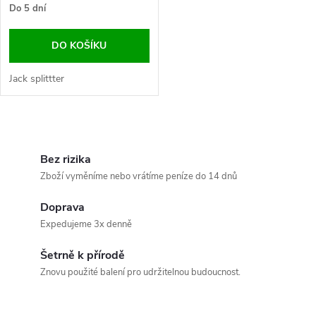
Do 5 dní
DO KOŠÍKU
Jack splittter
O
v
Bez rizika
Zboží vyměníme nebo vrátíme peníze do 14 dnů
l
Doprava
á
Expedujeme 3x denně
d
Šetrně k přírodě
a
Znovu použité balení pro udržitelnou budoucnost.
c