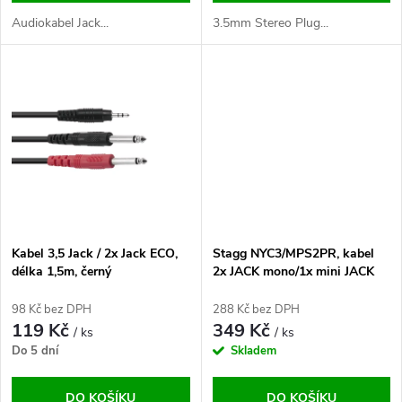
d
u
Audiokabel Jack...
3.5mm Stereo Plug...
u
k
k
t
t
ů
ů
Kabel 3,5 Jack / 2x Jack ECO,
Stagg NYC3/MPS2PR, kabel
délka 1,5m, černý
2x JACK mono/1x mini JACK
stereo, 3m
98 Kč bez DPH
288 Kč bez DPH
119 Kč
349 Kč
/ ks
/ ks
Do 5 dní
Skladem
DO KOŠÍKU
DO KOŠÍKU