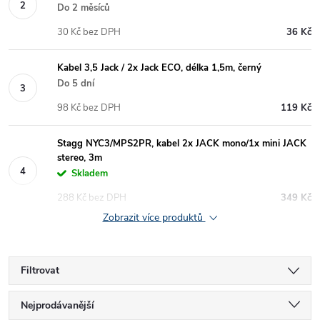
Do 2 měsíců
30 Kč bez DPH
36 Kč
Kabel 3,5 Jack / 2x Jack ECO, délka 1,5m, černý
Do 5 dní
98 Kč bez DPH
119 Kč
Stagg NYC3/MPS2PR, kabel 2x JACK mono/1x mini JACK
stereo, 3m
Skladem
288 Kč bez DPH
349 Kč
Zobrazit více produktů
Filtrovat
Ř
Nejprodávanější