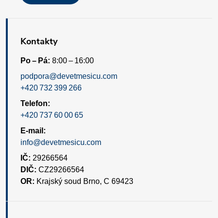
u
Kontakty
Po – Pá:
8:00 – 16:00
podpora@devetmesicu.com
+420 732 399 266
Telefon:
+420 737 60 00 65
E-mail:
info@devetmesicu.com
IČ:
29266564
DIČ:
CZ29266564
OR:
Krajský soud Brno, C 69423