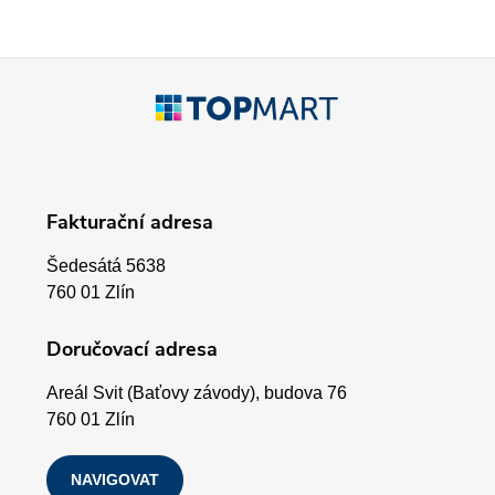
í
p
Z
r
á
v
p
k
Fakturační adresa
a
y
Šedesátá 5638
v
t
760 01 Zlín
ý
í
Doručovací adresa
p
Areál Svit (Baťovy závody), budova 76
i
760 01 Zlín
s
NAVIGOVAT