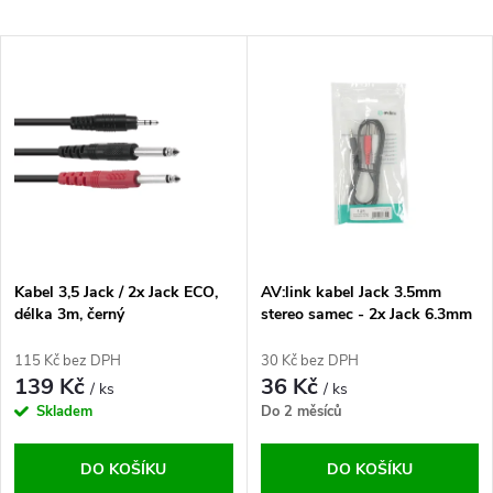
a
Nejlevnější
V
Nejdražší
z
ý
Abecedně
e
p
n
i
í
s
p
Kabel 3,5 Jack / 2x Jack ECO,
AV:link kabel Jack 3.5mm
délka 3m, černý
stereo samec - 2x Jack 6.3mm
p
mono samec, 1.2m
r
115 Kč bez DPH
30 Kč bez DPH
r
139 Kč
36 Kč
/ ks
/ ks
o
Skladem
Do 2 měsíců
o
d
DO KOŠÍKU
DO KOŠÍKU