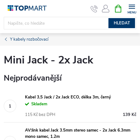
Přejít
NÁKUPNÍ
KOŠÍK
na
obsah
HLEDAT
Y kabely rozbočovací
Mini Jack - 2x Jack
Nejprodávanější
Kabel 3,5 Jack / 2x Jack ECO, délka 3m, černý
Skladem
115 Kč bez DPH
139 Kč
AV:link kabel Jack 3.5mm stereo samec - 2x Jack 6.3mm
mono samec, 1.2m