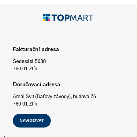
p
Z
r
á
v
p
k
Fakturační adresa
a
y
Šedesátá 5638
v
t
760 01 Zlín
ý
í
Doručovací adresa
p
Areál Svit (Baťovy závody), budova 76
i
760 01 Zlín
s
NAVIGOVAT
u