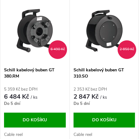
V
Nejdražší
z
ý
Abecedně
e
p
n
i
6 490 Kč
2 850 Kč
í
s
p
Schill kabelový buben GT
Schill kabelový buben GT
380.RM
310.SO
p
r
5 359 Kč bez DPH
2 353 Kč bez DPH
r
6 484 Kč
2 847 Kč
/ ks
/ ks
o
Do 5 dní
Do 5 dní
o
d
DO KOŠÍKU
DO KOŠÍKU
d
u
Cable reel
Cable reel