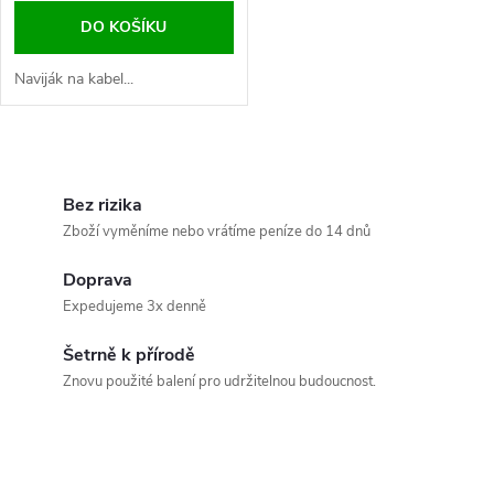
DO KOŠÍKU
Naviják na kabel...
O
v
Bez rizika
Zboží vyměníme nebo vrátíme peníze do 14 dnů
l
Doprava
á
Expedujeme 3x denně
d
Šetrně k přírodě
a
Znovu použité balení pro udržitelnou budoucnost.
c
í