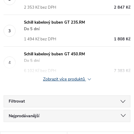
2 353 Kč bez DPH
2 847 Kč
Schill kabelový buben GT 235.RM
Do 5 dní
1 494 Kč bez DPH
1 808 Kč
Schill kabelový buben GT 450.RM
Do 5 dní
6 102 Kč bez DPH
7 383 Kč
Zobrazit více produktů
Filtrovat
Ř
Nejprodávanější
a
Nejlevnější