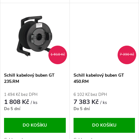
u
k
k
t
t
ů
ů
1 810 Kč
7 390 Kč
Schill kabelový buben GT
Schill kabelový buben GT
235.RM
450.RM
1 494 Kč bez DPH
6 102 Kč bez DPH
1 808 Kč
7 383 Kč
/ ks
/ ks
Do 5 dní
Do 5 dní
DO KOŠÍKU
DO KOŠÍKU