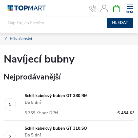
Přejít
NÁKUPNÍ
KOŠÍK
na
obsah
HLEDAT
Příslušenství
Navíjecí bubny
Nejprodávanější
Schill kabelový buben GT 380.RM
Do 5 dní
5 359 Kč bez DPH
6 484 Kč
Schill kabelový buben GT 310.SO
Do 5 dní