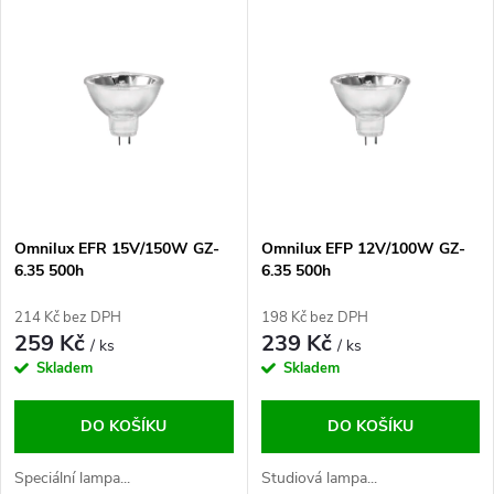
V
Nejdražší
z
ý
Abecedně
e
p
n
i
í
s
p
Omnilux EFR 15V/150W GZ-
Omnilux EFP 12V/100W GZ-
6.35 500h
6.35 500h
p
r
214 Kč bez DPH
198 Kč bez DPH
r
259 Kč
239 Kč
/ ks
/ ks
o
Skladem
Skladem
o
d
DO KOŠÍKU
DO KOŠÍKU
d
u
Speciální lampa...
Studiová lampa...