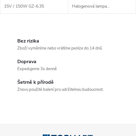
15V / 150W GZ-6.35
Halogenová lampa...
O
v
Bez rizika
Zboží vyměníme nebo vrátíme peníze do 14 dnů
l
Doprava
á
Expedujeme 3x denně
d
Šetrně k přírodě
a
Znovu použité balení pro udržitelnou budoucnost.
c
í
p
Z