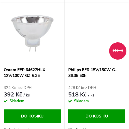
u
k
k
t
t
ů
ů
519 Kč
Osram EFP 64627HLX
Philips EFR 15V/150W G-
12V/100W GZ-6.35
Z6.35 50h
324 Kč bez DPH
428 Kč bez DPH
392 Kč
518 Kč
/ ks
/ ks
Skladem
Skladem
DO KOŠÍKU
DO KOŠÍKU