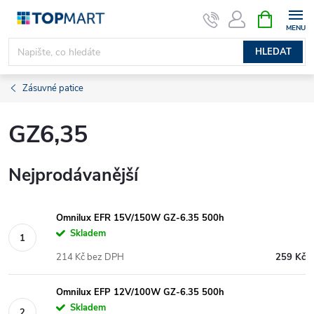
Přejít
NÁKUPNÍ
KOŠÍK
na
obsah
HLEDAT
Zásuvné patice
GZ6,35
Nejprodávanější
Omnilux EFR 15V/150W GZ-6.35 500h
Skladem
214 Kč bez DPH
259 Kč
Omnilux EFP 12V/100W GZ-6.35 500h
Skladem