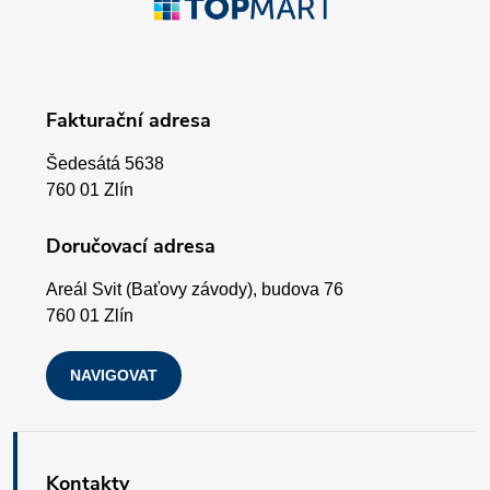
r
á
v
p
k
Fakturační adresa
a
y
Šedesátá 5638
v
t
760 01 Zlín
ý
í
Doručovací adresa
p
Areál Svit (Baťovy závody), budova 76
i
760 01 Zlín
s
NAVIGOVAT
u
Kontakty