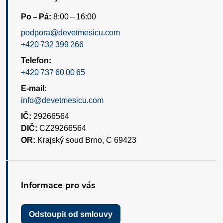
Po – Pá:
8:00 – 16:00
podpora@devetmesicu.com
+420 732 399 266
Telefon:
+420 737 60 00 65
E-mail:
info@devetmesicu.com
IČ:
29266564
DIČ:
CZ29266564
OR:
Krajský soud Brno, C 69423
Informace pro vás
Odstoupit od smlouvy