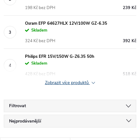
198 Kč bez DPH
239 Kč
Osram EFP 64627HLX 12V/100W GZ-6.35
Skladem
324 Kč bez DPH
392 Kč
Philips EFR 15V/150W G-Z6.35 50h
Skladem
428 Kč bez DPH
518 Kč
Zobrazit více produktů
Filtrovat
Ř
Nejprodávanější
a
Nejlevnější