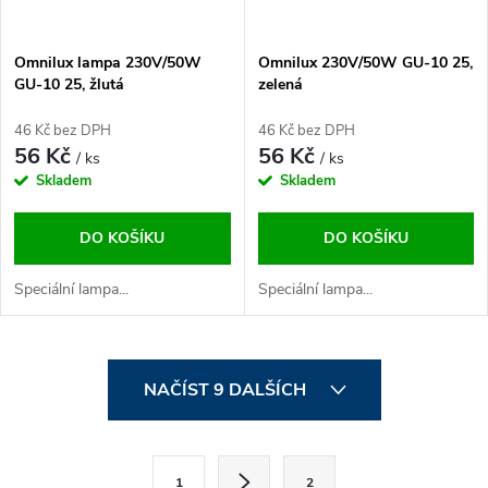
Omnilux lampa 230V/50W
Omnilux 230V/50W GU-10 25,
GU-10 25, žlutá
zelená
46 Kč bez DPH
46 Kč bez DPH
56 Kč
56 Kč
/ ks
/ ks
Skladem
Skladem
DO KOŠÍKU
DO KOŠÍKU
Speciální lampa...
Speciální lampa...
O
NAČÍST 9 DALŠÍCH
v
l
S
1
2