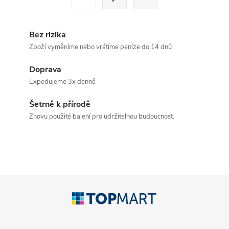
t
á
r
d
á
Bez rizika
a
n
Zboží vyměníme nebo vrátíme peníze do 14 dnů
k
c
Doprava
o
Expedujeme 3x denně
í
v
á
Šetrně k přírodě
p
Znovu použité balení pro udržitelnou budoucnost.
n
r
í
v
k
Z
y
á
v