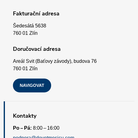
p
ý
Fakturační adresa
p
a
i
Šedesátá 5638
t
760 01 Zlín
s
í
Doručovací adresa
u
Areál Svit (Baťovy závody), budova 76
760 01 Zlín
NAVIGOVAT
Kontakty
Po – Pá:
8:00 – 16:00
podpora@devetmesicu.com