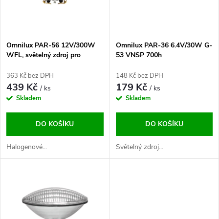
n
i
í
s
p
Omnilux PAR-56 12V/300W
Omnilux PAR-36 6.4V/30W G-
WFL, světelný zdroj pro
53 VNSP 700h
p
osvětlení bazénu
r
363 Kč bez DPH
148 Kč bez DPH
r
439 Kč
179 Kč
/ ks
/ ks
o
Skladem
Skladem
o
d
DO KOŠÍKU
DO KOŠÍKU
d
u
Halogenové...
Světelný zdroj...
u
k
k
t
t