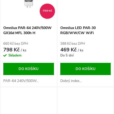
ů
ů
799 Kč
Omnilux PAR-64 240V/500W
Omnilux LED PAR-30
GX16d MFL 300h H
RGB/WW/CW WiFi
660 Kč bez DPH
388 Kč bez DPH
798 Kč
469 Kč
/ ks
/ ks
Skladem
Do 5 dní
DO KOŠÍKU
DO KOŠÍKU
PAR-64 240V/500W...
Dobrý index...