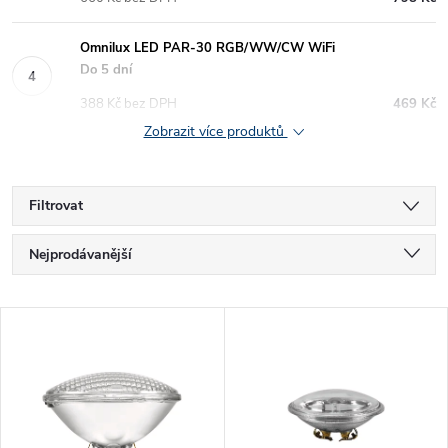
Omnilux LED PAR-30 RGB/WW/CW WiFi
Do 5 dní
388 Kč bez DPH
469 Kč
Zobrazit více produktů
Filtrovat
Ř
Nejprodávanější
a
Nejlevnější
V
Nejdražší
z
ý
Abecedně
e
p