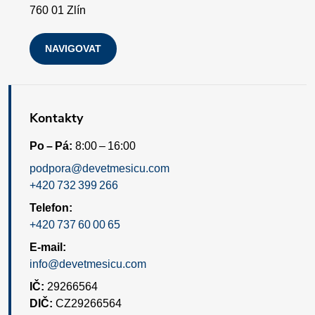
i
760 01 Zlín
s
NAVIGOVAT
u
Kontakty
Po – Pá:
8:00 – 16:00
podpora@devetmesicu.com
+420 732 399 266
Telefon:
+420 737 60 00 65
E-mail:
info@devetmesicu.com
IČ:
29266564
DIČ:
CZ29266564