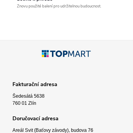
a
Znovu použité balení pro udržitelnou budoucnost.
c
í
p
Z
r
á
v
p
k
Fakturační adresa
a
y
Šedesátá 5638
v
t
760 01 Zlín
ý
í
Doručovací adresa
p
Areál Svit (Baťovy závody), budova 76