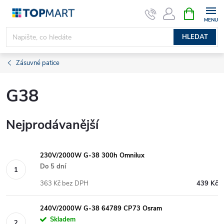
Přejít
NÁKUPNÍ
KOŠÍK
na
obsah
HLEDAT
Zásuvné patice
G38
Nejprodávanější
230V/2000W G-38 300h Omnilux
Do 5 dní
363 Kč bez DPH
439 Kč
240V/2000W G-38 64789 CP73 Osram
Skladem