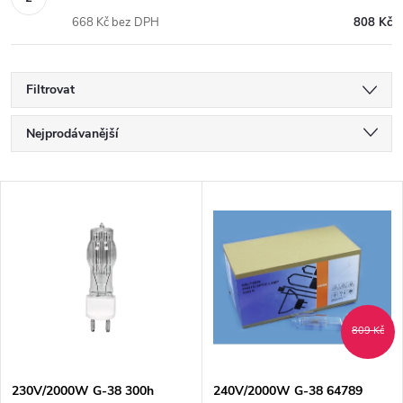
668 Kč bez DPH
808 Kč
Filtrovat
Ř
Nejprodávanější
a
Nejlevnější
V
Nejdražší
z
ý
Abecedně
e
p
n
i
809 Kč
í
s
230V/2000W G-38 300h
240V/2000W G-38 64789