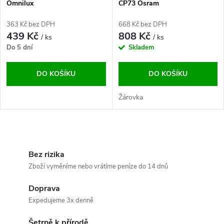
p
Omnilux
CP73 Osram
p
r
363 Kč bez DPH
668 Kč bez DPH
r
439 Kč
808 Kč
/ ks
/ ks
o
Do 5 dní
Skladem
o
d
DO KOŠÍKU
DO KOŠÍKU
d
u
Žárovka
u
k
k
O
t
v
Bez rizika
t
Zboží vyměníme nebo vrátíme peníze do 14 dnů
ů
l
ů
Doprava
á
Expedujeme 3x denně
d
Šetrně k přírodě