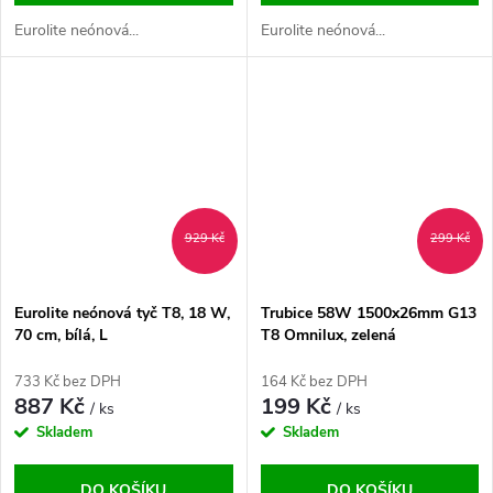
Eurolite neónová...
Eurolite neónová...
929 Kč
299 Kč
Eurolite neónová tyč T8, 18 W,
Trubice 58W 1500x26mm G13
70 cm, bílá, L
T8 Omnilux, zelená
733 Kč bez DPH
164 Kč bez DPH
887 Kč
199 Kč
/ ks
/ ks
Skladem
Skladem
DO KOŠÍKU
DO KOŠÍKU