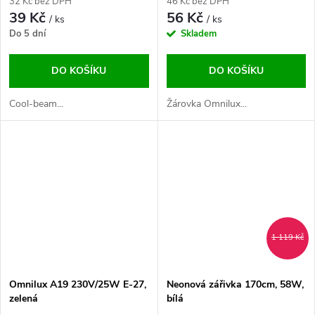
32 Kč bez DPH
46 Kč bez DPH
39 Kč
56 Kč
/ ks
/ ks
Do 5 dní
Skladem
DO KOŠÍKU
DO KOŠÍKU
Cool-beam...
Žárovka Omnilux...
1 119 Kč
Omnilux A19 230V/25W E-27,
Neonová zářivka 170cm, 58W,
zelená
bílá