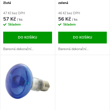
p
žlutá
zelená
p
r
47 Kč bez DPH
46 Kč bez DPH
r
57 Kč
56 Kč
/ ks
/ ks
o
Skladem
Skladem
o
d
DO KOŠÍKU
DO KOŠÍKU
d
u
Barevná dekorační...
Barevná dekorační...
u
k
k
t
t
ů
ů