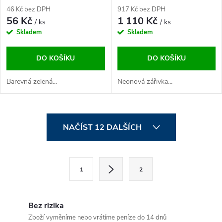
46 Kč bez DPH
917 Kč bez DPH
56 Kč
1 110 Kč
/ ks
/ ks
Skladem
Skladem
DO KOŠÍKU
DO KOŠÍKU
Barevná zelená...
Neonová zářivka...
O
NAČÍST 12 DALŠÍCH
v
l
S
1
2
t
á
r
d
á
Bez rizika
n
Zboží vyměníme nebo vrátíme peníze do 14 dnů