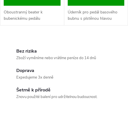
Oboustranný beater k
Úderník pro pedál basového
bubenickému pedálu
bubnu s plstěnou hlavou
O
v
Bez rizika
Zboží vyměníme nebo vrátíme peníze do 14 dnů
l
Doprava
á
Expedujeme 3x denně
d
Šetrně k přírodě
a
Znovu použité balení pro udržitelnou budoucnost.
c
í