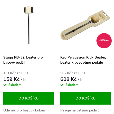
V
Nejdražší
z
ý
Abecedně
e
p
n
i
609 Kč
í
s
p
Stagg PB-52, beater pro
Keo Percussion Kick Beater,
basový pedál
beater k basovému pedálu
p
r
131 Kč bez DPH
502 Kč bez DPH
r
159 Kč
608 Kč
/ ks
/ ks
o
Skladem
Skladem
o
d
DO KOŠÍKU
DO KOŠÍKU
d
u
Úderník pro basový buben
Pasuje na většínu pedálů