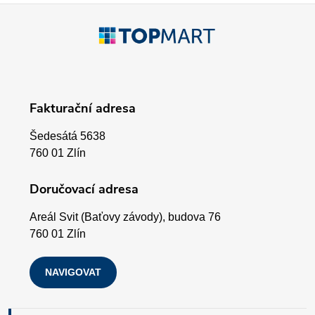
p
Z
r
á
v
p
k
Fakturační adresa
a
y
Šedesátá 5638
v
t
760 01 Zlín
ý
í
Doručovací adresa
p
Areál Svit (Baťovy závody), budova 76
i
760 01 Zlín
s
NAVIGOVAT
u