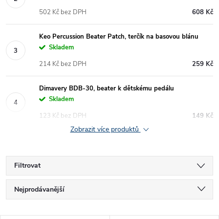
502 Kč bez DPH
608 Kč
Keo Percussion Beater Patch, terčík na basovou blánu
Skladem
214 Kč bez DPH
259 Kč
Dimavery BDB-30, beater k dětskému pedálu
Skladem
123 Kč bez DPH
149 Kč
Zobrazit více produktů
Filtrovat
Ř
Nejprodávanější
a
Nejlevnější