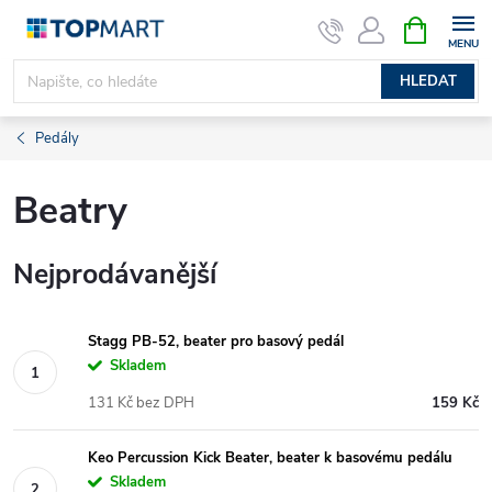
Přejít
NÁKUPNÍ
KOŠÍK
na
obsah
HLEDAT
Pedály
Beatry
Nejprodávanější
Stagg PB-52, beater pro basový pedál
Skladem
131 Kč bez DPH
159 Kč
Keo Percussion Kick Beater, beater k basovému pedálu
Skladem