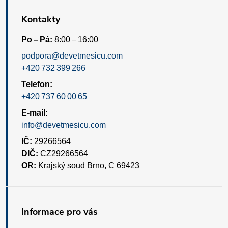
Kontakty
Po – Pá:
8:00 – 16:00
podpora@devetmesicu.com
+420 732 399 266
Telefon:
+420 737 60 00 65
E-mail:
info@devetmesicu.com
IČ:
29266564
DIČ:
CZ29266564
OR:
Krajský soud Brno, C 69423
Informace pro vás