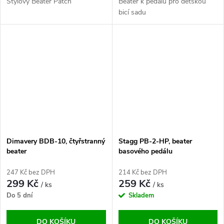
Stylový Beater Patch
Beater k pedálu pro dětskou
bicí sadu
Dimavery BDB-10, čtyřstranný
Stagg PB-2-HP, beater
beater
basového pedálu
247 Kč bez DPH
214 Kč bez DPH
299 Kč
259 Kč
/ ks
/ ks
Do 5 dní
Skladem
DO KOŠÍKU
DO KOŠÍKU