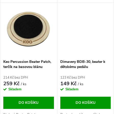
u
k
k
t
t
ů
ů
Keo Percussion Beater Patch,
Dimavery BDB-30, beater k
terčík na basovou blánu
dětskému pedálu
214 Kč bez DPH
123 Kč bez DPH
259 Kč
149 Kč
/ ks
/ ks
Skladem
Skladem
DO KOŠÍKU
DO KOŠÍKU