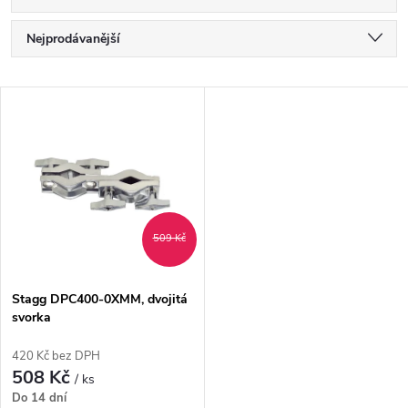
Ř
Nejprodávanější
a
Nejlevnější
V
Nejdražší
z
ý
Abecedně
e
p
n
i
509 Kč
í
s
p
Stagg DPC400-0XMM, dvojitá
svorka
p
r
420 Kč bez DPH
r
508 Kč
/ ks
o
Do 14 dní