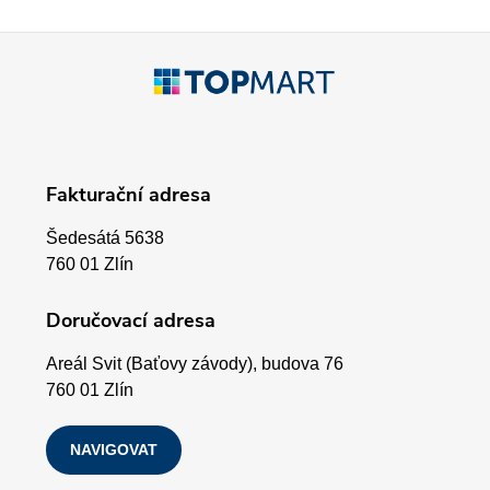
í
p
Z
r
á
v
p
k
Fakturační adresa
a
y
Šedesátá 5638
v
t
760 01 Zlín
ý
í
Doručovací adresa
p
Areál Svit (Baťovy závody), budova 76
i
760 01 Zlín
s
NAVIGOVAT
u