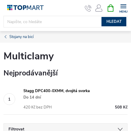
Přejít
NÁKUPNÍ
KOŠÍK
na
obsah
HLEDAT
Stojany na bicí
Multiclamy
Nejprodávanější
Stagg DPC400-0XMM, dvojitá svorka
Do 14 dní
420 Kč bez DPH
508 Kč
Filtrovat