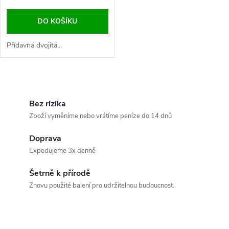
o
d
DO KOŠÍKU
d
u
Přídavná dvojitá...
u
k
k
O
t
v
Bez rizika
t
Zboží vyměníme nebo vrátíme peníze do 14 dnů
ů
l
ů
Doprava
á
Expedujeme 3x denně
d
Šetrně k přírodě
a
Znovu použité balení pro udržitelnou budoucnost.
c