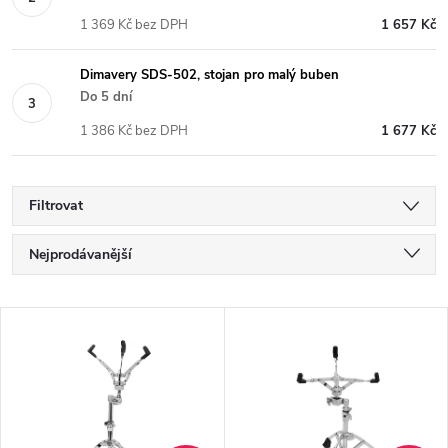
1 369 Kč bez DPH
1 657 Kč
Dimavery SDS-502, stojan pro malý buben
Do 5 dní
1 386 Kč bez DPH
1 677 Kč
Filtrovat
Ř
Nejprodávanější
a
Nejlevnější
V
Nejdražší
z
ý
Abecedně
e
p