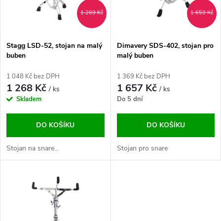
n
i
1 269 Kč
1 659 Kč
í
s
p
Stagg LSD-52, stojan na malý
Dimavery SDS-402, stojan pro
buben
malý buben
p
r
1 048 Kč bez DPH
1 369 Kč bez DPH
r
1 268 Kč
1 657 Kč
/ ks
/ ks
o
Skladem
Do 5 dní
o
d
DO KOŠÍKU
DO KOŠÍKU
d
u
Stojan na snare...
Stojan pro snare
u
k
k
t
t