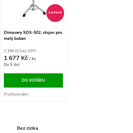
ů
ů
1 679 Kč
Dimavery SDS-502, stojan pro
malý buben
1 386 Kč bez DPH
1 677 Kč
/ ks
Do 5 dní
DO KOŠÍKU
Profesionální...
O
v
Bez rizika