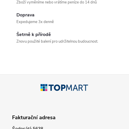
Zboží vyměníme nebo vrátíme peníze do 14 dnů
l
Doprava
á
Expedujeme 3x denně
d
Šetrně k přírodě
a
Znovu použité balení pro udržitelnou budoucnost.
c
í
p
Z
r
á
v
p
k
Fakturační adresa
a
y
Šedesátá 5638