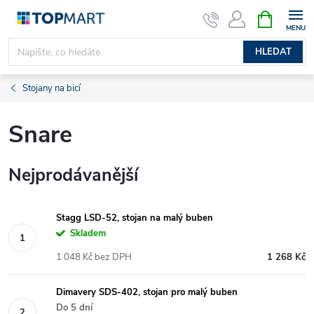
Přejít
NÁKUPNÍ
KOŠÍK
na
obsah
HLEDAT
Stojany na bicí
Snare
Nejprodávanější
Stagg LSD-52, stojan na malý buben
Skladem
1 048 Kč bez DPH
1 268 Kč
Dimavery SDS-402, stojan pro malý buben
Do 5 dní