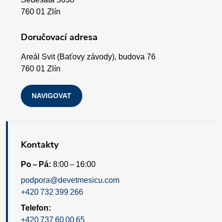
v
t
760 01 Zlín
ý
í
Doručovací adresa
p
Areál Svit (Baťovy závody), budova 76
i
760 01 Zlín
s
NAVIGOVAT
u
Kontakty
Po – Pá:
8:00 – 16:00
podpora@devetmesicu.com
+420 732 399 266
Telefon:
+420 737 60 00 65