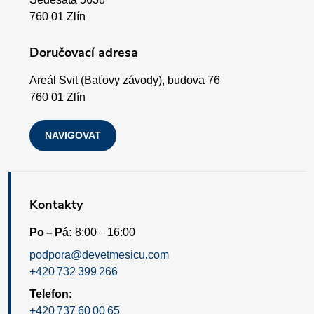
v
t
760 01 Zlín
ý
í
Doručovací adresa
p
Areál Svit (Baťovy závody), budova 76
i
760 01 Zlín
s
NAVIGOVAT
u
Kontakty
Po – Pá:
8:00 – 16:00
podpora@devetmesicu.com
+420 732 399 266
Telefon:
+420 737 60 00 65