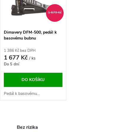
ů
ů
1 679 Kč
Dimavery DFM-500, pedál k
basovému bubnu
1 386 Kč bez DPH
1 677 Kč
/ ks
Do 5 dní
DO KOŠÍKU
Pedál k basovému...
O
v
Bez rizika