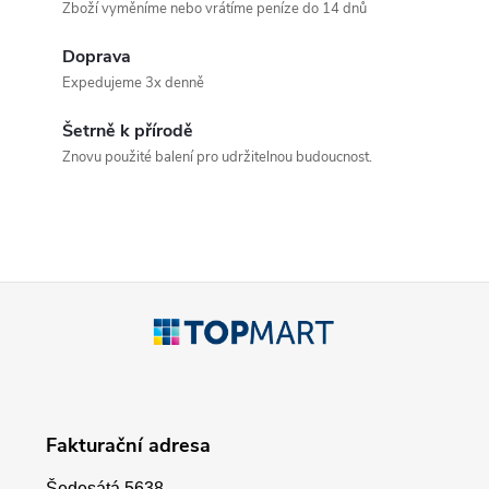
Zboží vyměníme nebo vrátíme peníze do 14 dnů
l
Doprava
á
Expedujeme 3x denně
d
Šetrně k přírodě
a
Znovu použité balení pro udržitelnou budoucnost.
c
í
p
Z
r
á
v
p
k
Fakturační adresa
a
y
Šedesátá 5638