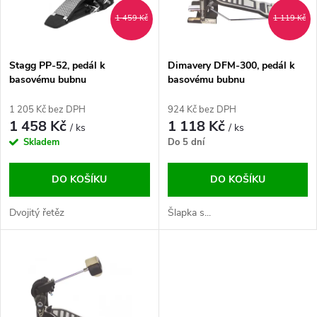
n
i
1 459 Kč
1 119 Kč
í
s
p
Stagg PP-52, pedál k
Dimavery DFM-300, pedál k
basovému bubnu
basovému bubnu
p
r
1 205 Kč bez DPH
924 Kč bez DPH
r
1 458 Kč
1 118 Kč
/ ks
/ ks
o
Skladem
Do 5 dní
o
d
DO KOŠÍKU
DO KOŠÍKU
d
u
Dvojitý řetěz
Šlapka s...
u
k
k
t
t