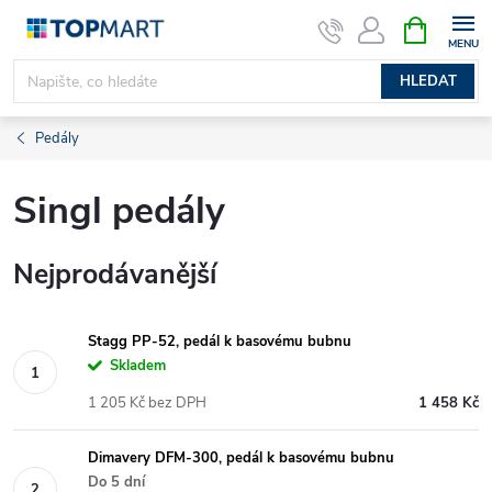
Přejít
NÁKUPNÍ
KOŠÍK
na
obsah
HLEDAT
Pedály
Singl pedály
Nejprodávanější
Stagg PP-52, pedál k basovému bubnu
Skladem
1 205 Kč bez DPH
1 458 Kč
Dimavery DFM-300, pedál k basovému bubnu
Do 5 dní