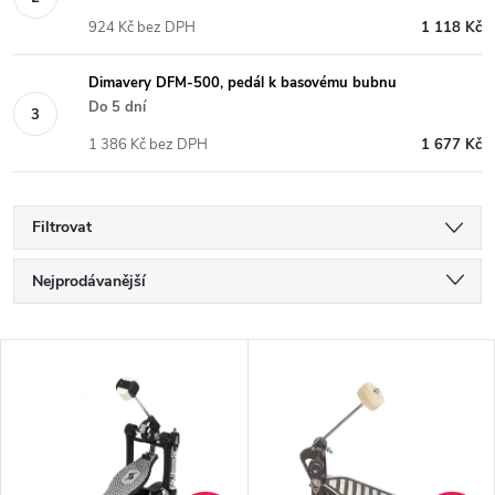
924 Kč bez DPH
1 118 Kč
Dimavery DFM-500, pedál k basovému bubnu
Do 5 dní
1 386 Kč bez DPH
1 677 Kč
Filtrovat
Ř
Nejprodávanější
a
Nejlevnější
V
Nejdražší
z
ý
Abecedně
e
p