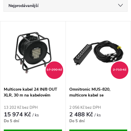
Ř
Nejprodávanější
a
Nejlevnější
V
Nejdražší
z
ý
Abecedně
e
p
n
i
17 290 Kč
2 710 Kč
í
s
p
Multicore kabel 24 IN/8 OUT
Omnitronic MUS-820,
XLR, 30 m na kabelovém
multicore kabel se
p
bubnu
stageboxem, 8IN XLR, 20 m
r
13 202 Kč bez DPH
2 056 Kč bez DPH
r
15 974 Kč
2 488 Kč
/ ks
/ ks
o
Do 5 dní
Do 5 dní
o