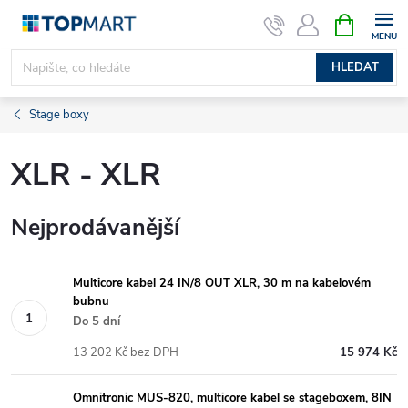
Přejít
NÁKUPNÍ
KOŠÍK
na
obsah
HLEDAT
Stage boxy
XLR - XLR
Nejprodávanější
Multicore kabel 24 IN/8 OUT XLR, 30 m na kabelovém
bubnu
Do 5 dní
13 202 Kč bez DPH
15 974 Kč
Omnitronic MUS-820, multicore kabel se stageboxem, 8IN