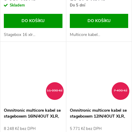
Skladem
Do 5 dní
DO KOŠÍKU
DO KOŠÍKU
Stagebox 16 xlr...
Multicore kabel...
11 090 Kč
7 490 Kč
Omnitronic multicore kabel se
Omnitronic multicore kabel se
stageboxem 16IN/4OUT XLR,
stageboxem 12IN/4OUT XLR,
30 m
30 m
8 248 Kč bez DPH
5 771 Kč bez DPH