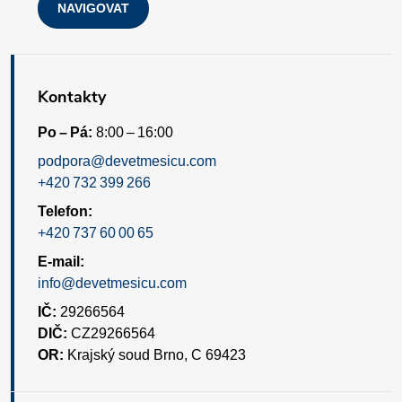
s
NAVIGOVAT
u
Kontakty
Po – Pá:
8:00 – 16:00
podpora@devetmesicu.com
+420 732 399 266
Telefon:
+420 737 60 00 65
E-mail:
info@devetmesicu.com
IČ:
29266564
DIČ:
CZ29266564
OR:
Krajský soud Brno, C 69423