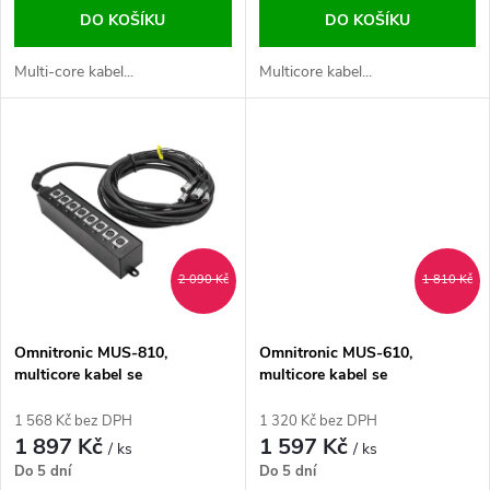
d
DO KOŠÍKU
DO KOŠÍKU
d
u
Multi-core kabel...
Multicore kabel...
u
k
k
t
t
ů
ů
2 090 Kč
1 810 Kč
Omnitronic MUS-810,
Omnitronic MUS-610,
multicore kabel se
multicore kabel se
stageboxem, 8IN XLR, 10 m
stageboxem, 6IN XLR, 10 m
1 568 Kč bez DPH
1 320 Kč bez DPH
1 897 Kč
1 597 Kč
/ ks
/ ks
Do 5 dní
Do 5 dní