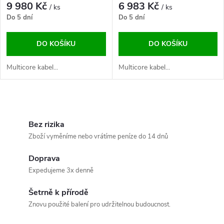
9 980 Kč
6 983 Kč
/ ks
/ ks
Do 5 dní
Do 5 dní
DO KOŠÍKU
DO KOŠÍKU
Multicore kabel...
Multicore kabel...
O
v
Bez rizika
Zboží vyměníme nebo vrátíme peníze do 14 dnů
l
Doprava
á
Expedujeme 3x denně
d
Šetrně k přírodě
a
Znovu použité balení pro udržitelnou budoucnost.