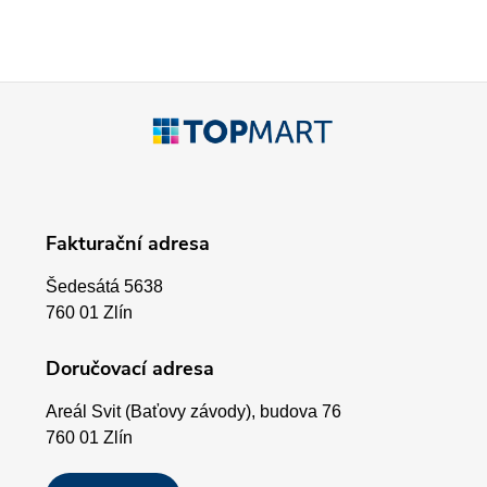
c
í
p
Z
r
á
v
p
k
Fakturační adresa
a
y
Šedesátá 5638
v
t
760 01 Zlín
ý
í
Doručovací adresa
p
Areál Svit (Baťovy závody), budova 76
i
760 01 Zlín