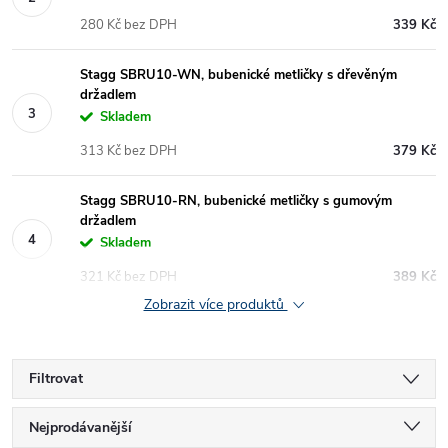
280 Kč bez DPH
339 Kč
Stagg SBRU10-WN, bubenické metličky s dřevěným
držadlem
Skladem
313 Kč bez DPH
379 Kč
Stagg SBRU10-RN, bubenické metličky s gumovým
držadlem
Skladem
321 Kč bez DPH
389 Kč
Zobrazit více produktů
Filtrovat
Ř
Nejprodávanější