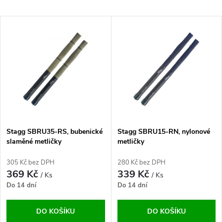
a
Nejlevnější
V
Nejdražší
z
ý
Abecedně
e
p
n
i
í
s
p
Stagg SBRU35-RS, bubenické
Stagg SBRU15-RN, nylonové
slaměné metličky
metličky
p
r
305 Kč bez DPH
280 Kč bez DPH
r
369 Kč
339 Kč
/ Ks
/ Ks
o
Do 14 dní
Do 14 dní
o
d
DO KOŠÍKU
DO KOŠÍKU