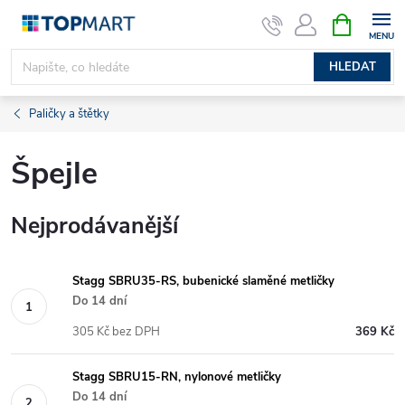
Přejít
NÁKUPNÍ
KOŠÍK
na
obsah
HLEDAT
Paličky a štětky
Špejle
Nejprodávanější
Stagg SBRU35-RS, bubenické slaměné metličky
Do 14 dní
305 Kč bez DPH
369 Kč
Stagg SBRU15-RN, nylonové metličky
Do 14 dní