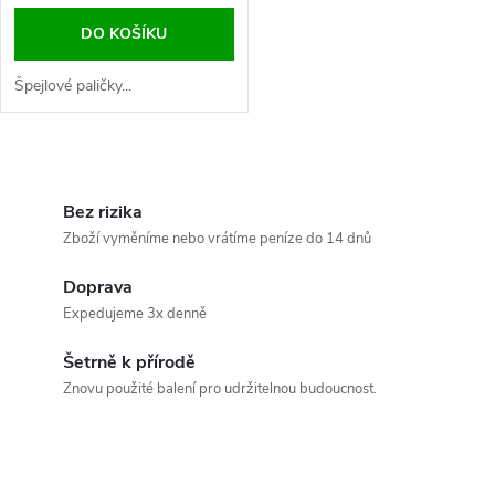
DO KOŠÍKU
Špejlové paličky...
O
v
Bez rizika
Zboží vyměníme nebo vrátíme peníze do 14 dnů
l
Doprava
á
Expedujeme 3x denně
d
Šetrně k přírodě
a
Znovu použité balení pro udržitelnou budoucnost.
c
í