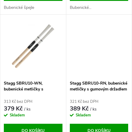
d
u
Bubenické špejle
Bubenické...
u
k
k
t
t
ů
ů
Stagg SBRU10-WN,
Stagg SBRU10-RN, bubenické
bubenické metličky s
metličky s gumovým držadlem
dřevěným držadlem
313 Kč bez DPH
321 Kč bez DPH
379 Kč
389 Kč
/ ks
/ ks
Skladem
Skladem
DO KOŠÍKU
DO KOŠÍKU