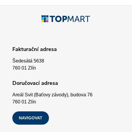
p
Z
r
á
v
p
k
Fakturační adresa
a
y
Šedesátá 5638
v
t
760 01 Zlín
ý
í
Doručovací adresa
p
Areál Svit (Baťovy závody), budova 76
i
760 01 Zlín
s
NAVIGOVAT
u