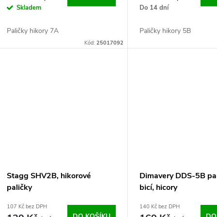
Skladem
Do 14 dní
Paličky hikory 7A
Paličky hikory 5B
Kód:
25017092
Stagg SHV2B, hikorové
Dimavery DDS-5B pal
paličky
bicí, hicory
107 Kč bez DPH
140 Kč bez DPH
DO KOŠÍKU
DO