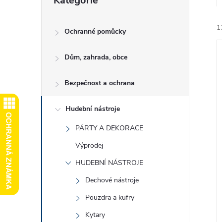
Kategorie
kategorie
e
1
l
Ochranné pomůcky
Dům, zahrada, obce
Bezpečnost a ochrana
í
Hudební nástroje
i
PÁRTY A DEKORACE
Výprodej
HUDEBNÍ NÁSTROJE
Dechové nástroje
Pouzdra a kufry
Kytary