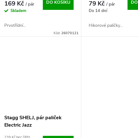
169 Kč
DO KOŠÍKU
79 Kč
DO
/ pár
/ pár
Skladem
Do 14 dní
Prvotřídní...
Hikorové paličky...
Kód:
26070121
Stagg SHELJ, pár paliček
Electric Jazz
239 Kč bez DPH