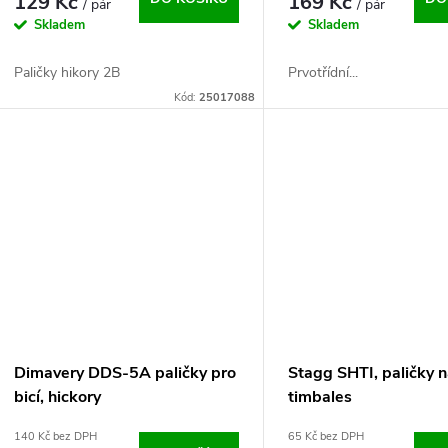
129 Kč
169 Kč
/ pár
/ pár
Skladem
Skladem
Paličky hikory 2B
Prvotřídní...
Kód:
25017088
Dimavery DDS-5A paličky pro
Stagg SHTI, paličky 
bicí, hickory
timbales
140 Kč bez DPH
65 Kč bez DPH