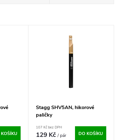
rové
Stagg SHV5AN, hikorové
paličky
107 Kč bez DPH
 KOŠÍKU
129 Kč
DO KOŠÍKU
/ pár