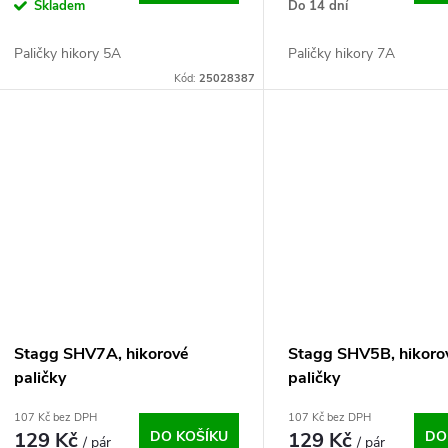
o
Skladem
Do 14 dní
u
d
Paličky hikory 5A
Paličky hikory 7A
k
Kód:
25028387
u
t
k
ů
t
ů
Stagg SHV7A, hikorové
Stagg SHV5B, hikoro
paličky
paličky
107 Kč bez DPH
107 Kč bez DPH
129 Kč
DO KOŠÍKU
129 Kč
DO
/ pár
/ pár