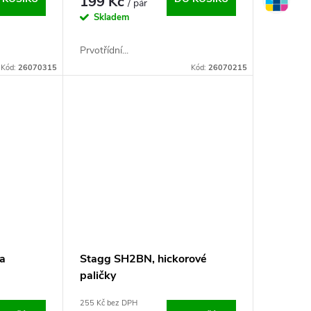
199 Kč
/ pár
Skladem
Prvotřídní...
Kód:
26070315
Kód:
26070215
na
Stagg SH2BN, hickorové
paličky
255 Kč bez DPH