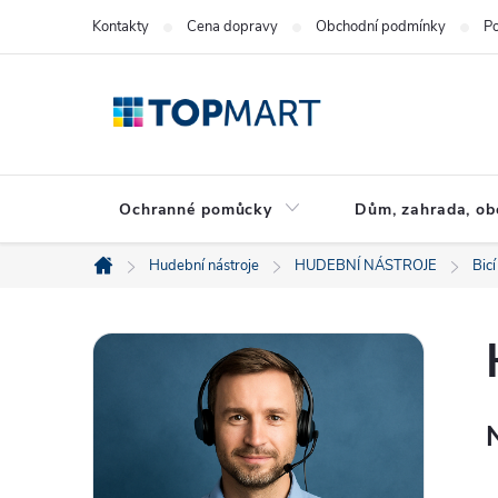
Přejít
Kontakty
Cena dopravy
Obchodní podmínky
Po
na
obsah
Ochranné pomůcky
Dům, zahrada, ob
Hudební nástroje
HUDEBNÍ NÁSTROJE
Bicí
Domů
P
o
s