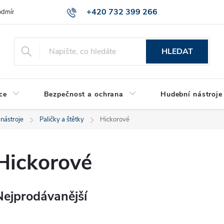
+420 732 399 266
dmínky ochrany osobních údajů
Reklamace zboží
HLEDAT
ce
Bezpečnost a ochrana
Hudební nástroje
 nástroje
Paličky a štětky
Hickorové
Hickorové
Nejprodávanější