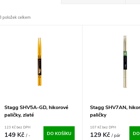
a
3
položek celkem
z
V
e
ý
n
p
p
s
r
p
Stagg SHV5A-GD, hikorové
Stagg SHV7AN, hiko
o
paličky, zlaté
paličky
r
123 Kč bez DPH
107 Kč bez DPH
d
149 Kč
DO KOŠÍKU
129 Kč
DO
/ -
/ pár