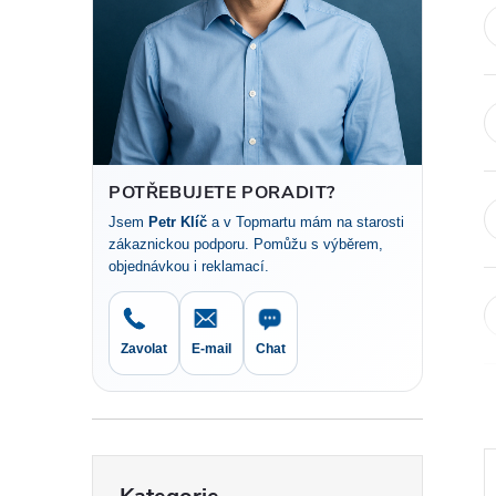
t
r
a
n
POTŘEBUJETE PORADIT?
Jsem
Petr Klíč
a v Topmartu mám na starosti
n
zákaznickou podporu. Pomůžu s výběrem,
objednávkou i reklamací.
í
p
Zavolat
E-mail
Chat
a
n
Přeskočit