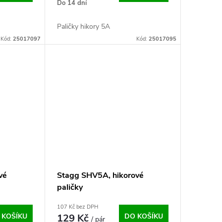
Do 14 dní
Paličky hikory 5A
Kód:
25017097
Kód:
25017095
vé
Stagg SHV5A, hikorové
paličky
107 Kč bez DPH
 KOŠÍKU
129 Kč
DO KOŠÍKU
/ pár