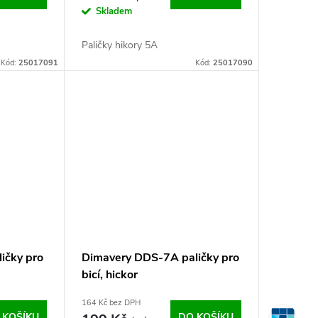
Skladem
Paličky hikory 5A
Kód:
25017091
Kód:
25017090
ičky pro
Dimavery DDS-7A paličky pro
bicí, hickor
164 Kč bez DPH
 KOŠÍKU
DO KOŠÍKU