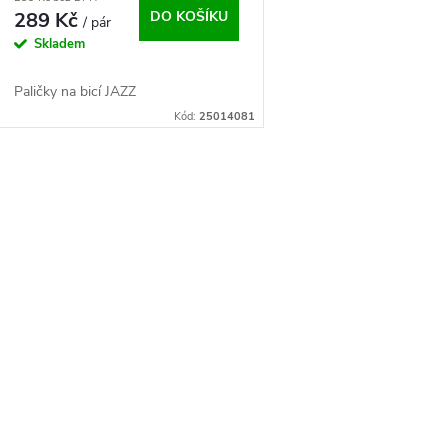
289 Kč
DO KOŠÍKU
/ pár
Skladem
Paličky na bicí JAZZ
Kód:
25014081
O
v
á
d
a
c