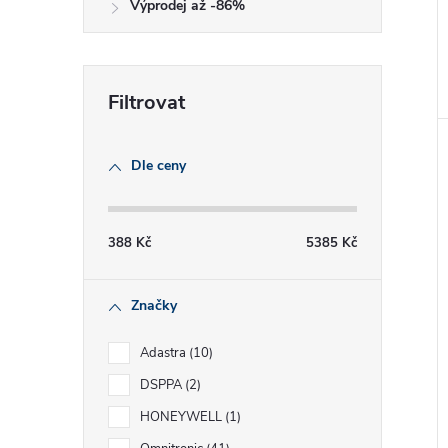
Výprodej až -86%
Dle ceny
388
Kč
5385
Kč
Značky
Adastra
10
DSPPA
2
HONEYWELL
1