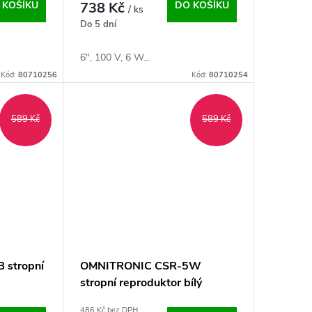
 KOŠÍKU
738 Kč
DO KOŠÍKU
/ ks
Do 5 dní
6", 100 V, 6 W...
Kód:
80710256
Kód:
80710254
589 Kč
589 Kč
 stropní
OMNITRONIC CSR-5W
stropní reproduktor bílý
486 Kč bez DPH