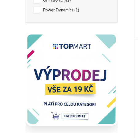
Omnitronic
41
Power Dynamics
1