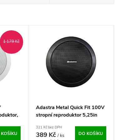
1 179 Kč
V
Adastra Metal Quick Fit 100V
oduktor,
stropní reproduktor 5,25in
6W černý
321 Kč bez DPH
 KOŠÍKU
389 Kč
DO KOŠÍKU
/ ks