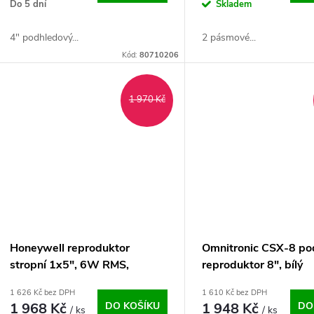
o
Do 5 dní
Skladem
u
d
4" podhledový...
2 pásmové...
k
Kód:
80710206
u
t
k
1 970 Kč
ů
t
ů
Honeywell reproduktor
Omnitronic CSX-8 po
stropní 1x5", 6W RMS,
reproduktor 8", bílý
protipožární ochrana
1 626 Kč bez DPH
1 610 Kč bez DPH
1 968 Kč
DO KOŠÍKU
1 948 Kč
DO
/ ks
/ ks