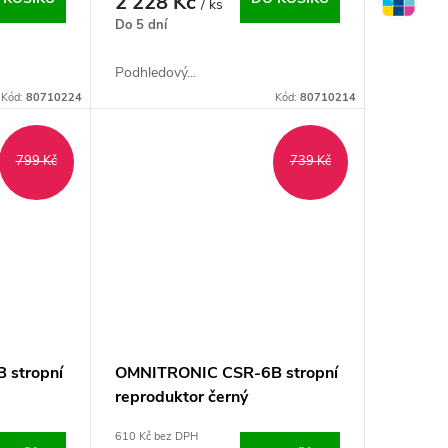
2 228 Kč
/ ks
Do 5 dní
Podhledový...
Kód:
80710224
Kód:
80710214
799 Kč
739 Kč
 stropní
OMNITRONIC CSR-6B stropní
reproduktor černý
610 Kč bez DPH