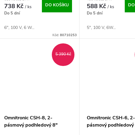
738 Kč
DO KOŠÍKU
588 Kč
DO
/ ks
/ ks
Do 5 dní
Do 5 dní
6", 100 V, 6 W...
5", 100 V, 6W...
Kód:
80710253
5 390 Kč
Omnitronic CSH-8, 2-
Omnitronic CSH-6, 2
pásmový podhledový 8"
pásmový podhledový 
reproduktor
reproduktor