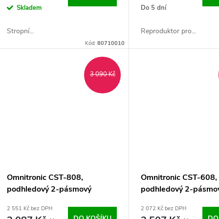
Skladem
Do 5 dní
Stropní...
Reproduktor pro...
Kód:
80710010
3 090 Kč
Omnitronic CST-808,
Omnitronic CST-608,
podhledový 2-pásmový
podhledový 2-pásmo
reproduktor 8", bílý
reproduktor 6,5", bílý
2 551 Kč bez DPH
2 072 Kč bez DPH
DO KOŠÍKU
DO