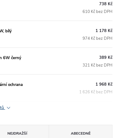
738 Kč
610 Kč bez DPH
1 178 Kč
, bílý
974 Kč bez DPH
389 Kč
in 6W černý
321 Kč bez DPH
1 968 Kč
ární ochrana
1 626 Kč bez DPH
ktů
NEJDRAŽŠÍ
ABECEDNĚ