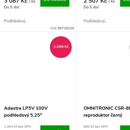
3 087 Kč
2 507 Kč
/ ks
/ ks
Do 5 dní
Do 5 dní
Podhledový...
Podhledový...
Kód:
80710234
1 289 Kč
Adastra LP5V 100V
OMNITRONIC CSR-8B
podhledový 5.25"
reproduktor černý
reproduktor, 40W, bílý
1 064 Kč bez DPH
660 Kč bez DPH