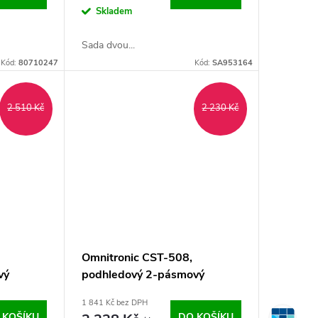
Skladem
Sada dvou...
Kód:
80710247
Kód:
SA953164
2 510 Kč
2 230 Kč
Omnitronic CST-508,
vý
podhledový 2-pásmový
reproduktor 5", bílý
1 841 Kč bez DPH
 KOŠÍKU
DO KOŠÍKU