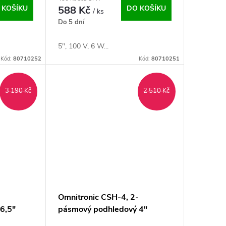
 KOŠÍKU
588 Kč
DO KOŠÍKU
/ ks
Do 5 dní
5", 100 V, 6 W...
Kód:
80710252
Kód:
80710251
3 190 Kč
2 510 Kč
-
Omnitronic CSH-4, 2-
6,5"
pásmový podhledový 4"
reproduktor