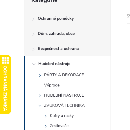
Kategorie
kategorie
e
5
l
Ochranné pomůcky
Dům, zahrada, obce
Bezpečnost a ochrana
í
Hudební nástroje
i
PÁRTY A DEKORACE
Výprodej
HUDEBNÍ NÁSTROJE
ZVUKOVÁ TECHNIKA
Kufry a racky
Zesilovače