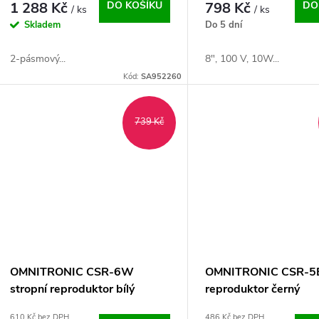
1 288 Kč
DO KOŠÍKU
798 Kč
DO
/ ks
/ ks
Skladem
Do 5 dní
2-pásmový...
8", 100 V, 10W...
Kód:
SA952260
739 Kč
OMNITRONIC CSR-6W
OMNITRONIC CSR-5B
stropní reproduktor bílý
reproduktor černý
610 Kč bez DPH
486 Kč bez DPH