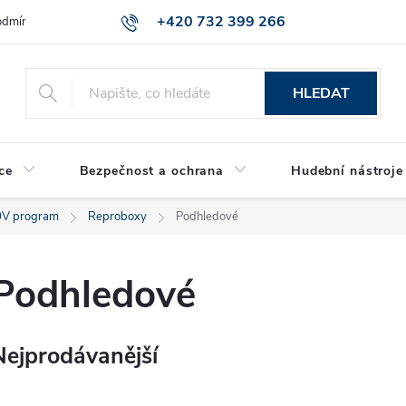
+420 732 399 266
dmínky ochrany osobních údajů
Reklamace zboží
HLEDAT
ce
Bezpečnost a ochrana
Hudební nástroje
V program
Reproboxy
Podhledové
Podhledové
Nejprodávanější