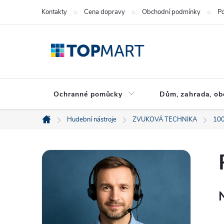
Přejít
Kontakty
Cena dopravy
Obchodní podmínky
Po
na
obsah
Ochranné pomůcky
Dům, zahrada, ob
Hudební nástroje
ZVUKOVÁ TECHNIKA
100
Domů
P
o
s