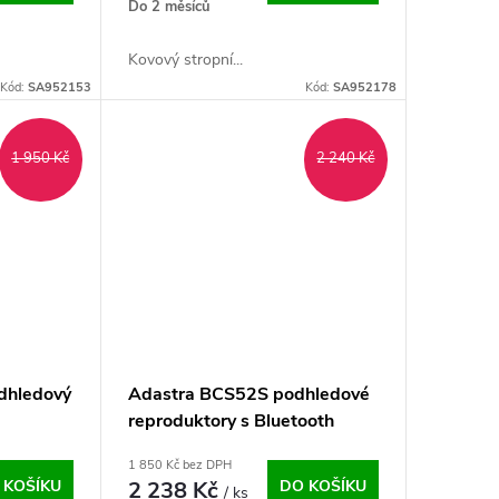
Do 2 měsíců
Kovový stropní...
Kód:
SA952153
Kód:
SA952178
1 950 Kč
2 240 Kč
dhledový
Adastra BCS52S podhledové
reproduktory s Bluetooth
1 850 Kč bez DPH
 KOŠÍKU
2 238 Kč
DO KOŠÍKU
/ ks