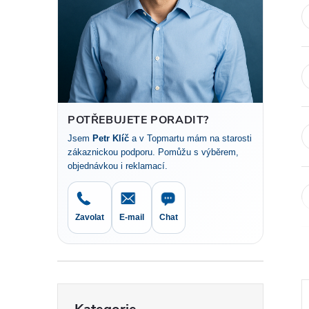
t
r
a
n
POTŘEBUJETE PORADIT?
Jsem
Petr Klíč
a v Topmartu mám na starosti
n
zákaznickou podporu. Pomůžu s výběrem,
objednávkou i reklamací.
í
p
Zavolat
E-mail
Chat
a
n
Přeskočit