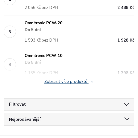
2 056 Kč bez DPH
2 488 Kč
Omnitronic PCW-20
Do 5 dní
1 593 Kč bez DPH
1 928 Kč
Omnitronic PCW-10
Do 5 dní
1 155 Kč bez DPH
1 398 Kč
Zobrazit více produktů
Filtrovat
Ř
Nejprodávanější
a
Nejlevnější