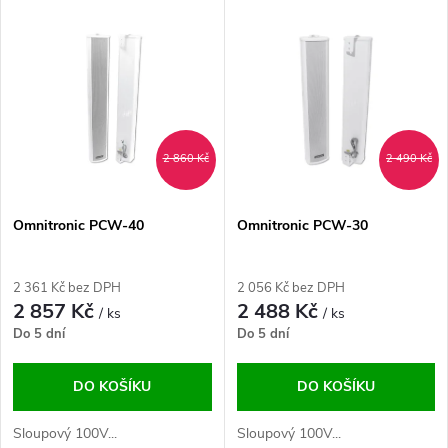
V
Nejdražší
z
ý
Abecedně
e
p
n
i
2 860 Kč
2 490 Kč
í
s
p
Omnitronic PCW-40
Omnitronic PCW-30
p
r
2 361 Kč bez DPH
2 056 Kč bez DPH
r
2 857 Kč
2 488 Kč
/ ks
/ ks
o
Do 5 dní
Do 5 dní
o
d
DO KOŠÍKU
DO KOŠÍKU
d
u
Sloupový 100V...
Sloupový 100V...