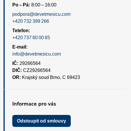
Po – Pá:
8:00 – 16:00
podpora@devetmesicu.com
+420 732 399 266
Telefon:
+420 737 60 00 65
E-mail:
info@devetmesicu.com
IČ:
29266564
DIČ:
CZ29266564
OR:
Krajský soud Brno, C 69423
Informace pro vás
Odstoupit od smlouvy