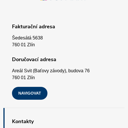
á
v
p
k
Fakturační adresa
a
y
Šedesátá 5638
v
t
760 01 Zlín
ý
í
Doručovací adresa
p
Areál Svit (Baťovy závody), budova 76
i
760 01 Zlín
s
NAVIGOVAT
u
Kontakty