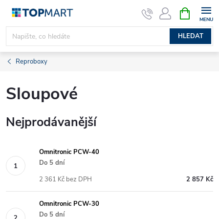
Přejít
NÁKUPNÍ
KOŠÍK
na
obsah
HLEDAT
Reproboxy
Sloupové
Nejprodávanější
Omnitronic PCW-40
Do 5 dní
2 361 Kč bez DPH
2 857 Kč
Omnitronic PCW-30
Do 5 dní