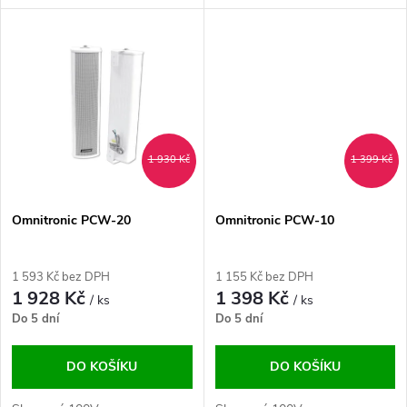
u
k
k
t
t
ů
ů
1 930 Kč
1 399 Kč
Omnitronic PCW-20
Omnitronic PCW-10
1 593 Kč bez DPH
1 155 Kč bez DPH
1 928 Kč
1 398 Kč
/ ks
/ ks
Do 5 dní
Do 5 dní
DO KOŠÍKU
DO KOŠÍKU