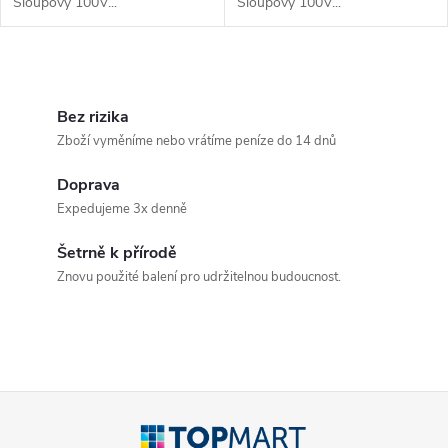
Sloupový 100V...
Sloupový 100V...
O
v
Bez rizika
Zboží vyměníme nebo vrátíme peníze do 14 dnů
l
Doprava
á
Expedujeme 3x denně
d
Šetrně k přírodě
a
Znovu použité balení pro udržitelnou budoucnost.
c
í
p
Z
r