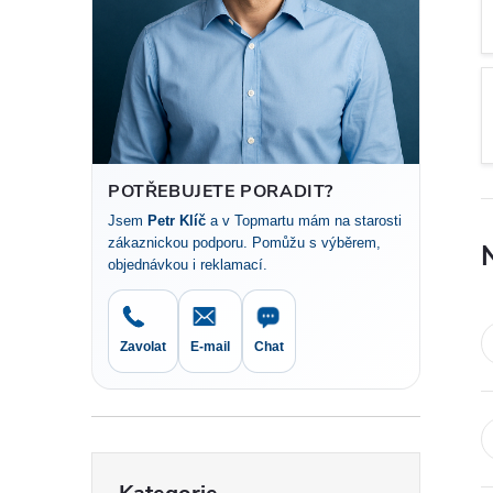
t
r
a
n
POTŘEBUJETE PORADIT?
Jsem
Petr Klíč
a v Topmartu mám na starosti
n
zákaznickou podporu. Pomůžu s výběrem,
objednávkou i reklamací.
í
p
Zavolat
E-mail
Chat
a
n
Přeskočit