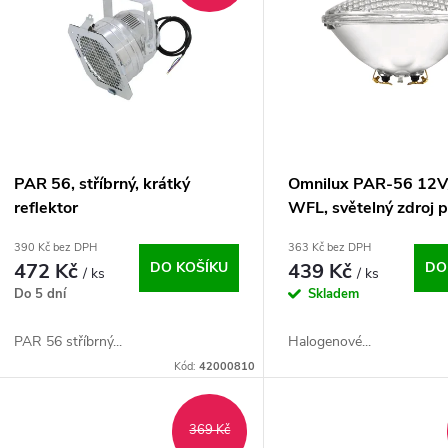
n
p
p
s
r
p
PAR 56, stříbrný, krátký
Omnilux PAR-56 12
o
reflektor
WFL, světelný zdroj 
r
osvětlení bazénu
390 Kč bez DPH
363 Kč bez DPH
d
472 Kč
DO KOŠÍKU
439 Kč
DO
/ ks
/ ks
o
Do 5 dní
Skladem
u
d
PAR 56 stříbrný...
Halogenové...
k
Kód:
42000810
u
t
k
369 Kč