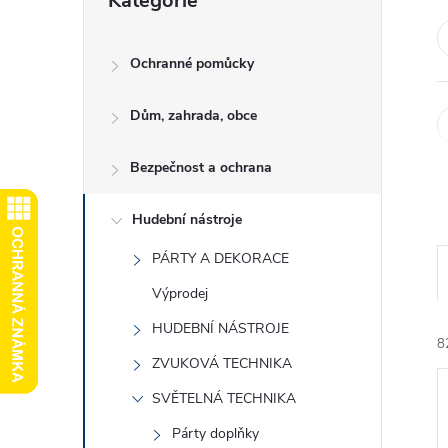
Kategorie
kategorie
e
l
Ochranné pomůcky
Dům, zahrada, obce
Bezpečnost a ochrana
Hudební nástroje
PÁRTY A DEKORACE
Výprodej
HUDEBNÍ NÁSTROJE
8
ZVUKOVÁ TECHNIKA
SVĚTELNÁ TECHNIKA
Párty doplňky