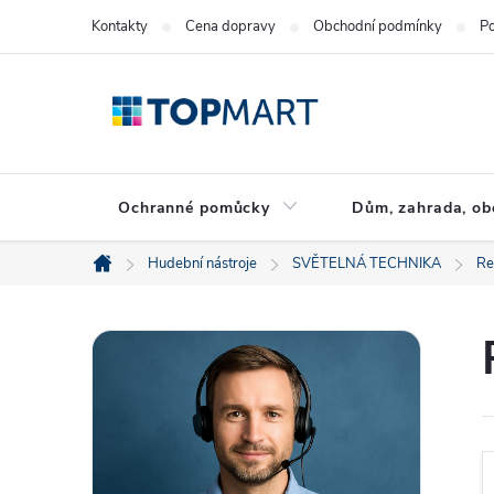
Přejít
Kontakty
Cena dopravy
Obchodní podmínky
Po
na
obsah
Ochranné pomůcky
Dům, zahrada, ob
Hudební nástroje
SVĚTELNÁ TECHNIKA
Re
Domů
P
o
s