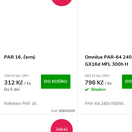
ů
t
ů
PAR 16, černý
Omnilux PAR-64 24
GX16d MFL 300h H
258 Kč bez DPH
660 Kč bez DPH
312 Kč
DO KOŠÍKU
798 Kč
DO
/ ks
/ ks
Do 5 dní
Skladem
Reflektor PAR 16...
PAR-64 240V/500W...
Kód:
50850200
709 Kč