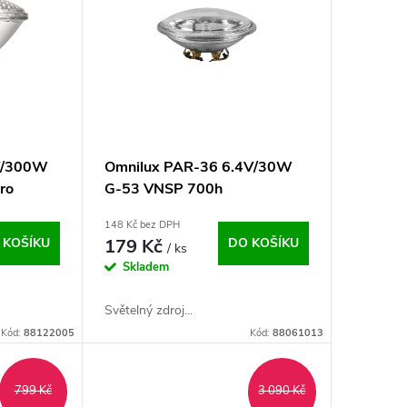
V/300W
Omnilux PAR-36 6.4V/30W
pro
G-53 VNSP 700h
148 Kč bez DPH
 KOŠÍKU
179 Kč
DO KOŠÍKU
/ ks
Skladem
Světelný zdroj...
Kód:
88122005
Kód:
88061013
799 Kč
3 090 Kč