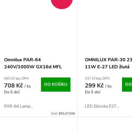
Omnilux PAR-64
OMNILUX PAR-30 2
240V/1000W GX16d MFL
11W E-27 LED žlutá
300h T
585 Kč bez DPH
247 Kč bez DPH
708 Kč
DO KOŠÍKU
299 Kč
DO
/ ks
/ ks
Do 5 dní
Do 5 dní
PAR-64 Lamp...
LED žárovka E27...
Kód:
88147206