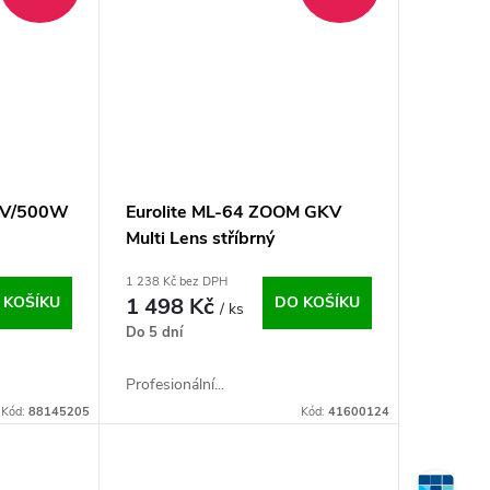
0V/500W
Eurolite ML-64 ZOOM GKV
Multi Lens stříbrný
1 238 Kč bez DPH
 KOŠÍKU
1 498 Kč
DO KOŠÍKU
/ ks
Do 5 dní
Profesionální...
Kód:
88145205
Kód:
41600124