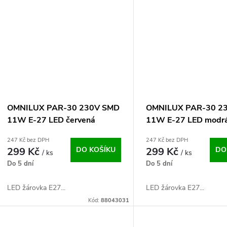
OMNILUX PAR-30 230V SMD
OMNILUX PAR-30 2
11W E-27 LED červená
11W E-27 LED modr
247 Kč bez DPH
247 Kč bez DPH
299 Kč
DO KOŠÍKU
299 Kč
DO
/ ks
/ ks
Do 5 dní
Do 5 dní
LED žárovka E27...
LED žárovka E27...
Kód:
88043031