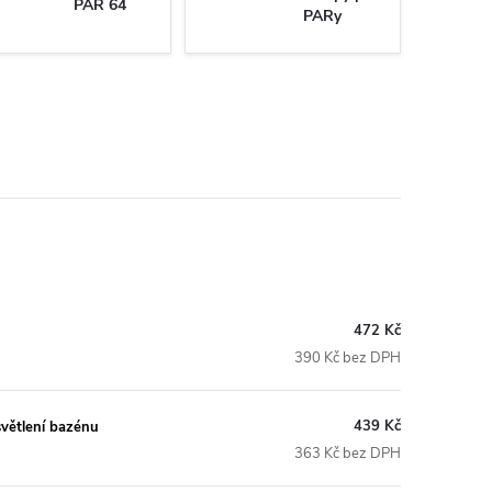
PAR 64
PARy
472 Kč
390 Kč bez DPH
439 Kč
větlení bazénu
363 Kč bez DPH