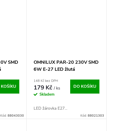
30V SMD
OMNILUX PAR-20 230V SMD
á
6W E-27 LED žlutá
148 Kč bez DPH
 KOŠÍKU
179 Kč
DO KOŠÍKU
/ ks
Skladem
LED žárovka E27...
Kód:
88043030
Kód:
88021303