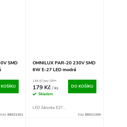
30V SMD
OMNILUX PAR-20 230V SMD
á
6W E-27 LED modrá
148 Kč bez DPH
 KOŠÍKU
179 Kč
DO KOŠÍKU
/ ks
Skladem
LED žárovka E27...
Kód:
88021301
Kód:
88021300