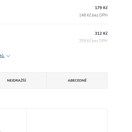
179 Kč
148 Kč bez DPH
312 Kč
258 Kč bez DPH
ktů
NEJDRAŽŠÍ
ABECEDNĚ