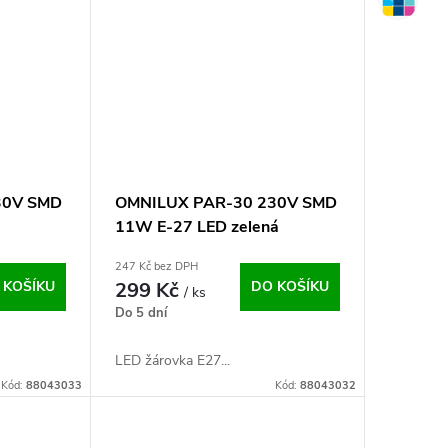
30V SMD
OMNILUX PAR-30 230V SMD
11W E-27 LED zelená
247 Kč bez DPH
 KOŠÍKU
299 Kč
DO KOŠÍKU
/ ks
Do 5 dní
LED žárovka E27...
Kód:
88043033
Kód:
88043032