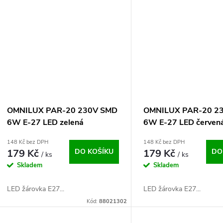
OMNILUX PAR-20 230V SMD
OMNILUX PAR-20 2
6W E-27 LED zelená
6W E-27 LED červen
148 Kč bez DPH
148 Kč bez DPH
179 Kč
DO KOŠÍKU
179 Kč
DO
/ ks
/ ks
Skladem
Skladem
LED žárovka E27...
LED žárovka E27...
Kód:
88021302