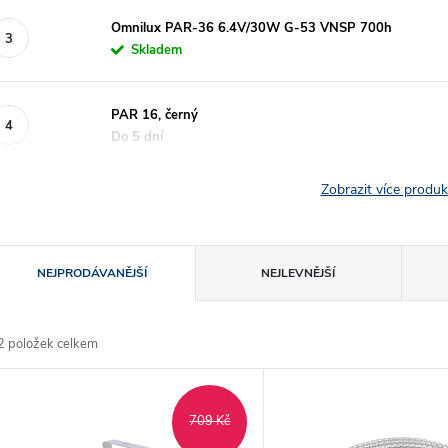
Omnilux PAR-36 6.4V/30W G-53 VNSP 700h
Skladem
PAR 16, černý
Do 5 dní
Zobrazit více produ
Ř
NEJPRODÁVANĚJŠÍ
NEJLEVNĚJŠÍ
a
2
položek celkem
z
V
e
709 Kč
ý