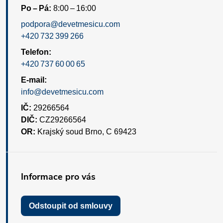
Po – Pá:
8:00 – 16:00
podpora@devetmesicu.com
+420 732 399 266
Telefon:
+420 737 60 00 65
E-mail:
info@devetmesicu.com
IČ:
29266564
DIČ:
CZ29266564
OR:
Krajský soud Brno, C 69423
Informace pro vás
Odstoupit od smlouvy