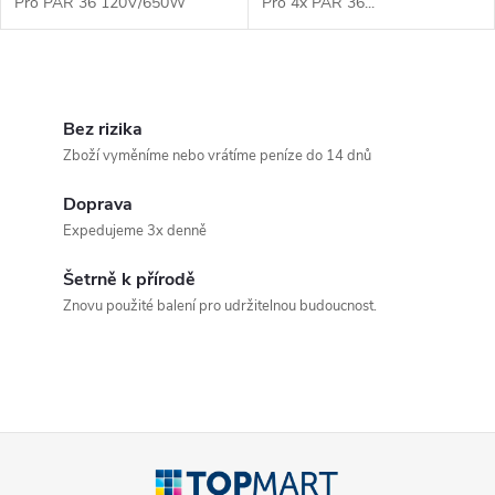
Pro PAR 36 120V/650W
Pro 4x PAR 36...
O
v
Bez rizika
Zboží vyměníme nebo vrátíme peníze do 14 dnů
l
Doprava
á
Expedujeme 3x denně
d
Šetrně k přírodě
a
Znovu použité balení pro udržitelnou budoucnost.
c
í
p
Z
r