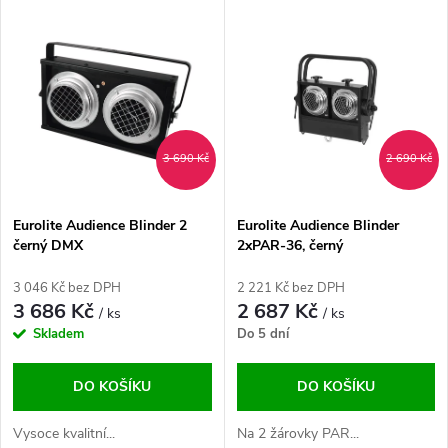
V
Nejdražší
z
ý
Abecedně
e
p
n
i
3 690 Kč
2 690 Kč
í
s
p
Eurolite Audience Blinder 2
Eurolite Audience Blinder
černý DMX
2xPAR-36, černý
p
r
3 046 Kč bez DPH
2 221 Kč bez DPH
r
3 686 Kč
2 687 Kč
/ ks
/ ks
o
Skladem
Do 5 dní
o
d
DO KOŠÍKU
DO KOŠÍKU
d
u
Vysoce kvalitní...
Na 2 žárovky PAR...