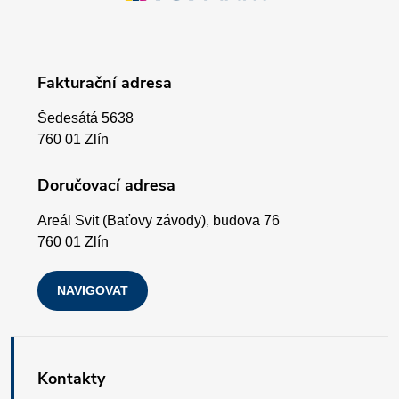
á
v
p
k
Fakturační adresa
a
y
Šedesátá 5638
v
t
760 01 Zlín
ý
í
Doručovací adresa
p
Areál Svit (Baťovy závody), budova 76
i
760 01 Zlín
s
NAVIGOVAT
u
Kontakty