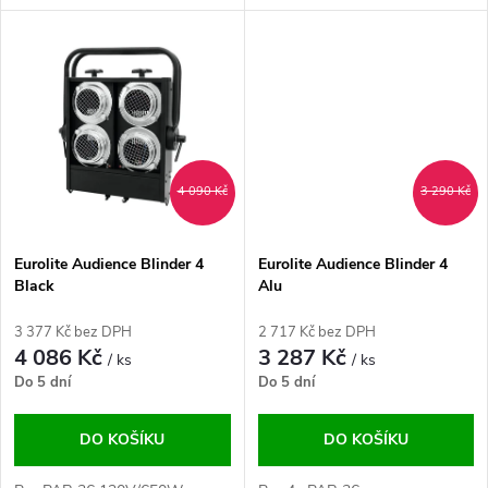
u
k
k
t
t
ů
ů
4 090 Kč
3 290 Kč
Eurolite Audience Blinder 4
Eurolite Audience Blinder 4
Black
Alu
3 377 Kč bez DPH
2 717 Kč bez DPH
4 086 Kč
3 287 Kč
/ ks
/ ks
Do 5 dní
Do 5 dní
DO KOŠÍKU
DO KOŠÍKU