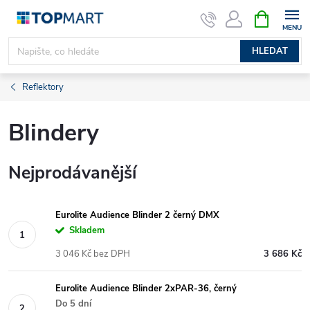
Přejít
NÁKUPNÍ
KOŠÍK
na
obsah
HLEDAT
Reflektory
Blindery
Nejprodávanější
Eurolite Audience Blinder 2 černý DMX
Skladem
3 046 Kč bez DPH
3 686 Kč
Eurolite Audience Blinder 2xPAR-36, černý
Do 5 dní