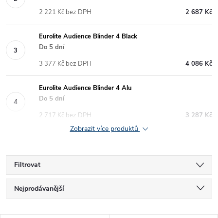
2 221 Kč bez DPH
2 687 Kč
Eurolite Audience Blinder 4 Black
Do 5 dní
3 377 Kč bez DPH
4 086 Kč
Eurolite Audience Blinder 4 Alu
Do 5 dní
2 717 Kč bez DPH
3 287 Kč
Zobrazit více produktů
Filtrovat
Ř
Nejprodávanější
a
Nejlevnější