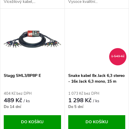
u
Vícežilový kabel,...
Vysoce kvalitní...
u
k
k
t
t
ů
ů
1 549 Kč
Stagg SML3/8P8P E
Snake kabel 8x Jack 6,3 stereo
- 16x Jack 6,3 mono, 15 m
404 Kč bez DPH
1 073 Kč bez DPH
489 Kč
1 298 Kč
/ ks
/ ks
Do 14 dní
Do 5 dní
DO KOŠÍKU
DO KOŠÍKU