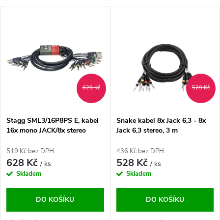
a
V
Nejdražší
z
ý
Abecedně
e
p
n
i
629 Kč
529 Kč
í
s
p
Stagg SML3/16P8PS E, kabel
Snake kabel 8x Jack 6,3 - 8x
16x mono JACK/8x stereo
Jack 6,3 stereo, 3 m
p
JACK, 3m
r
519 Kč bez DPH
436 Kč bez DPH
r
628 Kč
528 Kč
/ ks
/ ks
o
Skladem
Skladem
o
d
DO KOŠÍKU
DO KOŠÍKU
d