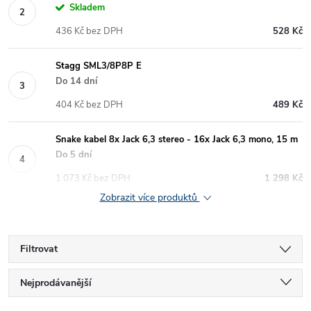
Skladem
436 Kč bez DPH
528 Kč
Stagg SML3/8P8P E
Do 14 dní
404 Kč bez DPH
489 Kč
Snake kabel 8x Jack 6,3 stereo - 16x Jack 6,3 mono, 15 m
Do 5 dní
1 073 Kč bez DPH
1 298 Kč
Zobrazit více produktů
Filtrovat
Ř
Nejprodávanější
Nejlevnější