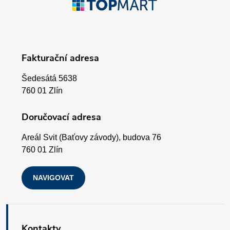
r
á
v
p
k
Fakturační adresa
a
y
Šedesátá 5638
v
t
760 01 Zlín
ý
í
Doručovací adresa
p
Areál Svit (Baťovy závody), budova 76
i
760 01 Zlín
s
NAVIGOVAT
u
Kontakty