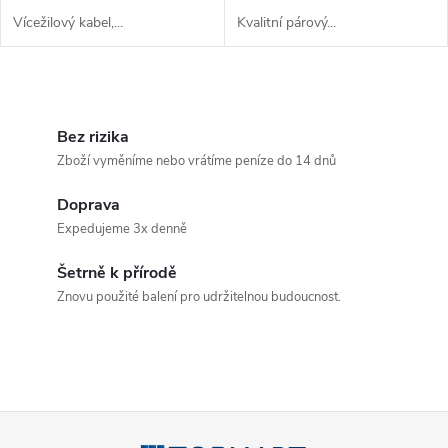
Vícežilový kabel,...
Kvalitní párový...
O
v
Bez rizika
Zboží vyměníme nebo vrátíme peníze do 14 dnů
l
Doprava
á
Expedujeme 3x denně
d
Šetrně k přírodě
a
Znovu použité balení pro udržitelnou budoucnost.
c
í
p
Z