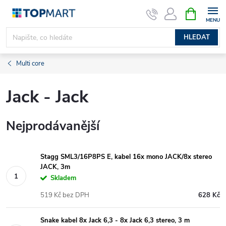
Přejít
NÁKUPNÍ
KOŠÍK
na
obsah
HLEDAT
Multi core
Jack - Jack
Nejprodávanější
Stagg SML3/16P8PS E, kabel 16x mono JACK/8x stereo
JACK, 3m
Skladem
519 Kč bez DPH
628 Kč
Snake kabel 8x Jack 6,3 - 8x Jack 6,3 stereo, 3 m