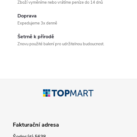
Zboží vyměníme nebo vrátíme peníze do 14 dnů
l
Doprava
á
Expedujeme 3x denně
d
Šetrně k přírodě
a
Znovu použité balení pro udržitelnou budoucnost.
c
í
p
Z
r
á
v
p
k
Fakturační adresa
a
y
Šedesátá 5638