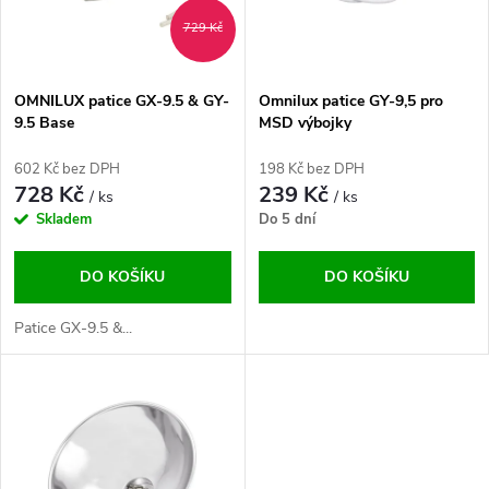
n
i
729 Kč
í
s
p
OMNILUX patice GX-9.5 & GY-
Omnilux patice GY-9,5 pro
9.5 Base
MSD výbojky
p
r
602 Kč bez DPH
198 Kč bez DPH
r
728 Kč
239 Kč
/ ks
/ ks
o
Skladem
Do 5 dní
o
d
DO KOŠÍKU
DO KOŠÍKU
d
u
Patice GX-9.5 &...
u
k
k
t
t