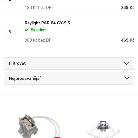
198 Kč bez DPH
239 Kč
Raylight PAR 64 GY-9,5
Skladem
388 Kč bez DPH
469 Kč
Filtrovat
Ř
Nejprodávanější
a
Nejlevnější
V
Nejdražší
z
ý
Abecedně
e
p