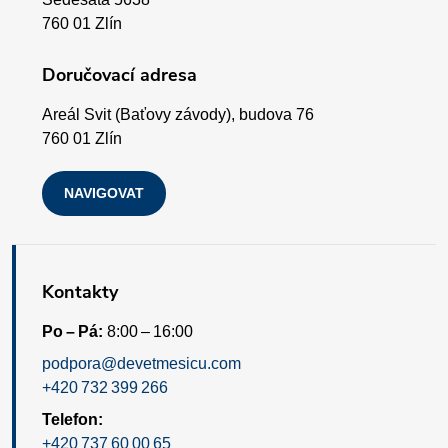
v
t
760 01 Zlín
ý
í
Doručovací adresa
p
Areál Svit (Baťovy závody), budova 76
i
760 01 Zlín
s
NAVIGOVAT
u
Kontakty
Po – Pá:
8:00 – 16:00
podpora@devetmesicu.com
+420 732 399 266
Telefon:
+420 737 60 00 65