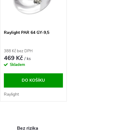
ů
ů
Raylight PAR 64 GY-9,5
388 Kč bez DPH
469 Kč
/ ks
Skladem
DO KOŠÍKU
Raylight
O
v
Bez rizika