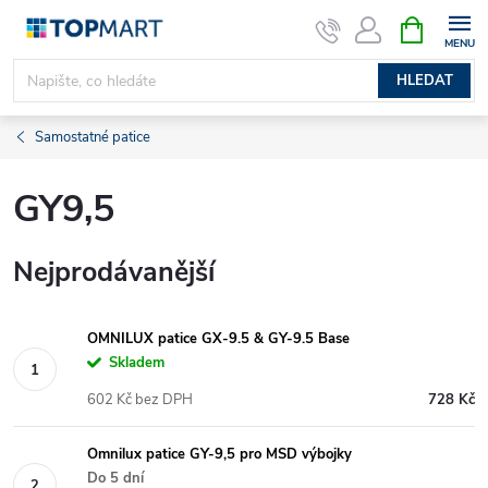
Přejít
NÁKUPNÍ
KOŠÍK
na
obsah
HLEDAT
Samostatné patice
GY9,5
Nejprodávanější
OMNILUX patice GX-9.5 & GY-9.5 Base
Skladem
602 Kč bez DPH
728 Kč
Omnilux patice GY-9,5 pro MSD výbojky
Do 5 dní