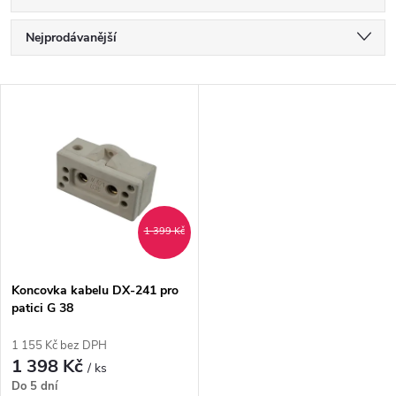
Ř
Nejprodávanější
a
Nejlevnější
V
Nejdražší
z
ý
Abecedně
e
p
n
i
1 399 Kč
í
s
p
Koncovka kabelu DX-241 pro
patici G 38
p
r
1 155 Kč bez DPH
r
1 398 Kč
/ ks
o
Do 5 dní