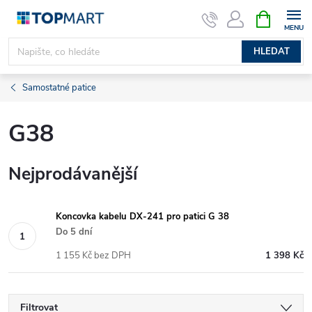
Přejít
NÁKUPNÍ
KOŠÍK
na
obsah
HLEDAT
Samostatné patice
G38
Nejprodávanější
Koncovka kabelu DX-241 pro patici G 38
Do 5 dní
1 155 Kč bez DPH
1 398 Kč
Filtrovat