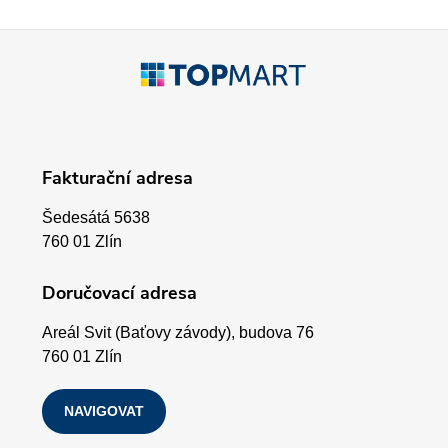
í
p
Z
r
á
v
p
k
Fakturační adresa
a
y
Šedesátá 5638
v
t
760 01 Zlín
ý
í
Doručovací adresa
p
Areál Svit (Baťovy závody), budova 76
i
760 01 Zlín
s
NAVIGOVAT
u