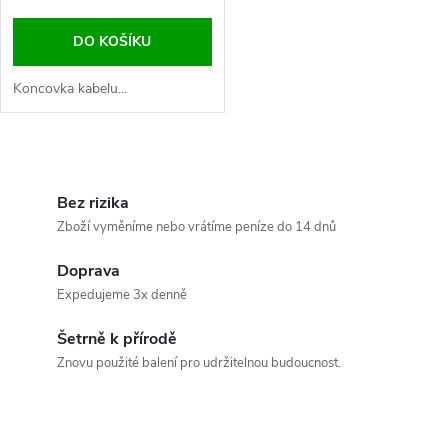
o
d
DO KOŠÍKU
d
u
Koncovka kabelu...
u
k
k
O
t
v
Bez rizika
t
Zboží vyměníme nebo vrátíme peníze do 14 dnů
ů
l
ů
Doprava
á
Expedujeme 3x denně
d
Šetrně k přírodě
a
Znovu použité balení pro udržitelnou budoucnost.
c