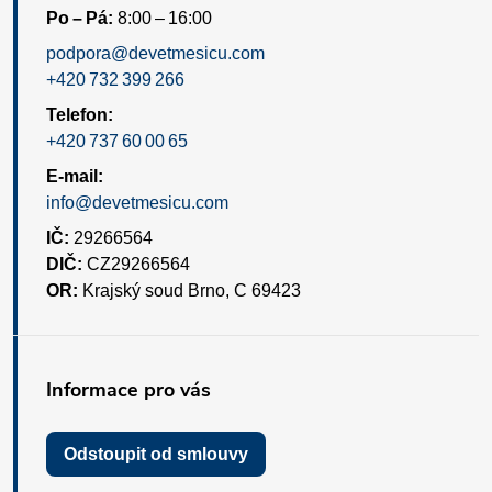
Po – Pá:
8:00 – 16:00
podpora@devetmesicu.com
+420 732 399 266
Telefon:
+420 737 60 00 65
E-mail:
info@devetmesicu.com
IČ:
29266564
DIČ:
CZ29266564
OR:
Krajský soud Brno, C 69423
Informace pro vás
Odstoupit od smlouvy