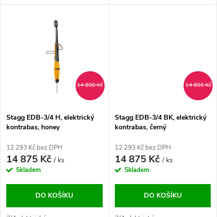
u
k
k
t
t
ů
ů
14 890 Kč
14 890 Kč
Stagg EDB-3/4 H, elektrický
Stagg EDB-3/4 BK, elektrický
kontrabas, honey
kontrabas, černý
12 293 Kč bez DPH
12 293 Kč bez DPH
14 875 Kč
14 875 Kč
/ ks
/ ks
Skladem
Skladem
DO KOŠÍKU
DO KOŠÍKU