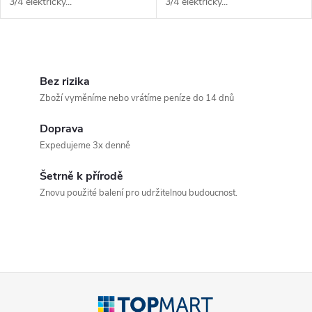
3/4 elektrický...
3/4 elektrický...
O
v
Bez rizika
Zboží vyměníme nebo vrátíme peníze do 14 dnů
l
Doprava
á
Expedujeme 3x denně
d
Šetrně k přírodě
a
Znovu použité balení pro udržitelnou budoucnost.
c
í
p
Z
r