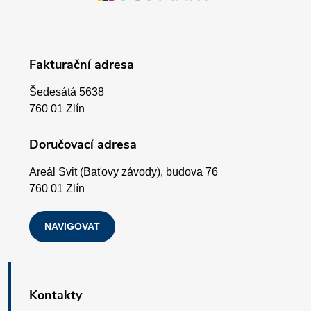
á
v
p
k
Fakturační adresa
a
y
Šedesátá 5638
v
t
760 01 Zlín
ý
í
Doručovací adresa
p
Areál Svit (Baťovy závody), budova 76
i
760 01 Zlín
s
NAVIGOVAT
u
Kontakty