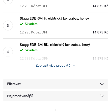
12 293 Kč bez DPH
14 875 Kč
Stagg EDB-3/4 H, elektrický kontrabas, honey
Skladem
12 293 Kč bez DPH
14 875 Kč
Stagg EDB-3/4 BK, elektrický kontrabas, černý
Skladem
12 293 Kč bez DPH
14 875 Kč
Zobrazit více produktů
Filtrovat
Ř
Nejprodávanější
a
Nejlevnější