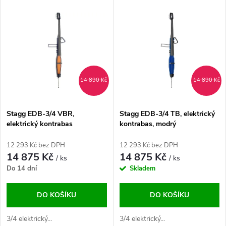
V
Nejdražší
z
ý
Abecedně
e
p
n
i
14 890 Kč
14 890 Kč
í
s
p
Stagg EDB-3/4 VBR,
Stagg EDB-3/4 TB, elektrický
elektrický kontrabas
kontrabas, modrý
p
r
12 293 Kč bez DPH
12 293 Kč bez DPH
r
14 875 Kč
14 875 Kč
/ ks
/ ks
o
Do 14 dní
Skladem
o
d
DO KOŠÍKU
DO KOŠÍKU
d
u
3/4 elektrický...
3/4 elektrický...