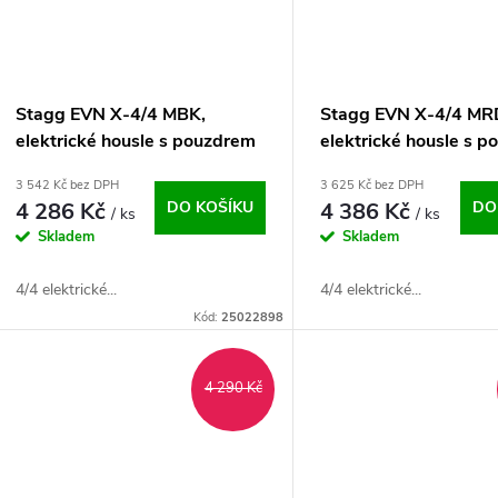
Stagg EVN X-4/4 MBK,
Stagg EVN X-4/4 MR
elektrické housle s pouzdrem
elektrické housle s 
a sluchátky, černá metalíza
a sluchátky, červená 
3 542 Kč bez DPH
3 625 Kč bez DPH
4 286 Kč
DO KOŠÍKU
4 386 Kč
DO
/ ks
/ ks
Skladem
Skladem
4/4 elektrické...
4/4 elektrické...
Kód:
25022898
4 290 Kč