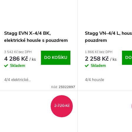
Stagg EVN X-4/4 BK,
Stagg VN-4/4 L, hous
elektrické housle s pouzdrem
pouzdrem
a sluchátky, černé
3 542 Kč bez DPH
1 866 Kč bez DPH
4 286 Kč
DO KOŠÍKU
2 258 Kč
DO
/ ks
/ ks
Skladem
Skladem
4/4 elektrické...
4/4 housle
Kód:
25022897
2 720 Kč