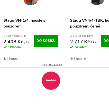
p
s
r
p
Stagg VN-1/4, housle s
Stagg VN4/4-TBK, ho
o
pouzdrem
pouzdrem, černé
r
1 990 Kč bez DPH
2 245 Kč bez DPH
d
2 408 Kč
DO KOŠÍKU
2 717 Kč
DO
/ ks
/ ks
o
Skladem
Skladem
u
d
1/4 housle
4/4 housle
k
Kód:
25013232
u
t
k
649 Kč
ů
t
ů