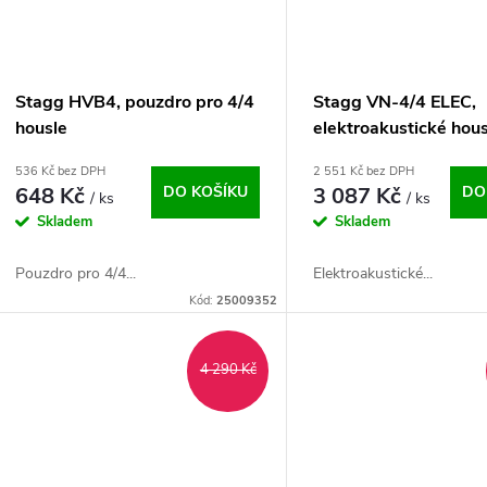
Stagg HVB4, pouzdro pro 4/4
Stagg VN-4/4 ELEC,
housle
elektroakustické hous
pouzdrem
536 Kč bez DPH
2 551 Kč bez DPH
648 Kč
DO KOŠÍKU
3 087 Kč
DO
/ ks
/ ks
Skladem
Skladem
Pouzdro pro 4/4...
Elektroakustické...
Kód:
25009352
4 290 Kč