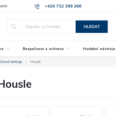
+420 732 399 266
dmínky ochrany osobních údajů
Reklamace zboží
HLEDAT
ce
Bezpečnost a ochrana
Hudební nástroje
čcové nástroje
Housle
Housle