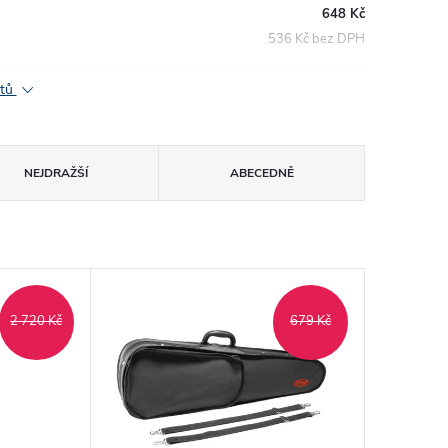
648 Kč
536 Kč bez DPH
ktů
NEJDRAŽŠÍ
ABECEDNĚ
2 720 Kč
679 Kč