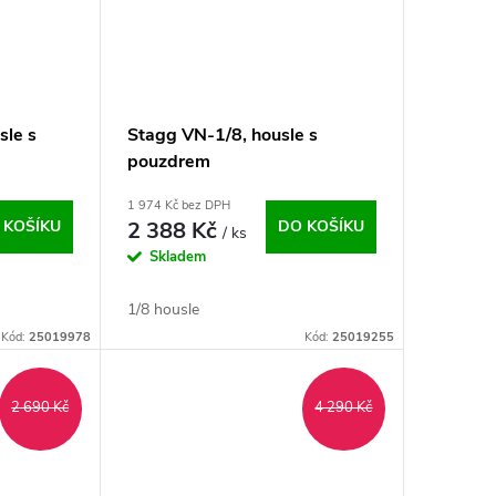
sle s
Stagg VN-1/8, housle s
pouzdrem
1 974 Kč bez DPH
 KOŠÍKU
2 388 Kč
DO KOŠÍKU
/ ks
Skladem
1/8 housle
Kód:
25019978
Kód:
25019255
2 690 Kč
4 290 Kč