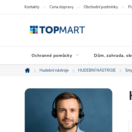
Přejít
Kontakty
Cena dopravy
Obchodní podmínky
Po
na
obsah
Ochranné pomůcky
Dům, zahrada, ob
Hudební nástroje
HUDEBNÍ NÁSTROJE
Smy
Domů
P
o
s