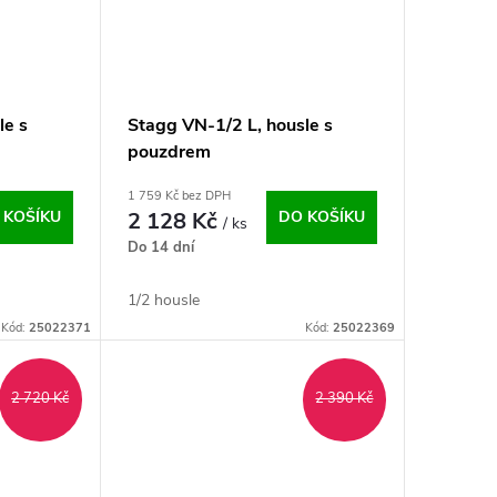
le s
Stagg VN-1/2 L, housle s
pouzdrem
1 759 Kč bez DPH
 KOŠÍKU
2 128 Kč
DO KOŠÍKU
/ ks
Do 14 dní
1/2 housle
Kód:
25022371
Kód:
25022369
2 720 Kč
2 390 Kč