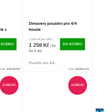
Dimavery pouzdro pro 4/4
le s
housle
1 040 Kč bez DPH
 KOŠÍKU
1 258 Kč
DO KOŠÍKU
/ ks
Do 5 dní
Pouzdro pro 4/4...
Kód:
25026707
Kód:
26460125
4 390 Kč
4 290 Kč