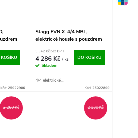
D,
Stagg EVN X-4/4 MBL,
pouzdrem
elektrické housle s pouzdrem
metalíza
a sluchátky, modrá metalíza
3 542 Kč bez DPH
 KOŠÍKU
4 286 Kč
DO KOŠÍKU
/ ks
Skladem
4/4 elektrické...
Kód:
25022900
Kód:
25022899
2 260 Kč
2 130 Kč