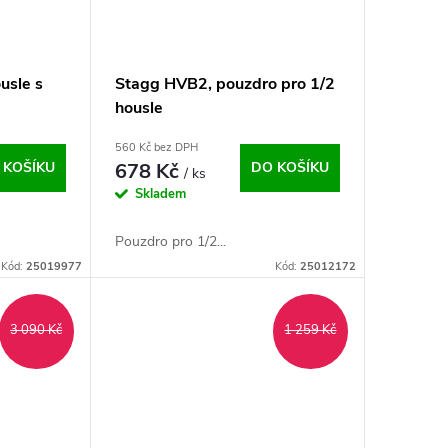
usle s
Stagg HVB2, pouzdro pro 1/2
housle
560 Kč bez DPH
 KOŠÍKU
678 Kč
DO KOŠÍKU
/ ks
Skladem
Pouzdro pro 1/2...
Kód:
25019977
Kód:
25012172
3 090 Kč
1 259 Kč