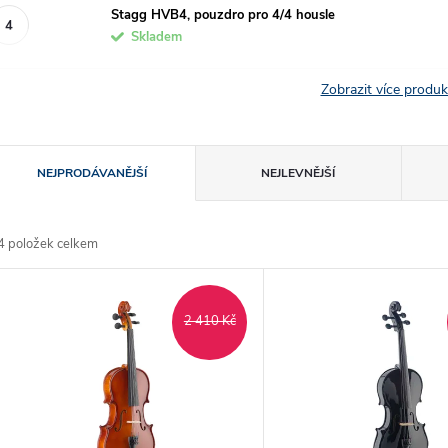
Stagg HVB4, pouzdro pro 4/4 housle
Skladem
Zobrazit více produ
Ř
NEJPRODÁVANĚJŠÍ
NEJLEVNĚJŠÍ
a
4
položek celkem
z
V
e
2 410 Kč
ý
n
p