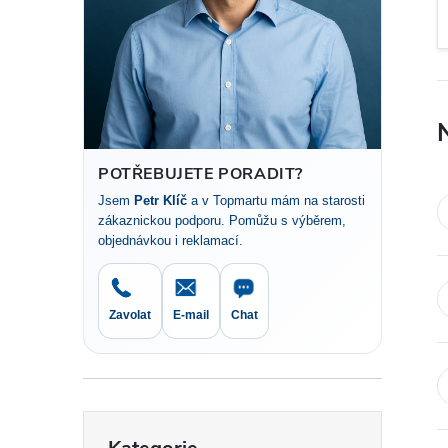
t
r
a
n
POTŘEBUJETE PORADIT?
Jsem
Petr Klíč
a v Topmartu mám na starosti
n
zákaznickou podporu. Pomůžu s výběrem,
objednávkou i reklamací.
í
p
Zavolat
E-mail
Chat
a
n
Přeskočit