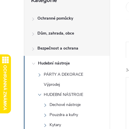
Kategorie
kategorie
e
l
Ochranné pomůcky
Dům, zahrada, obce
Bezpečnost a ochrana
Hudební nástroje
3
PÁRTY A DEKORACE
Výprodej
HUDEBNÍ NÁSTROJE
Dechové nástroje
Pouzdra a kufry
í
i
Kytary