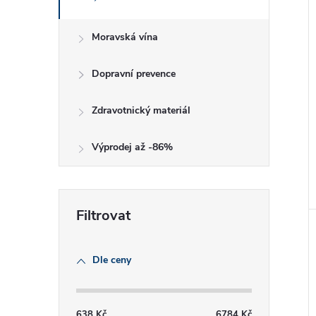
Moravská vína
Dopravní prevence
Zdravotnický materiál
Výprodej až -86%
Dle ceny
638
Kč
6784
Kč