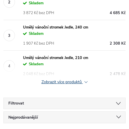
Skladem
3 872 Kč bez DPH
4 685 Kč
Umělý vánoční stromek Jedle, 240 cm
Skladem
1 907 Kč bez DPH
2 308 Kč
Umělý vánoční stromek Jedle, 210 cm
Skladem
2 048 Kč bez DPH
2 478 Kč
Zobrazit více produktů
Filtrovat
Ř
Nejprodávanější
Nejlevnější