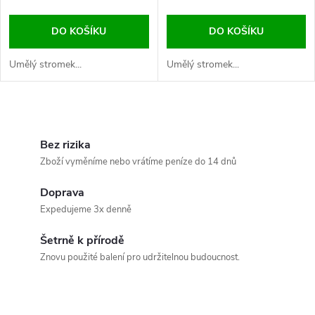
DO KOŠÍKU
DO KOŠÍKU
Umělý stromek...
Umělý stromek...
O
v
Bez rizika
Zboží vyměníme nebo vrátíme peníze do 14 dnů
l
Doprava
á
Expedujeme 3x denně
d
Šetrně k přírodě
a
Znovu použité balení pro udržitelnou budoucnost.
c