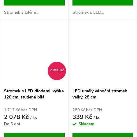
Stromek s bílými...
Stromek s LED...
2 080 Kč
Stromek s LED diodami, výška
LED umělý vánoční stromek
120 cm, studená bílá
velký, 28 cm
1 717 Kč bez DPH
280 Kč bez DPH
2 078 Kč
339 Kč
/ ks
/ ks
Do 5 dní
Skladem