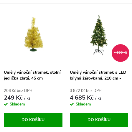
a
V
Nejdražší
z
ý
Abecedně
e
p
n
i
4 690 Kč
í
s
p
Umělý vánoční stromek, stolní
Umělý vánoční stromek s LED
jedlička zlatá, 45 cm
bílými žárovkami, 210 cm -
p
DOPRODEJ
r
206 Kč bez DPH
3 872 Kč bez DPH
r
249 Kč
4 685 Kč
/ ks
/ ks
o
Skladem
Skladem
o
d
DO KOŠÍKU
DO KOŠÍKU
d