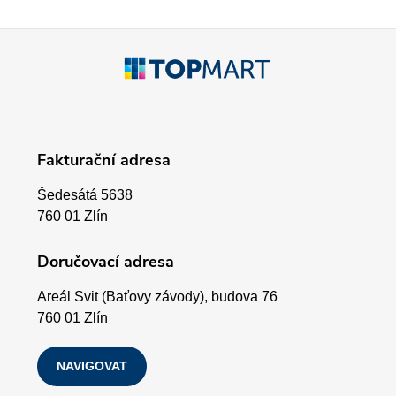
í
p
Z
r
á
v
p
k
Fakturační adresa
a
y
Šedesátá 5638
v
t
760 01 Zlín
ý
í
Doručovací adresa
p
Areál Svit (Baťovy závody), budova 76
i
760 01 Zlín
s
NAVIGOVAT
u