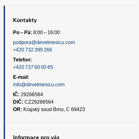
Kontakty
Po – Pá:
8:00 – 16:00
podpora@devetmesicu.com
+420 732 399 266
Telefon:
+420 737 60 00 65
E-mail:
info@devetmesicu.com
IČ:
29266564
DIČ:
CZ29266564
OR:
Krajský soud Brno, C 69423
Informace pro vás