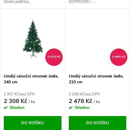
u
Stolní jedlička...
DOPRODEJ -...
u
k
k
t
t
ů
ů
2 310 Kč
2 480 Kč
Umělý vánoční stromek Jedle,
Umělý vánoční stromek Jedle,
240 cm
210 cm
1 907 Kč bez DPH
2 048 Kč bez DPH
2 308 Kč
2 478 Kč
/ ks
/ ks
Skladem
Skladem
DO KOŠÍKU
DO KOŠÍKU