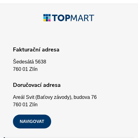
p
Z
r
á
v
p
k
Fakturační adresa
a
y
Šedesátá 5638
v
t
760 01 Zlín
ý
í
Doručovací adresa
p
Areál Svit (Baťovy závody), budova 76
i
760 01 Zlín
s
NAVIGOVAT
u