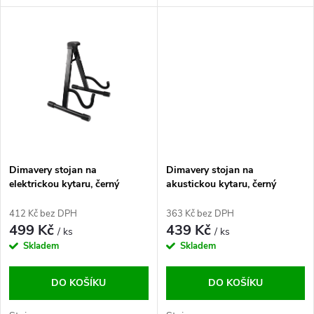
u
k
k
t
t
ů
ů
Dimavery stojan na
Dimavery stojan na
elektrickou kytaru, černý
akustickou kytaru, černý
412 Kč bez DPH
363 Kč bez DPH
499 Kč
439 Kč
/ ks
/ ks
Skladem
Skladem
DO KOŠÍKU
DO KOŠÍKU