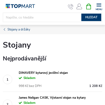
Přejít
NÁKUPNÍ
KOŠÍK
na
obsah
HLEDAT
Stojany a držáky
Stojany
Nejprodávanější
DIMAVERY kytarový jevištní stojan
Skladem
998 Kč bez DPH
1 208 Kč
James Neligan CASK, Výstavní stojan na kytary
Skladem