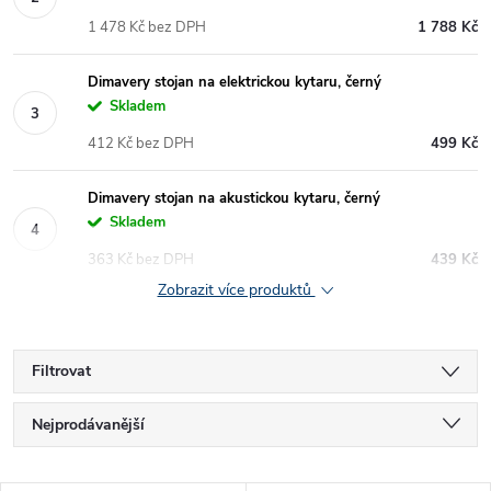
1 478 Kč bez DPH
1 788 Kč
Dimavery stojan na elektrickou kytaru, černý
Skladem
412 Kč bez DPH
499 Kč
Dimavery stojan na akustickou kytaru, černý
Skladem
363 Kč bez DPH
439 Kč
Zobrazit více produktů
Filtrovat
Ř
Nejprodávanější
a
Nejlevnější