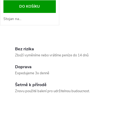
DO KOŠÍKU
Stojan na...
O
v
Bez rizika
Zboží vyměníme nebo vrátíme peníze do 14 dnů
l
Doprava
á
Expedujeme 3x denně
d
Šetrně k přírodě
a
Znovu použité balení pro udržitelnou budoucnost.
c
í