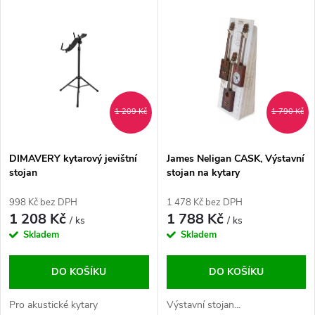
V
Nejdražší
z
ý
Abecedně
e
p
n
i
1 209 Kč
1 790 Kč
í
s
p
DIMAVERY kytarový jevištní
James Neligan CASK, Výstavní
stojan
stojan na kytary
p
r
998 Kč bez DPH
1 478 Kč bez DPH
r
1 208 Kč
1 788 Kč
/ ks
/ ks
o
Skladem
Skladem
o
d
DO KOŠÍKU
DO KOŠÍKU
d
u
Pro akustické kytary
Výstavní stojan...