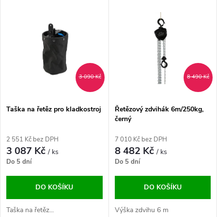
V
Nejdražší
z
ý
Abecedně
e
p
n
i
3 090 Kč
8 490 Kč
í
s
p
Taška na řetěz pro kladkostroj
Řetězový zdvihák 6m/250kg,
černý
p
r
2 551 Kč bez DPH
7 010 Kč bez DPH
r
3 087 Kč
8 482 Kč
/ ks
/ ks
o
Do 5 dní
Do 5 dní
o
d
DO KOŠÍKU
DO KOŠÍKU
d
u
Taška na řetěz...
Výška zdvihu 6 m