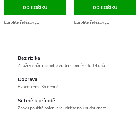
DO KOŠÍKU
DO KOŠÍKU
Eurolite řetězový...
Eurolite řetězový...
O
v
Bez rizika
Zboží vyměníme nebo vrátíme peníze do 14 dnů
l
Doprava
á
Expedujeme 3x denně
d
Šetrně k přírodě
a
Znovu použité balení pro udržitelnou budoucnost.
c
í