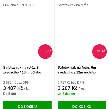
Link chain EN 818-2
Safetex vak na řetěz
3 490 Kč
3 290 Kč
Safetex vak na řetěz, 9m
Safetex vak na řetěz, 6m
zvedacího / 18m ručhího
zvedacího / 12m ručhího
řetězu, černý
řetězu, černý
2 882 Kč bez DPH
2 717 Kč bez DPH
3 487 Kč
3 287 Kč
/ ks
/ ks
Do 5 dní
Skladem
DO KOŠÍKU
DO KOŠÍKU