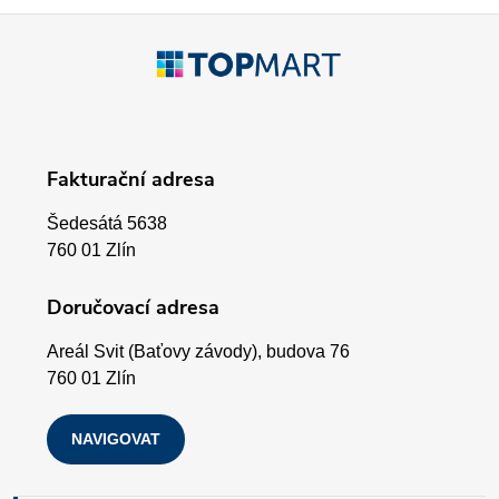
p
Z
r
á
v
p
k
Fakturační adresa
a
y
Šedesátá 5638
v
t
760 01 Zlín
ý
í
Doručovací adresa
p
Areál Svit (Baťovy závody), budova 76
i
760 01 Zlín
s
NAVIGOVAT
u