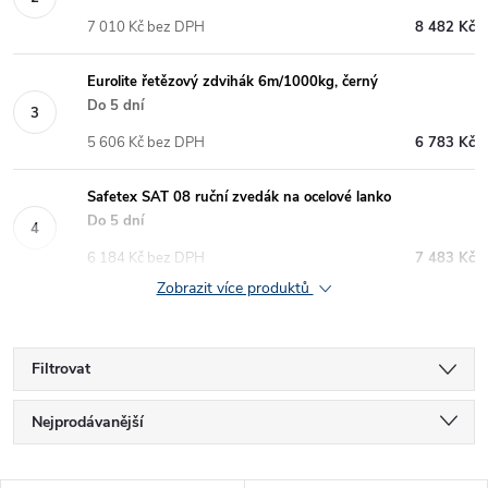
7 010 Kč bez DPH
8 482 Kč
Eurolite řetězový zdvihák 6m/1000kg, černý
Do 5 dní
5 606 Kč bez DPH
6 783 Kč
Safetex SAT 08 ruční zvedák na ocelové lanko
Do 5 dní
6 184 Kč bez DPH
7 483 Kč
Zobrazit více produktů
Filtrovat
Ř
Nejprodávanější
a
Nejlevnější