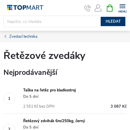
Přejít
NÁKUPNÍ
KOŠÍK
na
obsah
HLEDAT
Zvedací technika
Řetězové zvedáky
Nejprodávanější
Taška na řetěz pro kladkostroj
Do 5 dní
2 551 Kč bez DPH
3 087 Kč
Řetězový zdvihák 6m/250kg, černý
Do 5 dní