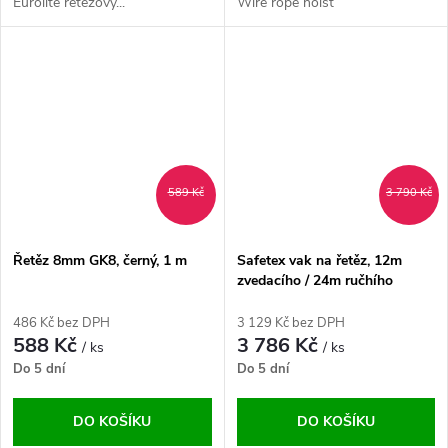
Eurolite řetězový...
Wire rope hoist
589 Kč
3 790 Kč
Řetěz 8mm GK8, černý, 1 m
Safetex vak na řetěz, 12m
zvedacího / 24m ručhího
řetězu, černý
486 Kč bez DPH
3 129 Kč bez DPH
588 Kč
3 786 Kč
/ ks
/ ks
Do 5 dní
Do 5 dní
DO KOŠÍKU
DO KOŠÍKU