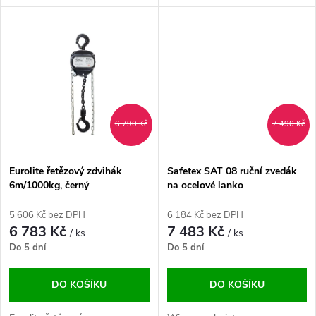
u
k
k
t
t
ů
ů
6 790 Kč
7 490 Kč
Eurolite řetězový zdvihák
Safetex SAT 08 ruční zvedák
6m/1000kg, černý
na ocelové lanko
5 606 Kč bez DPH
6 184 Kč bez DPH
6 783 Kč
7 483 Kč
/ ks
/ ks
Do 5 dní
Do 5 dní
DO KOŠÍKU
DO KOŠÍKU