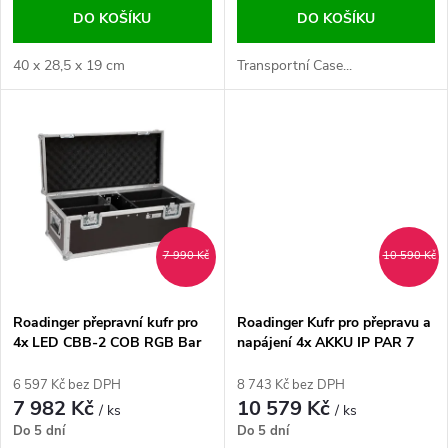
d
DO KOŠÍKU
DO KOŠÍKU
d
u
40 x 28,5 x 19 cm
Transportní Case...
u
k
k
t
t
ů
ů
7 990 Kč
10 590 Kč
Roadinger přepravní kufr pro
Roadinger Kufr pro přepravu a
4x LED CBB-2 COB RGB Bar
napájení 4x AKKU IP PAR 7
QCL WDMX
6 597 Kč bez DPH
8 743 Kč bez DPH
7 982 Kč
10 579 Kč
/ ks
/ ks
Do 5 dní
Do 5 dní