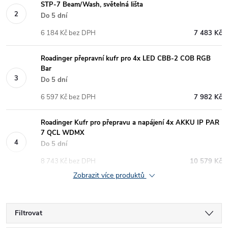
STP-7 Beam/Wash, světelná lišta
Do 5 dní
6 184 Kč bez DPH
7 483 Kč
Roadinger přepravní kufr pro 4x LED CBB-2 COB RGB
Bar
Do 5 dní
6 597 Kč bez DPH
7 982 Kč
Roadinger Kufr pro přepravu a napájení 4x AKKU IP PAR
7 QCL WDMX
Do 5 dní
8 743 Kč bez DPH
10 579 Kč
Zobrazit více produktů
Filtrovat