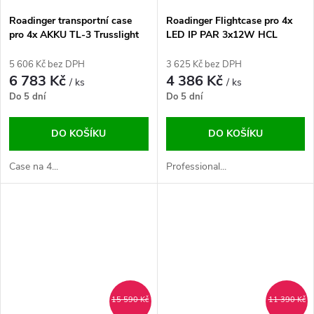
Roadinger transportní case
Roadinger Flightcase pro 4x
pro 4x AKKU TL-3 Trusslight
LED IP PAR 3x12W HCL
QuickDMX s dobíjením
5 606 Kč bez DPH
3 625 Kč bez DPH
6 783 Kč
4 386 Kč
/ ks
/ ks
Do 5 dní
Do 5 dní
DO KOŠÍKU
DO KOŠÍKU
Case na 4...
Professional...
15 590 Kč
11 390 Kč