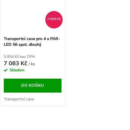
7 090 Kč
Transportní case pro 4 x PAR-
LED 56 spot, dlouhý
5 854 Kč bez DPH
7 083 Kč
/ ks
Skladem
DO KOŠÍKU
Transportní case
O