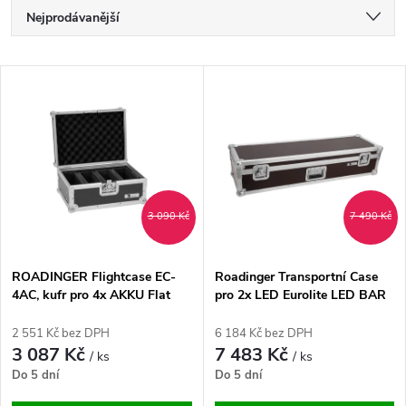
Ř
Nejprodávanější
a
Nejlevnější
V
Nejdražší
z
ý
Abecedně
e
p
n
i
3 090 Kč
7 490 Kč
í
s
p
ROADINGER Flightcase EC-
Roadinger Transportní Case
4AC, kufr pro 4x AKKU Flat
pro 2x LED Eurolite LED BAR
p
Light
STP-7 Beam/Wash, světelná
r
lišta
2 551 Kč bez DPH
6 184 Kč bez DPH
r
3 087 Kč
7 483 Kč
/ ks
/ ks
o
Do 5 dní
Do 5 dní
o