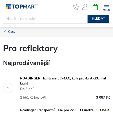
Přejít
NÁKUPNÍ
KOŠÍK
na
obsah
HLEDAT
Casy
Pro reflektory
Nejprodávanější
ROADINGER Flightcase EC-4AC, kufr pro 4x AKKU Flat
Light
Do 5 dní
2 551 Kč bez DPH
3 087 Kč
Roadinger Transportní Case pro 2x LED Eurolite LED BAR