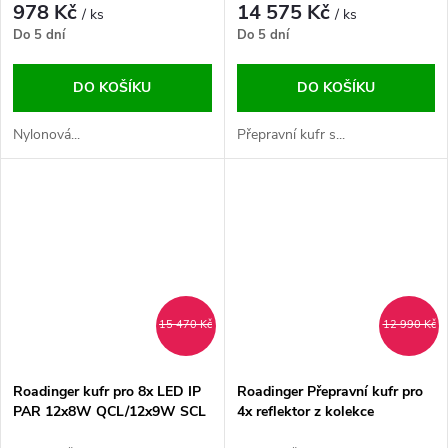
978 Kč
14 575 Kč
/ ks
/ ks
Do 5 dní
Do 5 dní
DO KOŠÍKU
DO KOŠÍKU
Nylonová...
Přepravní kufr s...
15 470 Kč
12 990 Kč
Roadinger kufr pro 8x LED IP
Roadinger Přepravní kufr pro
PAR 12x8W QCL/12x9W SCL
4x reflektor z kolekce
Superstrobe