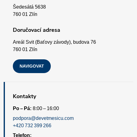
a
y
Šedesátá 5638
v
t
760 01 Zlín
ý
í
Doručovací adresa
p
Areál Svit (Baťovy závody), budova 76
i
760 01 Zlín
s
NAVIGOVAT
u
Kontakty
Po – Pá:
8:00 – 16:00
podpora@devetmesicu.com
+420 732 399 266
Telefon: