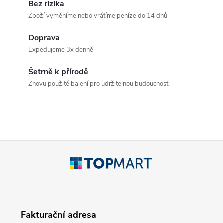
v
Bez rizika
Zboží vyměníme nebo vrátíme peníze do 14 dnů
l
Doprava
á
Expedujeme 3x denně
d
Šetrně k přírodě
a
Znovu použité balení pro udržitelnou budoucnost.
c
í
p
Z
r
á
v
p
k
Fakturační adresa