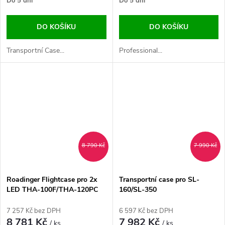
Do 5 dní
Do 5 dní
DO KOŠÍKU
DO KOŠÍKU
Transportní Case...
Professional...
8 790 Kč
7 990 Kč
Roadinger Flightcase pro 2x
Transportní case pro SL-
LED THA-100F/THA-120PC
160/SL-350
7 257 Kč bez DPH
6 597 Kč bez DPH
8 781 Kč
7 982 Kč
/ ks
/ ks