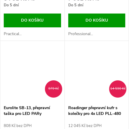
Do 5 dní
Do 5 dní
DO KOŠÍKU
DO KOŠÍKU
Practical...
Professional...
979 Kč
14 590 Kč
Eurolite SB-13, přepravní
Roadinger přepravní kufr s
taška pro LED PARy
kolečky pro 4x LED PLL-480
808 Kč bez DPH
12 045 Kč bez DPH