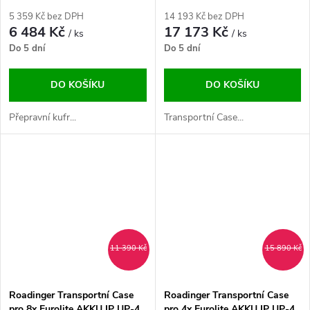
5 359 Kč bez DPH
14 193 Kč bez DPH
6 484 Kč
17 173 Kč
/ ks
/ ks
Do 5 dní
Do 5 dní
DO KOŠÍKU
DO KOŠÍKU
Přepravní kufr...
Transportní Case...
11 390 Kč
15 890 Kč
Roadinger Transportní Case
Roadinger Transportní Case
pro 8x Eurolite AKKU IP UP-4
pro 4x Eurolite AKKU IP UP-4