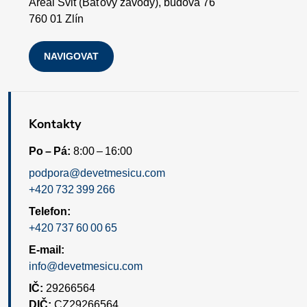
Areál Svit (Baťovy závody), budova 76
760 01 Zlín
NAVIGOVAT
Kontakty
Po – Pá:
8:00 – 16:00
podpora@devetmesicu.com
+420 732 399 266
Telefon:
+420 737 60 00 65
E-mail:
info@devetmesicu.com
IČ:
29266564
DIČ:
CZ29266564