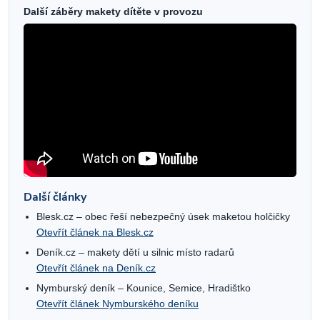
Další záběry makety dítěte v provozu
Další články
Blesk.cz – obec řeší nebezpečný úsek maketou holčičky
Otevřít článek na Blesk.cz
Deník.cz – makety dětí u silnic místo radarů
Otevřít článek na Deník.cz
Nymburský deník – Kounice, Semice, Hradištko
Otevřít článek Nymburského deníku