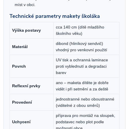
míst v obci.
Technické parametry makety školáka
cca 140 cm (dítě mladšího
Výška postavy
školního věku)
dibond (hliníkový sendvič)
Materiál
vhodný pro venkovní použití
UV tisk a ochranná laminace
Povrch
proti vyblednutí a degradaci
barev
ano – maketa dítěte je dobře
Reflexní prvky
vidět i při setmění a za deště
jednostranné nebo oboustranné
Provedení
(viditelné z obou směrů)
příprava pro montáž na sloupek,
Uchycení
podstavec nebo plot podle
možností obce