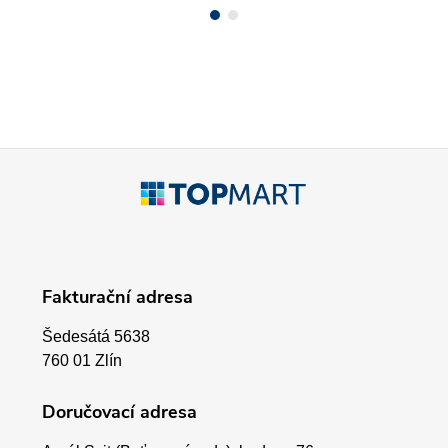
Z
á
p
Fakturační adresa
a
Šedesátá 5638
t
760 01 Zlín
í
Doručovací adresa