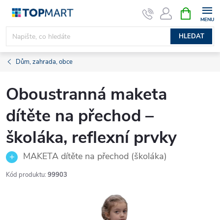
Přejít
NÁKUPNÍ
KOŠÍK
na
obsah
HLEDAT
Dům, zahrada, obce
Oboustranná maketa
dítěte na přechod –
školáka, reflexní prvky
MAKETA dítěte na přechod (školáka)
Kód produktu:
99903