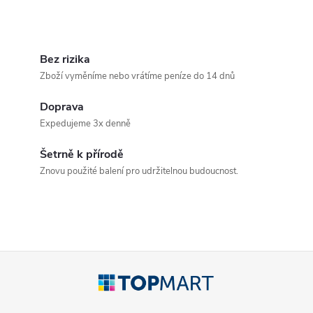
O
v
Bez rizika
Zboží vyměníme nebo vrátíme peníze do 14 dnů
l
Doprava
á
Expedujeme 3x denně
d
Šetrně k přírodě
a
Znovu použité balení pro udržitelnou budoucnost.
c
í
p
Z
r
á