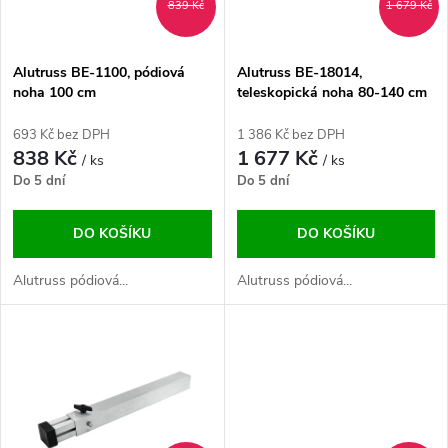
i
839 Kč
1 679 Kč
í
s
p
Alutruss BE-1100, pódiová
Alutruss BE-18014,
noha 100 cm
teleskopická noha 80-140 cm
p
r
693 Kč bez DPH
1 386 Kč bez DPH
r
838 Kč
1 677 Kč
/ ks
/ ks
o
Do 5 dní
Do 5 dní
o
d
DO KOŠÍKU
DO KOŠÍKU
d
u
Alutruss pódiová...
Alutruss pódiová...
u
k
k
t
t
ů