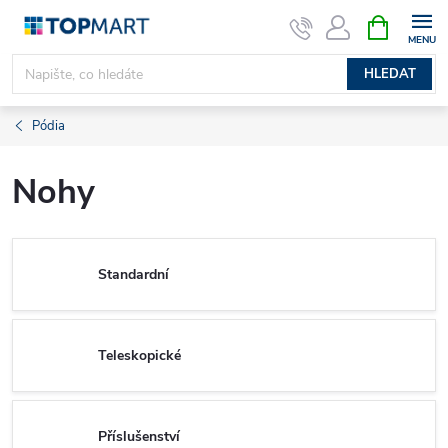
Přejít
NÁKUPNÍ
KOŠÍK
na
obsah
HLEDAT
Pódia
Nohy
Standardní
Teleskopické
Příslušenství