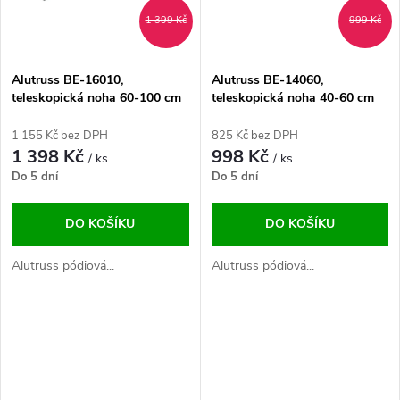
ů
1 399 Kč
999 Kč
Alutruss BE-16010,
Alutruss BE-14060,
teleskopická noha 60-100 cm
teleskopická noha 40-60 cm
1 155 Kč bez DPH
825 Kč bez DPH
1 398 Kč
998 Kč
/ ks
/ ks
Do 5 dní
Do 5 dní
DO KOŠÍKU
DO KOŠÍKU
Alutruss pódiová...
Alutruss pódiová...