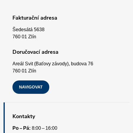
v
p
k
Fakturační adresa
a
y
Šedesátá 5638
v
t
760 01 Zlín
ý
í
Doručovací adresa
p
Areál Svit (Baťovy závody), budova 76
i
760 01 Zlín
s
NAVIGOVAT
u
Kontakty
Po – Pá:
8:00 – 16:00