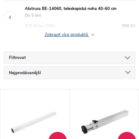
Alutruss BE-14060, teleskopická noha 40-60 cm
Do 5 dní
825 Kč bez DPH
998 Kč
Zobrazit více produktů
Filtrovat
Ř
Nejprodávanější
a
Nejlevnější
V
Nejdražší
z
ý
Abecedně
e
p
n