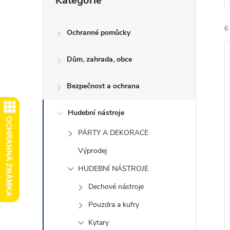
Kategorie
kategorie
e
6
l
Ochranné pomůcky
Dům, zahrada, obce
Bezpečnost a ochrana
í
Hudební nástroje
i
PÁRTY A DEKORACE
Výprodej
HUDEBNÍ NÁSTROJE
Dechové nástroje
Pouzdra a kufry
Kytary