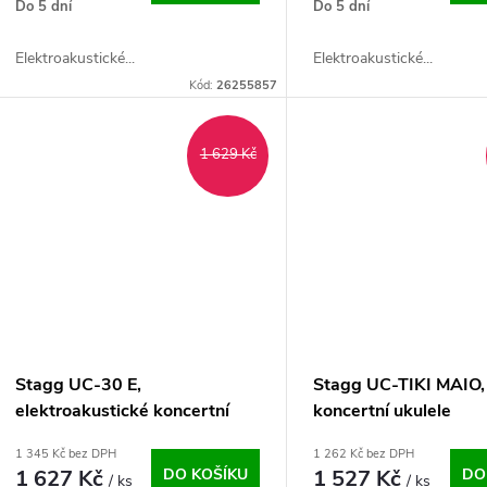
o
Do 5 dní
Do 5 dní
u
d
Elektroakustické...
Elektroakustické...
k
Kód:
26255857
u
t
k
1 629 Kč
ů
t
ů
Stagg UC-30 E,
Stagg UC-TIKI MAIO,
elektroakustické koncertní
koncertní ukulele
ukulele
1 345 Kč bez DPH
1 262 Kč bez DPH
1 627 Kč
DO KOŠÍKU
1 527 Kč
DO
/ ks
/ ks