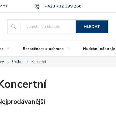
+420 732 399 266
dmínky ochrany osobních údajů
Reklamace zboží
HLEDAT
ce
Bezpečnost a ochrana
Hudební nástroje
ary
Ukulele
Koncertní
Koncertní
Nejprodávanější