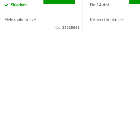
Skladem
Do 14 dní
Elektroakustické...
Koncertní ukulele
Kód:
25025698
O
v
á
d
a
c