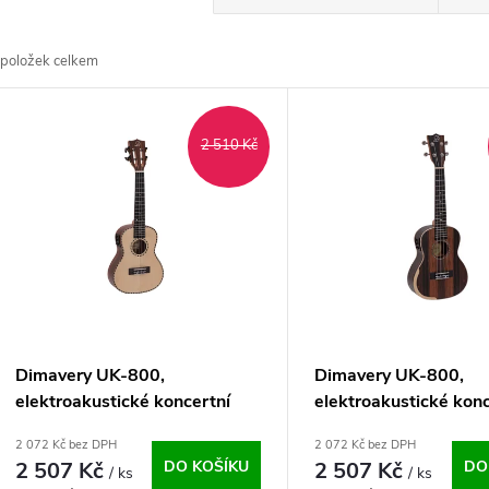
a
položek celkem
z
V
e
2 510 Kč
ý
n
p
p
s
r
p
Dimavery UK-800,
Dimavery UK-800,
o
elektroakustické koncertní
elektroakustické konc
r
ukulele, vrchní deska masivní
ukulele, ebenové
2 072 Kč bez DPH
2 072 Kč bez DPH
d
smrk
2 507 Kč
DO KOŠÍKU
2 507 Kč
DO
/ ks
/ ks