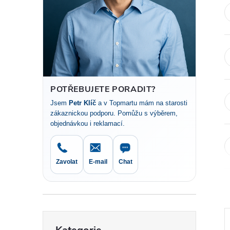
t
r
a
n
POTŘEBUJETE PORADIT?
Jsem
Petr Klíč
a v Topmartu mám na starosti
n
zákaznickou podporu. Pomůžu s výběrem,
objednávkou i reklamací.
í
p
Zavolat
E-mail
Chat
a
n
Přeskočit