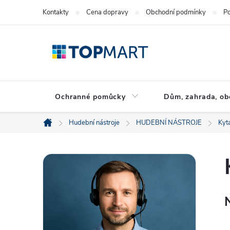
Přejít
Kontakty
Cena dopravy
Obchodní podmínky
Po
na
obsah
Ochranné pomůcky
Dům, zahrada, ob
Hudební nástroje
HUDEBNÍ NÁSTROJE
Kyt
Domů
P
o
s