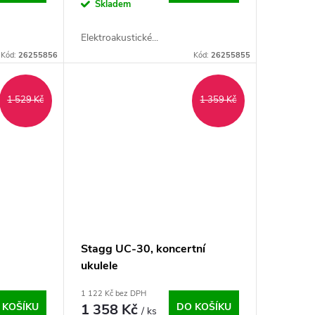
Skladem
Elektroakustické...
Kód:
26255856
Kód:
26255855
1 529 Kč
1 359 Kč
Stagg UC-30, koncertní
ukulele
1 122 Kč bez DPH
 KOŠÍKU
1 358 Kč
DO KOŠÍKU
/ ks