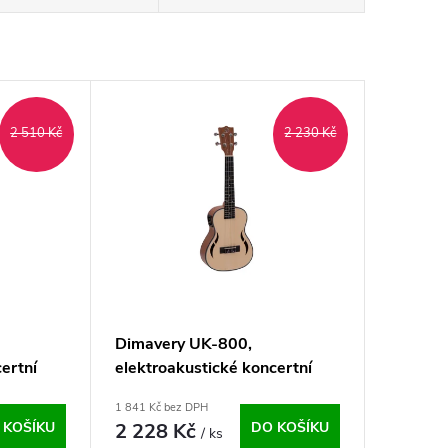
2 510 Kč
2 230 Kč
Dimavery UK-800,
ertní
elektroakustické koncertní
ukulele, vrchní deska smrk
1 841 Kč bez DPH
 KOŠÍKU
2 228 Kč
DO KOŠÍKU
/ ks