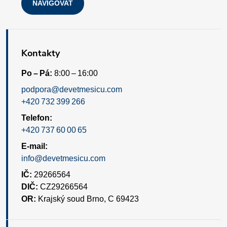
NAVIGOVAT
u
Kontakty
Po – Pá:
8:00 – 16:00
podpora@devetmesicu.com
+420 732 399 266
Telefon:
+420 737 60 00 65
E-mail:
info@devetmesicu.com
IČ:
29266564
DIČ:
CZ29266564
OR:
Krajský soud Brno, C 69423