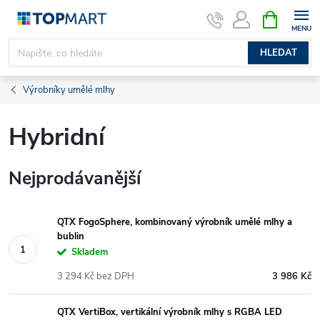
Přejít
NÁKUPNÍ
KOŠÍK
na
obsah
HLEDAT
Výrobníky umělé mlhy
Hybridní
Nejprodávanější
QTX FogoSphere, kombinovaný výrobník umělé mlhy a
bublin
Skladem
3 294 Kč bez DPH
3 986 Kč
QTX VertiBox, vertikální výrobník mlhy s RGBA LED