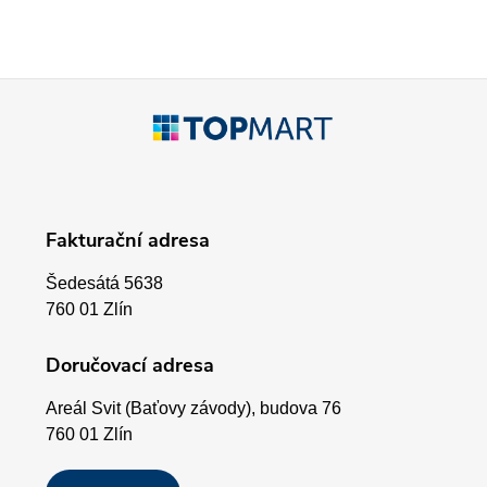
c
í
p
Z
r
á
v
p
k
Fakturační adresa
a
y
Šedesátá 5638
v
t
760 01 Zlín
ý
í
Doručovací adresa
p
Areál Svit (Baťovy závody), budova 76
i
760 01 Zlín
s