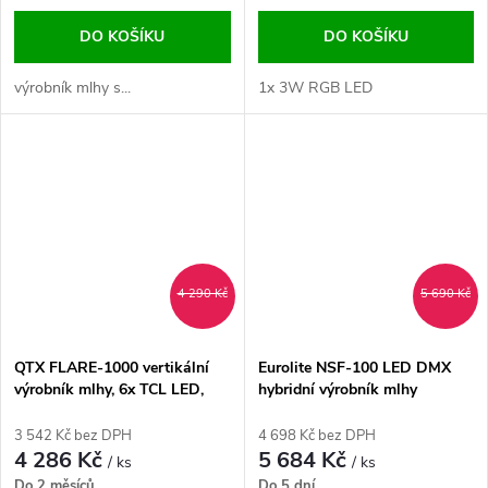
DO KOŠÍKU
DO KOŠÍKU
výrobník mlhy s...
1x 3W RGB LED
4 290 Kč
5 690 Kč
QTX FLARE-1000 vertikální
Eurolite NSF-100 LED DMX
výrobník mlhy, 6x TCL LED,
hybridní výrobník mlhy
1000W
3 542 Kč bez DPH
4 698 Kč bez DPH
4 286 Kč
5 684 Kč
/ ks
/ ks
Do 2 měsíců
Do 5 dní