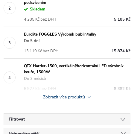
podsvícením
Skladem
4 285 Kč bez DPH
5 185 Kč
Eurolite FOGGLES Výrobník bublin/mlhy
Do 5 dní
13 119 Kč bez DPH
15 874 Kč
QTX Harrier-1500, vertikální/horizontální LED výrobník
kouře, 1500W
Do 2 měsíců
6 927 Kč bez DPH
8 382 Kč
Zobrazit více produktů
Filtrovat
Nejprodávanější