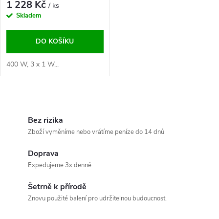
1 228 Kč
/ ks
Skladem
DO KOŠÍKU
400 W, 3 x 1 W...
O
v
Bez rizika
Zboží vyměníme nebo vrátíme peníze do 14 dnů
l
Doprava
á
Expedujeme 3x denně
d
Šetrně k přírodě
a
Znovu použité balení pro udržitelnou budoucnost.