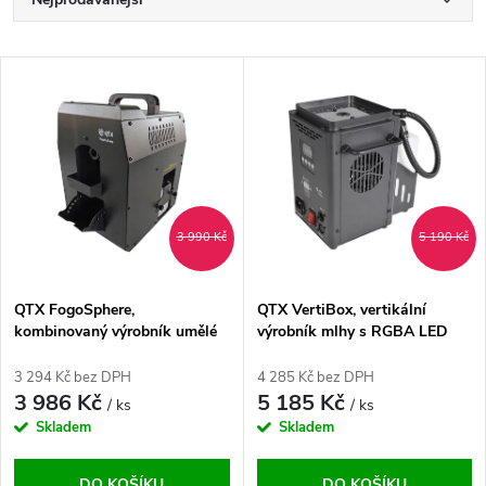
Ř
a
Nejlevnější
V
Nejdražší
z
ý
Abecedně
e
p
n
i
3 990 Kč
5 190 Kč
í
s
p
QTX FogoSphere,
QTX VertiBox, vertikální
kombinovaný výrobník umělé
výrobník mlhy s RGBA LED
p
mlhy a bublin
podsvícením
r
3 294 Kč bez DPH
4 285 Kč bez DPH
r
3 986 Kč
5 185 Kč
/ ks
/ ks
o
Skladem
Skladem
o
DO KOŠÍKU
DO KOŠÍKU