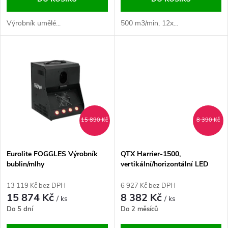
d
d
u
Výrobník umělé...
500 m3/min, 12x...
u
k
k
t
t
ů
ů
15 890 Kč
8 390 Kč
Eurolite FOGGLES Výrobník
QTX Harrier-1500,
bublin/mlhy
vertikální/horizontální LED
výrobník kouře, 1500W
13 119 Kč bez DPH
6 927 Kč bez DPH
15 874 Kč
8 382 Kč
/ ks
/ ks
Do 5 dní
Do 2 měsíců