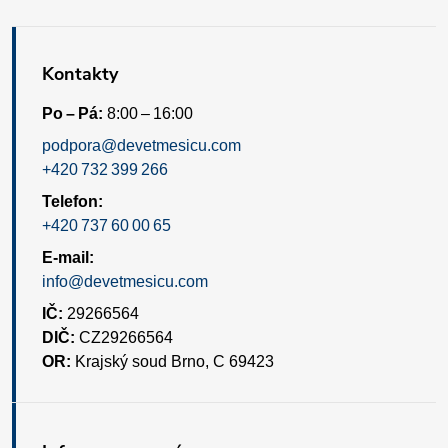
u
Kontakty
Po – Pá:
8:00 – 16:00
podpora@devetmesicu.com
+420 732 399 266
Telefon:
+420 737 60 00 65
E-mail:
info@devetmesicu.com
IČ:
29266564
DIČ:
CZ29266564
OR:
Krajský soud Brno, C 69423