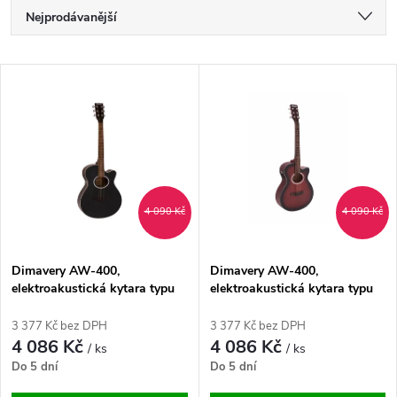
Ř
Nejprodávanější
a
Nejlevnější
V
Nejdražší
z
ý
Abecedně
e
p
n
i
4 090 Kč
4 090 Kč
í
s
p
Dimavery AW-400,
Dimavery AW-400,
elektroakustická kytara typu
elektroakustická kytara typu
p
Folk, černá
Folk, redburst
r
3 377 Kč bez DPH
3 377 Kč bez DPH
r
4 086 Kč
4 086 Kč
/ ks
/ ks
o
Do 5 dní
Do 5 dní
o