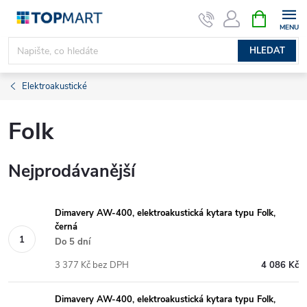
Přejít
NÁKUPNÍ
KOŠÍK
na
obsah
HLEDAT
Elektroakustické
Folk
Nejprodávanější
Dimavery AW-400, elektroakustická kytara typu Folk,
černá
Do 5 dní
3 377 Kč bez DPH
4 086 Kč
Dimavery AW-400, elektroakustická kytara typu Folk,