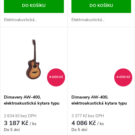
d
DO KOŠÍKU
DO KOŠÍKU
d
u
Elektroakustická...
Elektroakustická...
u
k
k
t
t
ů
ů
4 090 Kč
4 090 Kč
Dimavery AW-400,
Dimavery AW-400,
elektroakustická kytara typu
elektroakustická kytara typu
Folk, sunburst
Folk, přírodní
2 634 Kč bez DPH
3 377 Kč bez DPH
3 187 Kč
4 086 Kč
/ ks
/ ks
Do 5 dní
Do 5 dní