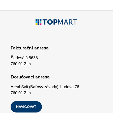
í
p
Z
r
á
v
p
k
Fakturační adresa
a
y
Šedesátá 5638
v
t
760 01 Zlín
ý
í
Doručovací adresa
p
Areál Svit (Baťovy závody), budova 76
i
760 01 Zlín
s
NAVIGOVAT