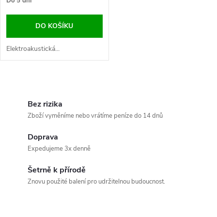
Do 5 dní
DO KOŠÍKU
Elektroakustická...
O
v
Bez rizika
Zboží vyměníme nebo vrátíme peníze do 14 dnů
l
Doprava
á
Expedujeme 3x denně
d
Šetrně k přírodě
a
Znovu použité balení pro udržitelnou budoucnost.
c