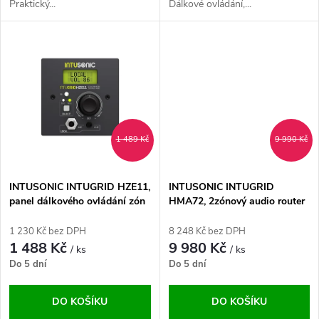
u
Praktický...
Dálkové ovládání,...
u
k
k
t
t
ů
ů
1 489 Kč
9 990 Kč
INTUSONIC INTUGRID HZE11,
INTUSONIC INTUGRID
panel dálkového ovládání zón
HMA72, 2zónový audio router
1 230 Kč bez DPH
8 248 Kč bez DPH
1 488 Kč
9 980 Kč
/ ks
/ ks
Do 5 dní
Do 5 dní
DO KOŠÍKU
DO KOŠÍKU