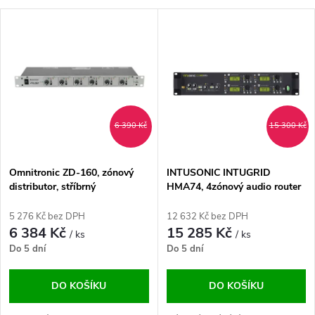
a
V
Nejdražší
z
ý
Abecedně
e
p
n
i
6 390 Kč
15 300 Kč
í
s
p
Omnitronic ZD-160, zónový
INTUSONIC INTUGRID
distributor, stříbrný
HMA74, 4zónový audio router
p
r
5 276 Kč bez DPH
12 632 Kč bez DPH
r
6 384 Kč
15 285 Kč
/ ks
/ ks
o
Do 5 dní
Do 5 dní
o
d
DO KOŠÍKU
DO KOŠÍKU
d