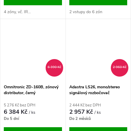
4 zóny, vč. IR...
2 vstupy do 6 zón
6 390 Kč
2 960 Kč
Omnitronic ZD-160B, zónový
Adastra LS26, mono/stereo
distributor, černý
signálový rozbočovač
5 276 Kč bez DPH
2 444 Kč bez DPH
6 384 Kč
2 957 Kč
/ ks
/ ks
Do 5 dní
Do 2 měsíců