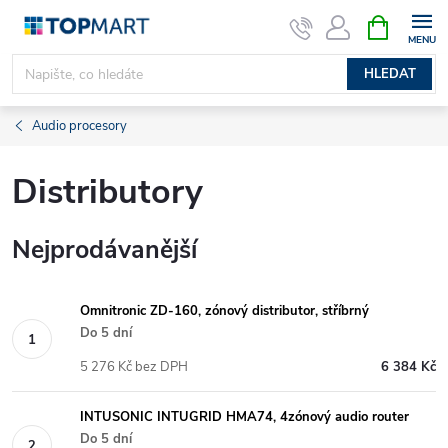
Přejít
NÁKUPNÍ
KOŠÍK
na
obsah
HLEDAT
Audio procesory
Distributory
Nejprodávanější
Omnitronic ZD-160, zónový distributor, stříbrný
Do 5 dní
5 276 Kč bez DPH
6 384 Kč
INTUSONIC INTUGRID HMA74, 4zónový audio router
Do 5 dní