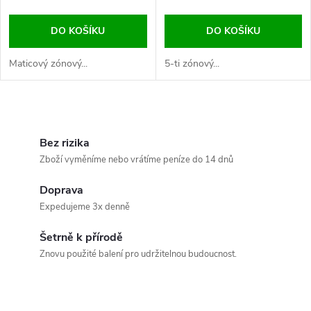
DO KOŠÍKU
DO KOŠÍKU
Maticový zónový...
5-ti zónový...
O
v
Bez rizika
Zboží vyměníme nebo vrátíme peníze do 14 dnů
l
Doprava
á
Expedujeme 3x denně
d
Šetrně k přírodě
a
Znovu použité balení pro udržitelnou budoucnost.
c