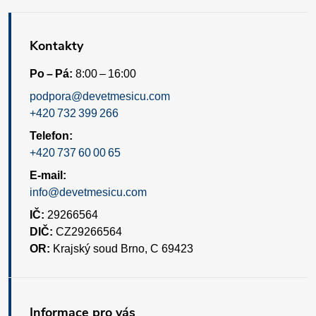
Kontakty
Po – Pá:
8:00 – 16:00
podpora@devetmesicu.com
+420 732 399 266
Telefon:
+420 737 60 00 65
E-mail:
info@devetmesicu.com
IČ:
29266564
DIČ:
CZ29266564
OR:
Krajský soud Brno, C 69423
Informace pro vás