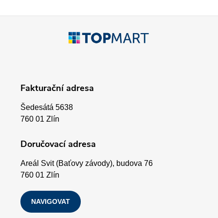
í
p
Z
r
á
v
p
k
Fakturační adresa
a
y
Šedesátá 5638
v
t
760 01 Zlín
ý
í
Doručovací adresa
p
Areál Svit (Baťovy závody), budova 76
i
760 01 Zlín
s
NAVIGOVAT
u