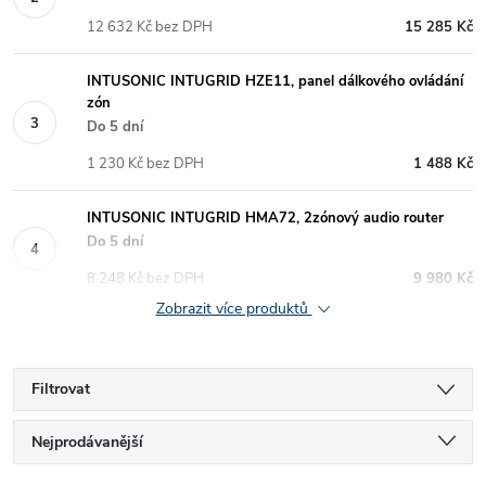
12 632 Kč bez DPH
15 285 Kč
INTUSONIC INTUGRID HZE11, panel dálkového ovládání
zón
Do 5 dní
1 230 Kč bez DPH
1 488 Kč
INTUSONIC INTUGRID HMA72, 2zónový audio router
Do 5 dní
8 248 Kč bez DPH
9 980 Kč
Zobrazit více produktů
Filtrovat
Ř
Nejprodávanější
Nejlevnější