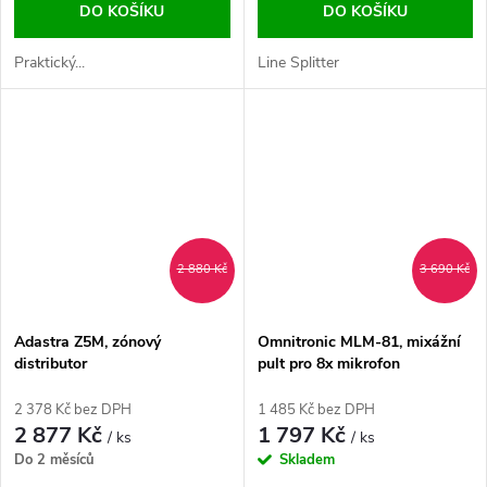
DO KOŠÍKU
DO KOŠÍKU
Praktický...
Line Splitter
2 880 Kč
3 690 Kč
Adastra Z5M, zónový
Omnitronic MLM-81, mixážní
distributor
pult pro 8x mikrofon
2 378 Kč bez DPH
1 485 Kč bez DPH
2 877 Kč
1 797 Kč
/ ks
/ ks
Do 2 měsíců
Skladem