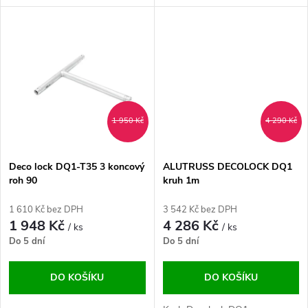
u
k
k
t
t
ů
ů
1 950 Kč
4 290 Kč
Deco lock DQ1-T35 3 koncový
ALUTRUSS DECOLOCK DQ1
roh 90
kruh 1m
1 610 Kč bez DPH
3 542 Kč bez DPH
1 948 Kč
4 286 Kč
/ ks
/ ks
Do 5 dní
Do 5 dní
DO KOŠÍKU
DO KOŠÍKU