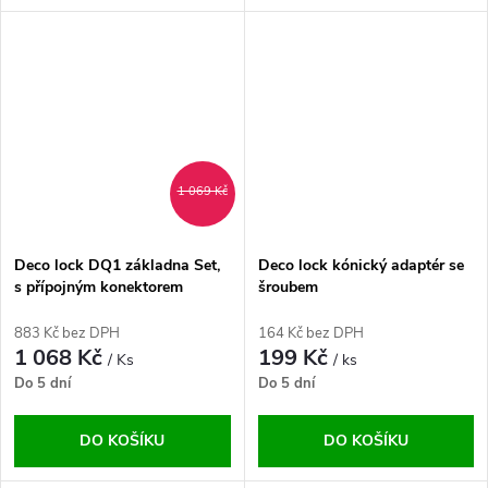
1 069 Kč
Deco lock DQ1 základna Set,
Deco lock kónický adaptér se
s přípojným konektorem
šroubem
883 Kč bez DPH
164 Kč bez DPH
1 068 Kč
199 Kč
/ Ks
/ ks
Do 5 dní
Do 5 dní
DO KOŠÍKU
DO KOŠÍKU