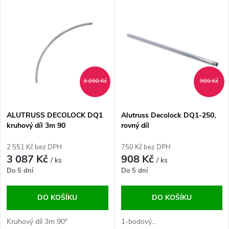
V
Nejdražší
z
ý
Abecedně
e
p
n
i
3 090 Kč
909 Kč
í
s
p
ALUTRUSS DECOLOCK DQ1
Alutruss Decolock DQ1-250,
kruhový díl 3m 90
rovný díl
p
r
2 551 Kč bez DPH
750 Kč bez DPH
r
3 087 Kč
908 Kč
/ ks
/ ks
o
Do 5 dní
Do 5 dní
o
d
DO KOŠÍKU
DO KOŠÍKU
d
u
Kruhový díl 3m 90°
1-bodový...