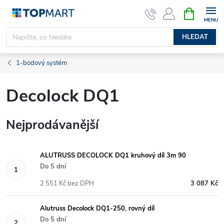
Přejít
NÁKUPNÍ
KOŠÍK
na
obsah
HLEDAT
1-bodový systém
Decolock DQ1
Nejprodávanější
ALUTRUSS DECOLOCK DQ1 kruhový díl 3m 90
Do 5 dní
2 551 Kč bez DPH
3 087 Kč
Alutruss Decolock DQ1-250, rovný díl
Do 5 dní