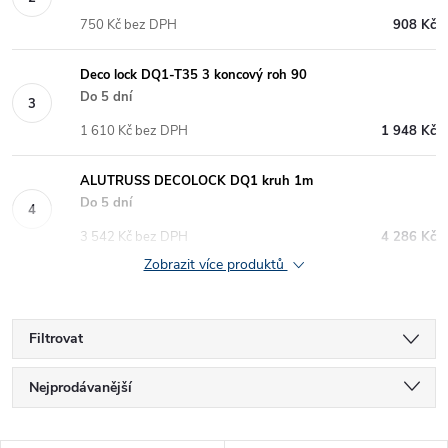
750 Kč bez DPH
908 Kč
Deco lock DQ1-T35 3 koncový roh 90
Do 5 dní
1 610 Kč bez DPH
1 948 Kč
ALUTRUSS DECOLOCK DQ1 kruh 1m
Do 5 dní
3 542 Kč bez DPH
4 286 Kč
Zobrazit více produktů
Filtrovat
Ř
Nejprodávanější
a
Nejlevnější