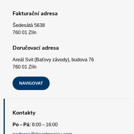
p
k
Fakturační adresa
a
y
Šedesátá 5638
v
t
760 01 Zlín
ý
í
Doručovací adresa
p
Areál Svit (Baťovy závody), budova 76
i
760 01 Zlín
s
NAVIGOVAT
u
Kontakty
Po – Pá:
8:00 – 16:00