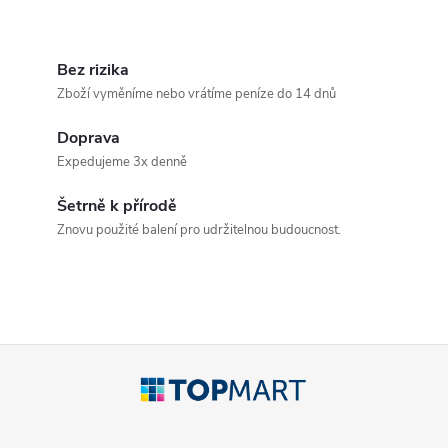
O
v
Bez rizika
Zboží vyměníme nebo vrátíme peníze do 14 dnů
l
Doprava
á
Expedujeme 3x denně
d
Šetrně k přírodě
a
Znovu použité balení pro udržitelnou budoucnost.
c
í
p
Z
r
á
v