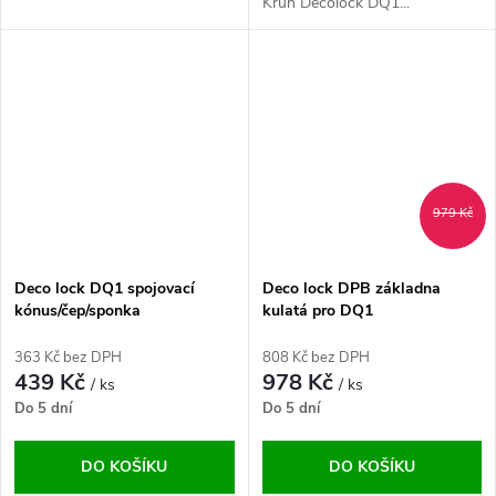
Kruh Decolock DQ1...
979 Kč
Deco lock DQ1 spojovací
Deco lock DPB základna
kónus/čep/sponka
kulatá pro DQ1
363 Kč bez DPH
808 Kč bez DPH
439 Kč
978 Kč
/ ks
/ ks
Do 5 dní
Do 5 dní
DO KOŠÍKU
DO KOŠÍKU