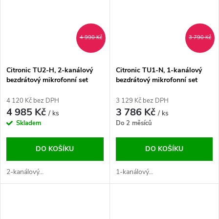
4 990 Kč
3 790 Kč
Citronic TU2-H, 2-kanálový
Citronic TU1-N, 1-kanálový
bezdrátový mikrofonní set
bezdrátový mikrofonní set
823-832/863-865 MHz
823-832/863-865 MHz
4 120 Kč bez DPH
3 129 Kč bez DPH
4 985 Kč
3 786 Kč
/ ks
/ ks
Skladem
Do 2 měsíců
DO KOŠÍKU
DO KOŠÍKU
2-kanálový...
1-kanálový...