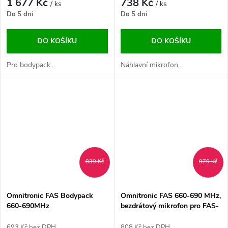
1 677 Kč
738 Kč
/ ks
/ ks
Do 5 dní
Do 5 dní
DO KOŠÍKU
DO KOŠÍKU
Pro bodypack...
Náhlavní mikrofon...
839 Kč
979 Kč
Omnitronic FAS Bodypack
Omnitronic FAS 660-690 MHz,
660-690MHz
bezdrátový mikrofon pro FAS-
TWO přijímač
693 Kč bez DPH
808 Kč bez DPH