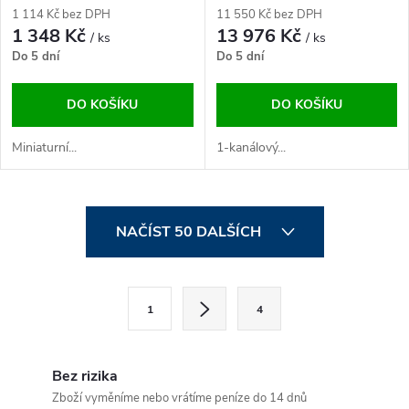
mikrofonní set 823-832 MHz /
1 114 Kč bez DPH
11 550 Kč bez DPH
863-865 MHz
1 348 Kč
13 976 Kč
/ ks
/ ks
Do 5 dní
Do 5 dní
DO KOŠÍKU
DO KOŠÍKU
Miniaturní...
1-kanálový...
O
NAČÍST 50 DALŠÍCH
v
l
S
1
4
t
á
r
d
á
Bez rizika
a
n
Zboží vyměníme nebo vrátíme peníze do 14 dnů