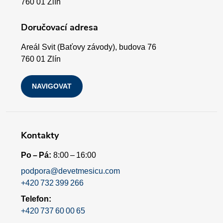
t
760 01 Zlín
s
í
Doručovací adresa
u
Areál Svit (Baťovy závody), budova 76
760 01 Zlín
NAVIGOVAT
Kontakty
Po – Pá:
8:00 – 16:00
podpora@devetmesicu.com
+420 732 399 266
Telefon:
+420 737 60 00 65