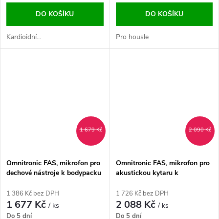
DO KOŠÍKU
DO KOŠÍKU
Kardioidní...
Pro housle
1 679 Kč
2 090 Kč
Omnitronic FAS, mikrofon pro
Omnitronic FAS, mikrofon pro
dechové nástroje k bodypacku
akustickou kytaru k
bodypacku
1 386 Kč bez DPH
1 726 Kč bez DPH
1 677 Kč
2 088 Kč
/ ks
/ ks
Do 5 dní
Do 5 dní