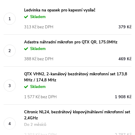
Ledvinka na opasek pro kapesní vysílač
Skladem
313 Kč bez DPH
379 Kč
Adastra náhradní mikrofon pro QTX QR, 175.0MHz
Skladem
388 Kč bez DPH
469 Kč
QTX VHN2, 2-kanálový bezdrátový mikrofonní set 173,8
MHz / 174,8 MHz
Skladem
1 577 Kč bez DPH
1 908 Kč
Citronic NL24, bezdrátový klopový/náhlavní mikrofonní set
2,4GHz
Do 2 měsíců