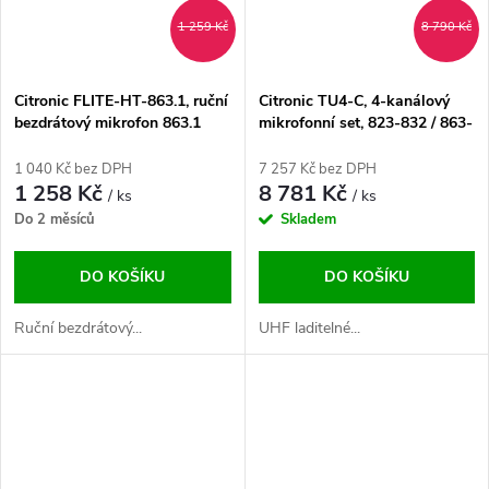
1 259 Kč
8 790 Kč
Citronic FLITE-HT-863.1, ruční
Citronic TU4-C, 4-kanálový
bezdrátový mikrofon 863.1
mikrofonní set, 823-832 / 863-
MHz
865 MHz
1 040 Kč bez DPH
7 257 Kč bez DPH
1 258 Kč
8 781 Kč
/ ks
/ ks
Do 2 měsíců
Skladem
DO KOŠÍKU
DO KOŠÍKU
Ruční bezdrátový...
UHF laditelné...