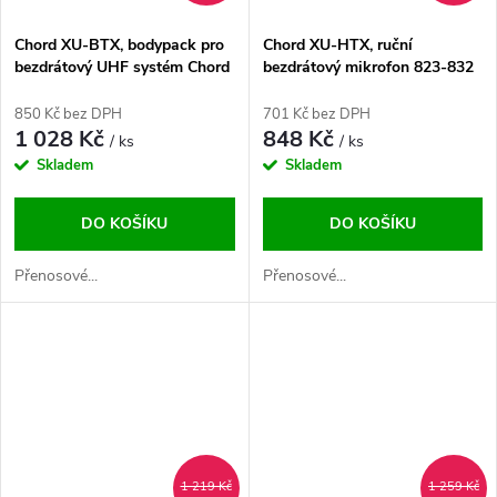
Chord XU-BTX, bodypack pro
Chord XU-HTX, ruční
bezdrátový UHF systém Chord
bezdrátový mikrofon 823-832
XU
MHz/863-865 MHz
850 Kč bez DPH
701 Kč bez DPH
1 028 Kč
848 Kč
/ ks
/ ks
Skladem
Skladem
DO KOŠÍKU
DO KOŠÍKU
Přenosové...
Přenosové...
1 219 Kč
1 259 Kč