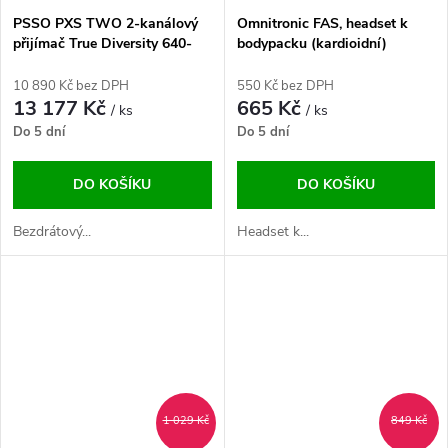
PSSO PXS TWO 2-kanálový
Omnitronic FAS, headset k
přijímač True Diversity 640-
bodypacku (kardioidní)
690 MHz
10 890 Kč bez DPH
550 Kč bez DPH
13 177 Kč
665 Kč
/ ks
/ ks
Do 5 dní
Do 5 dní
DO KOŠÍKU
DO KOŠÍKU
Bezdrátový...
Headset k...
1 029 Kč
849 Kč