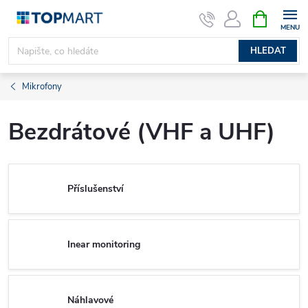
Přejít
NÁKUPNÍ
KOŠÍK
na
obsah
HLEDAT
Mikrofony
Bezdrátové (VHF a UHF)
Příslušenství
Inear monitoring
Náhlavové