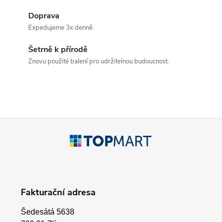
k
c
Doprava
o
Expedujeme 3x denně
í
v
á
Šetrně k přírodě
p
Znovu použité balení pro udržitelnou budoucnost.
n
r
í
v
k
Z
y
á
v
p
ý
Fakturační adresa
p
a
i
Šedesátá 5638