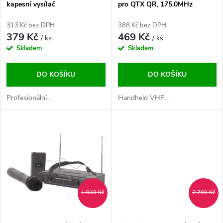
p
kapesní vysílač
pro QTX QR, 175.0MHz
p
r
313 Kč bez DPH
388 Kč bez DPH
r
379 Kč
469 Kč
/ ks
/ ks
o
Skladem
Skladem
o
d
DO KOŠÍKU
DO KOŠÍKU
d
u
Profesionální...
Handheld VHF...
u
k
k
t
t
ů
ů
1 910 Kč
2 790 Kč