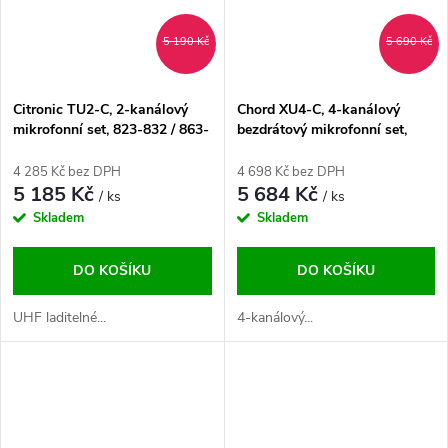
5 190 Kč
5 690 Kč
Citronic TU2-C, 2-kanálový
Chord XU4-C, 4-kanálový
mikrofonní set, 823-832 / 863-
bezdrátový mikrofonní set,
865 MHz
823-832 / 863-865 MHz
4 285 Kč bez DPH
4 698 Kč bez DPH
5 185 Kč
5 684 Kč
/ ks
/ ks
Skladem
Skladem
DO KOŠÍKU
DO KOŠÍKU
UHF laditelné...
4-kanálový...