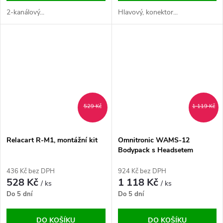
2-kanálový...
Hlavový, konektor...
529 Kč
1 119 Kč
Relacart R-M1, montážní kit
Omnitronic WAMS-12
Bodypack s Headsetem
865MHz
436 Kč bez DPH
924 Kč bez DPH
528 Kč
1 118 Kč
/ ks
/ ks
Do 5 dní
Do 5 dní
DO KOŠÍKU
DO KOŠÍKU