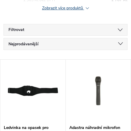
2 303 Kč bez DPH
2 787 Kč
Zobrazit více produktů
Filtrovat
Ř
Nejprodávanější
a
Nejlevnější
V
Nejdražší
z
ý
Abecedně
e
p
n
i
í
s
Ledvinka na opasek pro
Adastra náhradní mikrofon