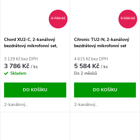
3 790 Kč
5 590 Kč
Chord XU2-C, 2-kanálový
Citronic TU2-N, 2-kanálový
bezdrátový mikrofonní set,
bezdrátový mikrofonní set
823-832 / 863-865 MHz
823-832/863-865 MHz
3 129 Kč bez DPH
4 615 Kč bez DPH
3 786 Kč
5 584 Kč
/ ks
/ ks
Skladem
Do 2 měsíců
DO KOŠÍKU
DO KOŠÍKU
2-kanálový...
2-kanálový...