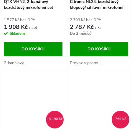
QTX VHN2, 2-kanálový
Citronic NL24, bezdrátový
bezdrátový mikrofonní set
klopový/náhlavní mikrofonní
173,8 MHz / 174,8 MHz
set 2,4GHz
1 577 Kč bez DPH
2 303 Kč bez DPH
1 908 Kč
2 787 Kč
/ set
/ ks
Skladem
Do 2 měsíců
DO KOŠÍKU
DO KOŠÍKU
2-kanálový...
Provoz v pásmu...
13 190 Kč
769 Kč