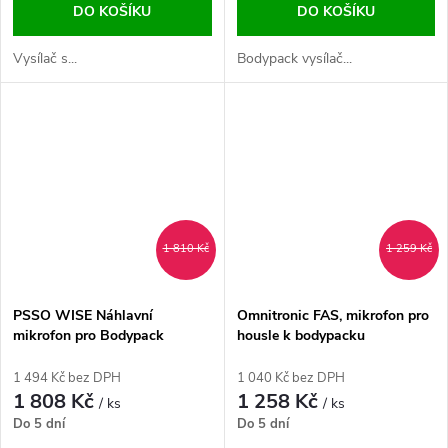
DO KOŠÍKU
DO KOŠÍKU
Vysílač s...
Bodypack vysílač...
1 810 Kč
1 259 Kč
PSSO WISE Náhlavní
Omnitronic FAS, mikrofon pro
mikrofon pro Bodypack
housle k bodypacku
(cardioid)
1 494 Kč bez DPH
1 040 Kč bez DPH
1 808 Kč
1 258 Kč
/ ks
/ ks
Do 5 dní
Do 5 dní