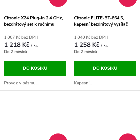
Citronic X24 Plug-in 2,4 GHz,
Citronic FLITE-BT-864.5,
bezdrátový set k ručnímu
kapesní bezdrátový vysílač
mikrofonu
(bodypack) 864.5 MHz
1 007 Kč bez DPH
1 040 Kč bez DPH
1 218 Kč
1 258 Kč
/ ks
/ ks
Do 2 měsíců
Do 2 měsíců
DO KOŠÍKU
DO KOŠÍKU
Provoz v pásmu...
Kapesní...