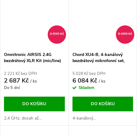
2 690 Kč
6 090 Kč
Omnitronic AIRSIS 2.4G
Chord XU4-B, 4-kanálový
bezdrátový XLR Kit (mic/line)
bezdrátový mikrofonní set,
823-832 / 863-865 MHz
2 221 Kč bez DPH
5 028 Kč bez DPH
2 687 Kč
6 084 Kč
/ ks
/ ks
Do 5 dní
Skladem
DO KOŠÍKU
DO KOŠÍKU
2,4 GHz, dosah až...
4-kanálový...