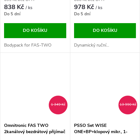
838 Kč
978 Kč
/ ks
/ ks
Do 5 dní
Do 5 dní
DO KOŠÍKU
DO KOŠÍKU
Bodypack for FAS-TWO
Dynamický ruční...
1 349 Kč
13 990 Kč
Omnitronic FAS TWO
PSSO Set WISE
2kanálový bezdrátový přijímač
ONE+BP+klopový mikr., 1-
660-690 MHz
kanálový bezdrátový