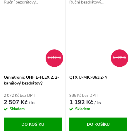
Ruční bezdrátový...
Ruční bezdrátový...
2 510 Kč
1 490 Kč
Omnitronic UHF E-FLEX 2, 2-
QTX U-MIC-863.2-N
kanálový bezdrátový
mikrofonní set 823-832/863-
865 MHz
2 072 Kč bez DPH
985 Kč bez DPH
2 507 Kč
1 192 Kč
/ ks
/ ks
Skladem
Skladem
DO KOŠÍKU
DO KOŠÍKU