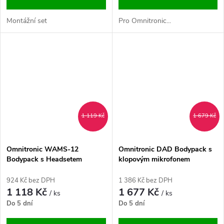
Montážní set
Pro Omnitronic...
1 119 Kč
1 679 Kč
Omnitronic WAMS-12
Omnitronic DAD Bodypack s
Bodypack s Headsetem
klopovým mikrofonem
863MHz
924 Kč bez DPH
1 386 Kč bez DPH
1 118 Kč
1 677 Kč
/ ks
/ ks
Do 5 dní
Do 5 dní