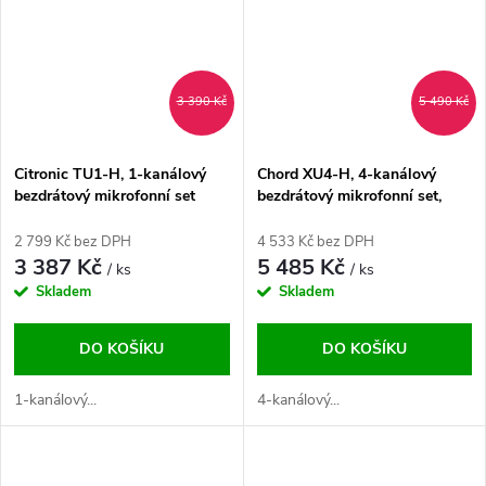
3 390 Kč
5 490 Kč
Citronic TU1-H, 1-kanálový
Chord XU4-H, 4-kanálový
bezdrátový mikrofonní set
bezdrátový mikrofonní set,
823-832/863-865 MHz
823-832 / 863-865 MHz
2 799 Kč bez DPH
4 533 Kč bez DPH
3 387 Kč
5 485 Kč
/ ks
/ ks
Skladem
Skladem
DO KOŠÍKU
DO KOŠÍKU
1-kanálový...
4-kanálový...