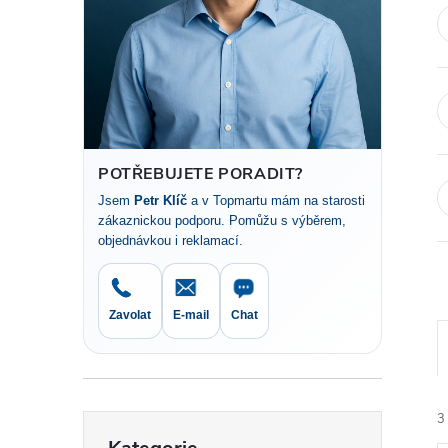
t
r
a
n
POTŘEBUJETE PORADIT?
Jsem
Petr Klíč
a v Topmartu mám na starosti
n
zákaznickou podporu. Pomůžu s výběrem,
objednávkou i reklamací.
í
p
Zavolat
E-mail
Chat
a
n
3
Přeskočit