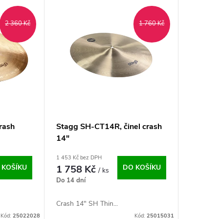
2 360 Kč
1 760 Kč
rash
Stagg SH-CT14R, činel crash
14"
1 453 Kč bez DPH
 KOŠÍKU
1 758 Kč
DO KOŠÍKU
/ ks
Do 14 dní
Crash 14" SH Thin...
Kód:
25022028
Kód:
25015031