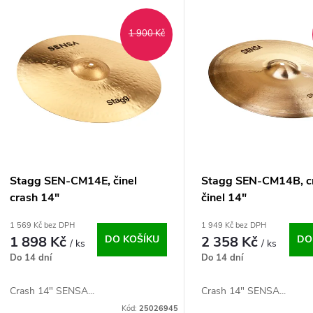
V
e
1 900 Kč
ý
n
p
p
s
r
p
Stagg SEN-CM14E, činel
Stagg SEN-CM14B, c
o
crash 14"
činel 14"
r
1 569 Kč bez DPH
1 949 Kč bez DPH
d
1 898 Kč
DO KOŠÍKU
2 358 Kč
DO
/ ks
/ ks
o
Do 14 dní
Do 14 dní
u
d
Crash 14" SENSA...
Crash 14" SENSA...
k
Kód:
25026945