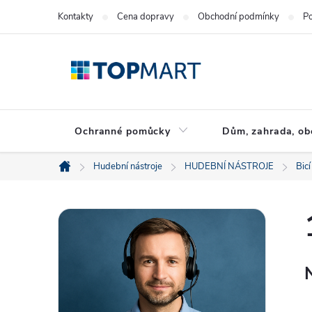
Přejít
Kontakty
Cena dopravy
Obchodní podmínky
Po
na
obsah
Ochranné pomůcky
Dům, zahrada, ob
Hudební nástroje
HUDEBNÍ NÁSTROJE
Bicí
Domů
P
o
s