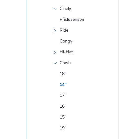
Činely
Příslušenství
Ride
Gongy
Hi-Hat
Crash
18"
i
14"
17"
16"
15"
19"