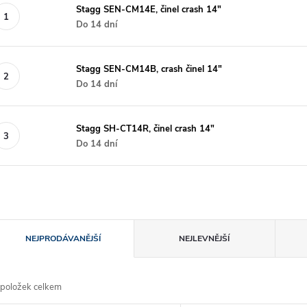
Stagg SEN-CM14E, činel crash 14"
Do 14 dní
Stagg SEN-CM14B, crash činel 14"
Do 14 dní
Stagg SH-CT14R, činel crash 14"
Do 14 dní
Ř
NEJPRODÁVANĚJŠÍ
NEJLEVNĚJŠÍ
a
položek celkem
z