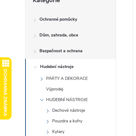
Kategorie
kategorie
e
l
Ochranné pomůcky
Dům, zahrada, obce
í
i
Bezpečnost a ochrana
Hudební nástroje
PÁRTY A DEKORACE
Výprodej
HUDEBNÍ NÁSTROJE
Dechové nástroje
Pouzdra a kufry
Kytary