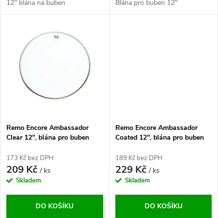
u
12" blána na buben
Blána pro buben 12"
u
k
k
t
t
ů
ů
Remo Encore Ambassador
Remo Encore Ambassador
Clear 12", blána pro buben
Coated 12", blána pro buben
173 Kč bez DPH
189 Kč bez DPH
209 Kč
229 Kč
/ ks
/ ks
Skladem
Skladem
DO KOŠÍKU
DO KOŠÍKU