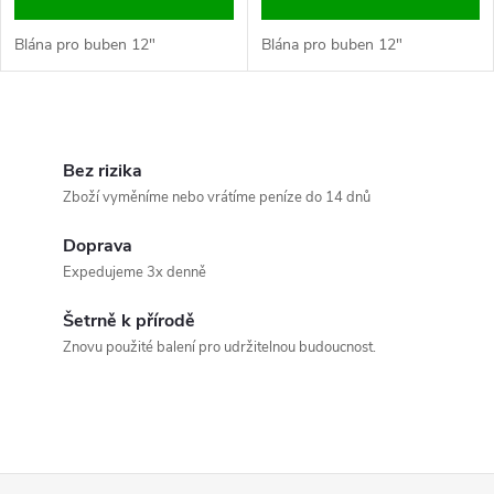
Blána pro buben 12"
Blána pro buben 12"
O
v
Bez rizika
Zboží vyměníme nebo vrátíme peníze do 14 dnů
l
Doprava
á
Expedujeme 3x denně
d
Šetrně k přírodě
a
Znovu použité balení pro udržitelnou budoucnost.
c
í
p