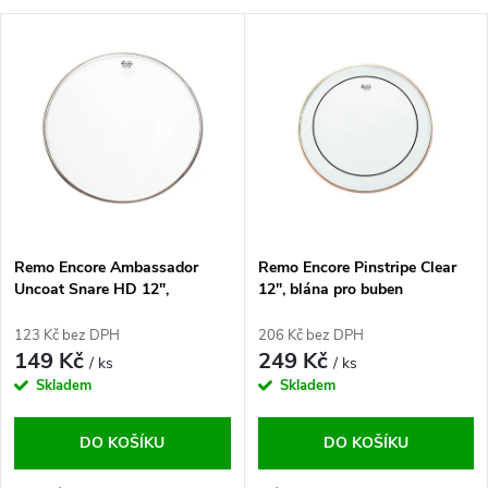
a
V
Nejdražší
z
ý
Abecedně
e
p
n
i
í
s
p
Remo Encore Ambassador
Remo Encore Pinstripe Clear
Uncoat Snare HD 12",
12", blána pro buben
p
rezonanční blána
r
123 Kč bez DPH
206 Kč bez DPH
r
149 Kč
249 Kč
/ ks
/ ks
o
Skladem
Skladem
o
d
DO KOŠÍKU
DO KOŠÍKU
d