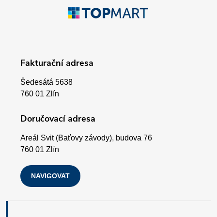
Z
r
á
v
p
k
Fakturační adresa
a
y
Šedesátá 5638
v
t
760 01 Zlín
ý
í
Doručovací adresa
p
Areál Svit (Baťovy závody), budova 76
i
760 01 Zlín
s
NAVIGOVAT
u