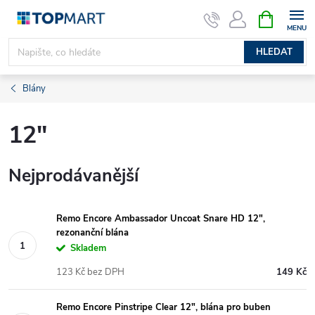
Přejít
NÁKUPNÍ
KOŠÍK
na
obsah
HLEDAT
Blány
12"
Nejprodávanější
Remo Encore Ambassador Uncoat Snare HD 12",
rezonanční blána
Skladem
123 Kč bez DPH
149 Kč
Remo Encore Pinstripe Clear 12", blána pro buben