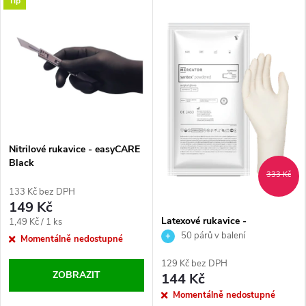
Tip
Nitrilové rukavice - easyCARE
Black
333 Kč
133 Kč bez DPH
149 Kč
Latexové rukavice -
Měrná
1,49 Kč / 1 ks
MERCATOR santex powdered
50 párů v balení
cena:
Momentálně nedostupné
129 Kč bez DPH
ZOBRAZIT
144 Kč
Momentálně nedostupné