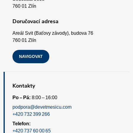
t
760 01 Zlín
í
Doručovací adresa
Areál Svit (Baťovy závody), budova 76
760 01 Zlín
NAVIGOVAT
Kontakty
Po – Pá:
8:00 – 16:00
podpora@devetmesicu.com
+420 732 399 266
Telefon:
+420 737 60 00 65