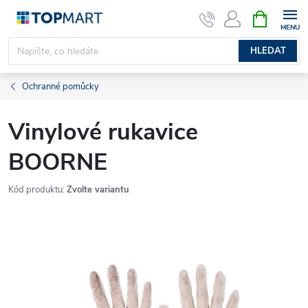
Přejít
NÁKUPNÍ
KOŠÍK
na
obsah
HLEDAT
Ochranné pomůcky
Vinylové rukavice
BOORNE
Kód produktu:
Zvolte variantu