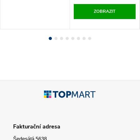
ZOBRAZIT
Z
á
p
Fakturační adresa
a
Šedesátá 5638