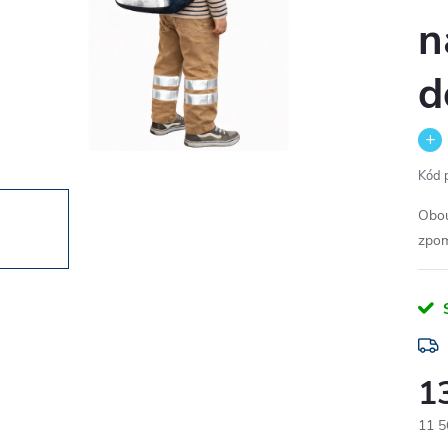
n
d
Kód 
Obou
zpom
1
11 5
Měr