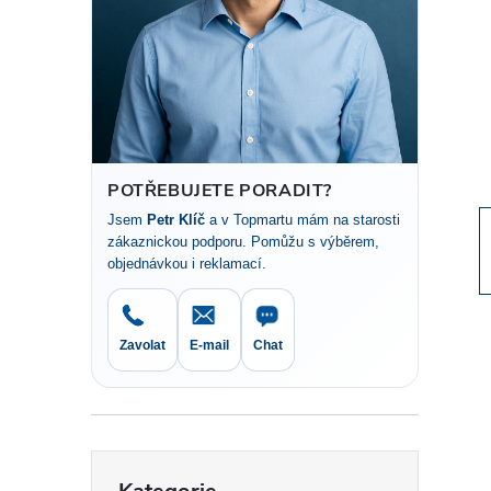
t
r
a
n
POTŘEBUJETE PORADIT?
Jsem
Petr Klíč
a v Topmartu mám na starosti
n
zákaznickou podporu. Pomůžu s výběrem,
objednávkou i reklamací.
í
p
Zavolat
E-mail
Chat
a
n
Přeskočit