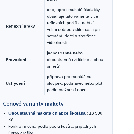
ano, oproti maketě školačky
obsahuje tato varianta více
reflexních prvků a nabízí
Reflexní prvky
velmi dobrou viditelnost i při
setmění, dešti a zhoršené
viditelnosti
jednostranné nebo
Provedení
oboustranné (viditelné z obou
směrů)
příprava pro montáž na
Uchycení
sloupek, podstavec nebo plot
podle možností obce
Cenové varianty makety
Oboustranná maketa chlapce školáka
: 13 990
Kč
konkrétní cena podle počtu kusů a případných
úprav grafiky.