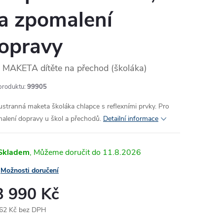
a zpomalení
opravy
MAKETA dítěte na přechod (školáka)
produktu:
99905
stranná maketa školáka chlapce s reflexními prvky. Pro
alení dopravy u škol a přechodů.
Detailní informace
Skladem
11.8.2026
Možnosti doručení
3 990 Kč
62 Kč bez DPH
ná