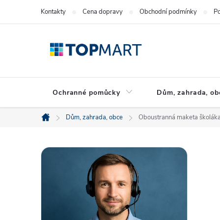
Přejít
Kontakty
Cena dopravy
Obchodní podmínky
Po
na
obsah
Ochranné pomůcky
Dům, zahrada, ob
Dům, zahrada, obce
Oboustranná maketa školáka 
Domů
P
o
s