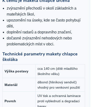
K čemu je maketa chlapce určená
zvýraznění přechodů v okolí základních a
mateřských škol,
upozornění na úseky, kde se často pohybují
děti,
doplnění radarů a dopravního značení,
dočasné zvýraznění nehodových nebo
problematických míst v obci.
Technické parametry makety chlapce
školáka
cca 140 cm (dítě mladšího
Výška postavy
školního věku)
dibond (hliníkový sendvič)
Materiál
vhodný pro venkovní použití
UV tisk a ochranná laminace
Povrch
proti vyblednutí a degradaci
barev