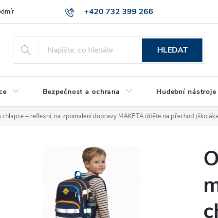
+420 732 399 266
dmínky ochrany osobních údajů
Reklamace zboží
HLEDAT
ce
Bezpečnost a ochrana
Hudební nástroje
chlapce – reflexní, na zpomalení dopravy
MAKETA dítěte na přechod (školáka
O
m
c