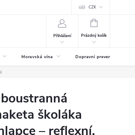
CZK
NÁKUPNÍ
KOŠÍK
Prázdný košík
Přihlášení
Moravská vína
Dopravní prevence
Zd
)
boustranná
aketa školáka
hlapce – reflexní,