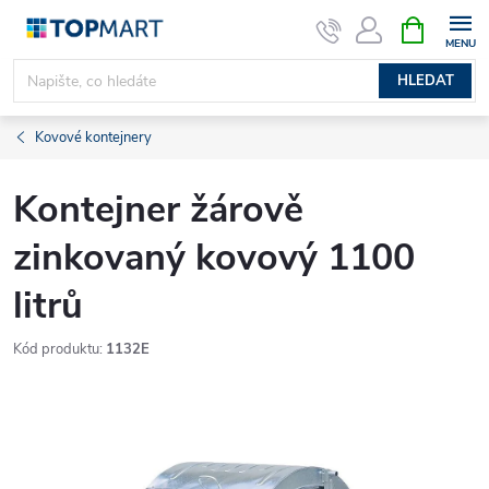
Přejít
NÁKUPNÍ
KOŠÍK
na
obsah
HLEDAT
Kovové kontejnery
Kontejner žárově
zinkovaný kovový 1100
litrů
Kód produktu:
1132E