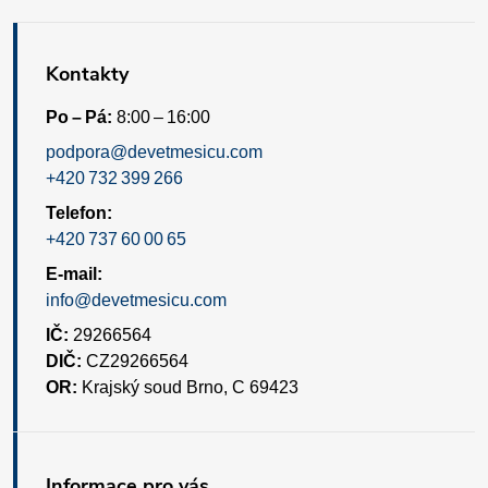
Kontakty
Po – Pá:
8:00 – 16:00
podpora@devetmesicu.com
+420 732 399 266
Telefon:
+420 737 60 00 65
E-mail:
info@devetmesicu.com
IČ:
29266564
DIČ:
CZ29266564
OR:
Krajský soud Brno, C 69423
Informace pro vás