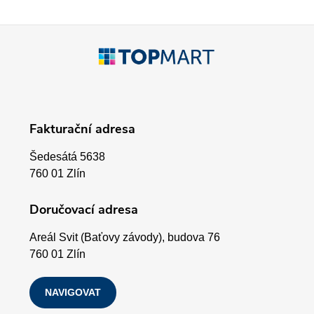
Z
á
p
Fakturační adresa
a
Šedesátá 5638
t
760 01 Zlín
í
Doručovací adresa
Areál Svit (Baťovy závody), budova 76
760 01 Zlín
NAVIGOVAT