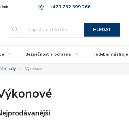
+420 732 399 266
dmínky ochrany osobních údajů
Reklamace zboží
HLEDAT
ce
Bezpečnost a ochrana
Hudební nástroje
ážní pulty
Výkonové
Výkonové
Nejprodávanější