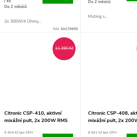
o
/ ks
Do 2 měsíců
u
Do 2 měsíců
d
Muting s...
k
2x 300W/4 Ohmy,...
u
Kód:
SA170600
t
k
11 390 Kč
ů
t
ů
Citronic CSP-410, aktivní
Citronic CSP-408, akt
mixážní pult, 2x 200W RMS
mixážní pult, 2x 20
9 404 Kč bez DPH
8 661 Kč bez DPH