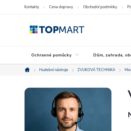
Přejít
Kontakty
Cena dopravy
Obchodní podmínky
Po
na
obsah
Ochranné pomůcky
Dům, zahrada, ob
Hudební nástroje
ZVUKOVÁ TECHNIKA
Mix
Domů
P
o
s