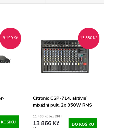
9 190 Kč
13 880 Kč
r-
Citronic CSP-714, aktivní
mixážní pult, 2x 350W RMS
11 460 Kč bez DPH
 KOŠÍKU
13 866 Kč
DO KOŠÍKU