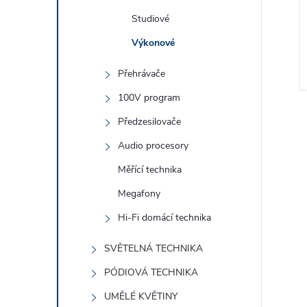
Studiové
Výkonové
Přehrávače
100V program
Předzesilovače
Audio procesory
Měřící technika
l
Megafony
Hi-Fi domácí technika
SVĚTELNÁ TECHNIKA
PÓDIOVÁ TECHNIKA
UMĚLÉ KVĚTINY