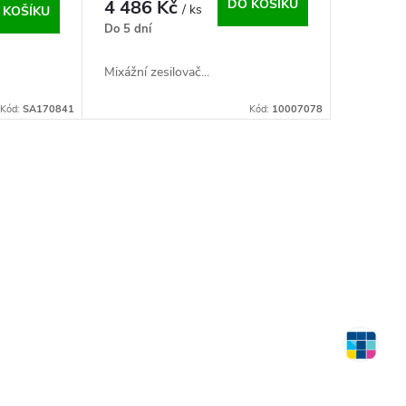
4 486 Kč
DO KOŠÍKU
/ ks
 KOŠÍKU
Do 5 dní
Mixážní zesilovač...
Kód:
SA170841
Kód:
10007078