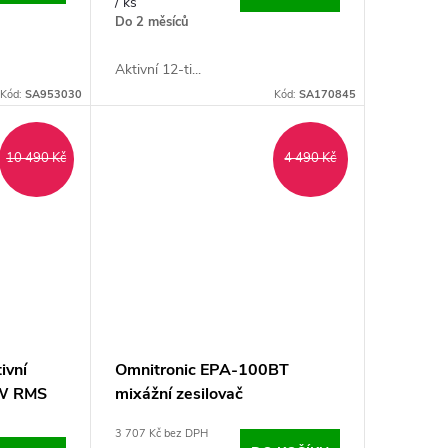
/ ks
Do 2 měsíců
Aktivní 12-ti...
Kód:
SA953030
Kód:
SA170845
10 490 Kč
4 490 Kč
ivní
Omnitronic EPA-100BT
0W RMS
mixážní zesilovač
3 707 Kč bez DPH