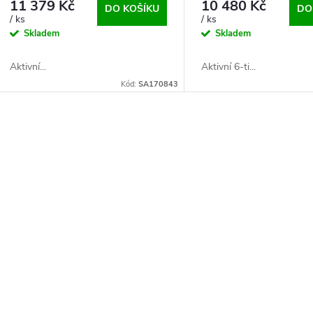
11 379 Kč
10 480 Kč
DO KOŠÍKU
DO
/ ks
/ ks
Skladem
Skladem
Aktivní...
Aktivní 6-ti...
Kód:
SA170843
O
v
á
d
a
c