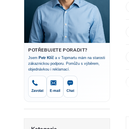
t
r
a
n
POTŘEBUJETE PORADIT?
Jsem
Petr Klíč
a v Topmartu mám na starosti
n
zákaznickou podporu. Pomůžu s výběrem,
objednávkou i reklamací.
í
p
Zavolat
E-mail
Chat
a
n
Přeskočit