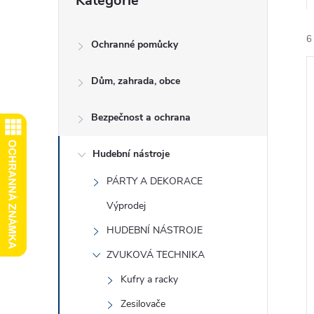
Kategorie
kategorie
e
6
l
Ochranné pomůcky
Dům, zahrada, obce
Bezpečnost a ochrana
í
Hudební nástroje
i
PÁRTY A DEKORACE
Výprodej
HUDEBNÍ NÁSTROJE
ZVUKOVÁ TECHNIKA
Kufry a racky
Zesilovače