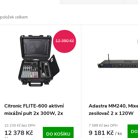
a
položek celkem
z
V
e
12 390 Kč
ý
n
p
p
s
r
p
Citronic FLITE-600 aktivní
Adastra MM240, Mixe
o
mixážní pult 2x 300W, 2x
zesilovač 2 x 120W
r
UHF mikrofon, DSP efekty
10 230 Kč bez DPH
7 588 Kč bez DPH
d
12 378 Kč
9 181 Kč
DO
/ ks
DO KOŠÍKU