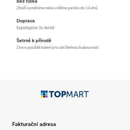
v
Bez rizika
Zboží vyměníme nebo vrátíme peníze do 14 dnů
l
Doprava
á
Expedujeme 3x denně
d
Šetrně k přírodě
a
Znovu použité balení pro udržitelnou budoucnost.
c
í
p
Z
r
á
v
p
k
Fakturační adresa