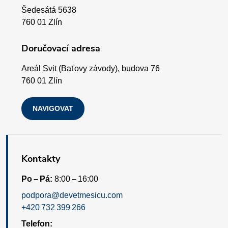
a
y
Šedesátá 5638
v
t
760 01 Zlín
ý
í
Doručovací adresa
p
Areál Svit (Baťovy závody), budova 76
i
760 01 Zlín
s
NAVIGOVAT
u
Kontakty
Po – Pá:
8:00 – 16:00
podpora@devetmesicu.com
+420 732 399 266
Telefon: