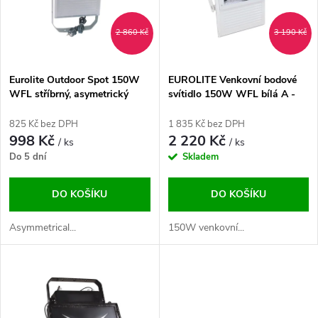
p
n
i
2 860 Kč
3 190 Kč
í
s
p
Eurolite Outdoor Spot 150W
EUROLITE Venkovní bodové
WFL stříbrný, asymetrický
svítidlo 150W WFL bílá A -
p
DOPRODEJ
r
825 Kč bez DPH
1 835 Kč bez DPH
r
998 Kč
2 220 Kč
/ ks
/ ks
o
Do 5 dní
Skladem
o
d
DO KOŠÍKU
DO KOŠÍKU
d
u
Asymmetrical...
150W venkovní...
u
k
k
t