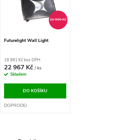
t
ů
ů
22 990 Kč
Futurelight Wall Light
18 981 Kč bez DPH
22 967 Kč
/ ks
Skladem
DO KOŠÍKU
DOPRODEJ
O