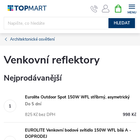
Přejít
NÁKUPNÍ
KOŠÍK
na
obsah
HLEDAT
Architektonické osvětlení
Venkovní reflektory
Nejprodávanější
Eurolite Outdoor Spot 150W WFL stříbrný, asymetrický
Do 5 dní
825 Kč bez DPH
998 Kč
EUROLITE Venkovní bodové svítidlo 150W WFL bílá A -
DOPRODEJ