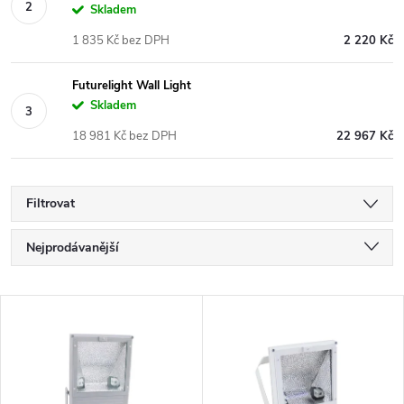
Skladem
1 835 Kč bez DPH
2 220 Kč
Futurelight Wall Light
Skladem
18 981 Kč bez DPH
22 967 Kč
Filtrovat
Ř
Nejprodávanější
a
Nejlevnější
V
Nejdražší
z
ý
Abecedně
e