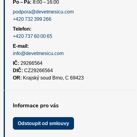
Po – Pá:
8:00 – 16:00
podpora@devetmesicu.com
+420 732 399 266
Telefon:
+420 737 60 00 65
E-mail:
info@devetmesicu.com
IČ:
29266564
DIČ:
CZ29266564
OR:
Krajský soud Brno, C 69423
Informace pro vás
Odstoupit od smlouvy