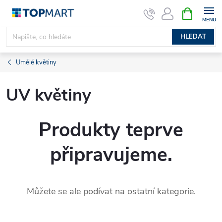
Přejít
NÁKUPNÍ
KOŠÍK
na
obsah
HLEDAT
Umělé květiny
UV květiny
Produkty teprve
připravujeme.
Můžete se ale podívat na ostatní kategorie.