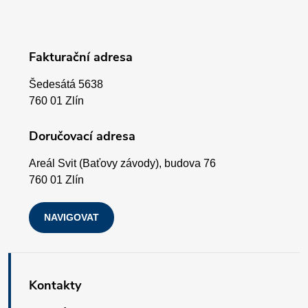
á
p
Fakturační adresa
a
Šedesátá 5638
t
760 01 Zlín
í
Doručovací adresa
Areál Svit (Baťovy závody), budova 76
760 01 Zlín
NAVIGOVAT
Kontakty