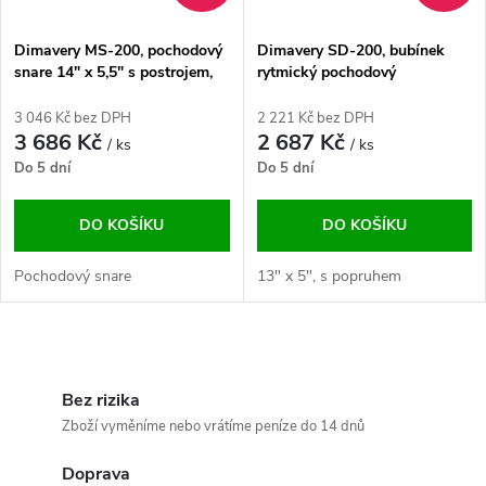
Dimavery MS-200, pochodový
Dimavery SD-200, bubínek
snare 14" x 5,5" s postrojem,
rytmický pochodový
bílý
3 046 Kč bez DPH
2 221 Kč bez DPH
3 686 Kč
2 687 Kč
/ ks
/ ks
Do 5 dní
Do 5 dní
DO KOŠÍKU
DO KOŠÍKU
Pochodový snare
13" x 5", s popruhem
O
v
Bez rizika
Zboží vyměníme nebo vrátíme peníze do 14 dnů
l
Doprava