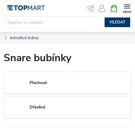
Přejít
NÁKUPNÍ
KOŠÍK
na
obsah
HLEDAT
Jednotlivé bubny
Snare bubínky
Plechové
Dřevěné