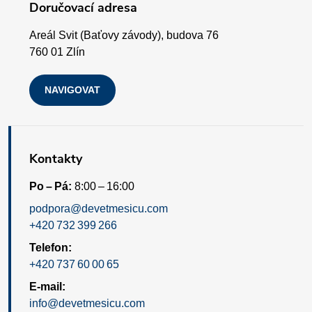
ý
í
Doručovací adresa
p
Areál Svit (Baťovy závody), budova 76
i
760 01 Zlín
s
NAVIGOVAT
u
Kontakty
Po – Pá:
8:00 – 16:00
podpora@devetmesicu.com
+420 732 399 266
Telefon:
+420 737 60 00 65
E-mail:
info@devetmesicu.com