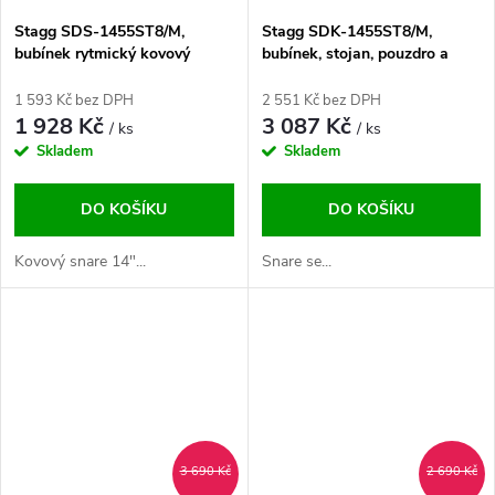
Stagg SDS-1455ST8/M,
Stagg SDK-1455ST8/M,
bubínek rytmický kovový
bubínek, stojan, pouzdro a
paličky
1 593 Kč bez DPH
2 551 Kč bez DPH
1 928 Kč
3 087 Kč
/ ks
/ ks
Skladem
Skladem
DO KOŠÍKU
DO KOŠÍKU
Kovový snare 14"...
Snare se...
3 690 Kč
2 690 Kč