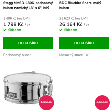
s
p
Stagg MASD-1306, pochodový
BDC Bluebird Snare, malý
buben rytmický 13" x 6", bílý
buben
p
r
1 486 Kč bez DPH
21 623 Kč bez DPH
r
1 798 Kč
26 164 Kč
/ ks
/ ks
o
Skladem
Skladem
o
d
DO KOŠÍKU
DO KOŠÍKU
d
u
Pochodový buben...
Mosazný snare 14"...
u
k
k
t
t
ů
ů
1 930 Kč
3 090 Kč