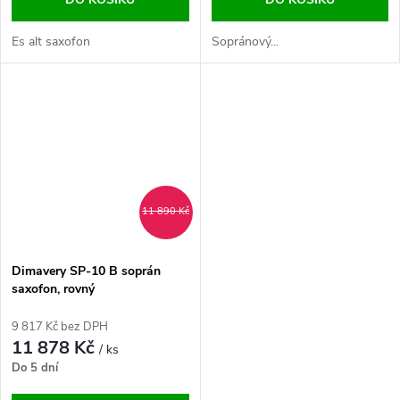
Es alt saxofon
Sopránový...
11 890 Kč
Dimavery SP-10 B soprán
saxofon, rovný
9 817 Kč bez DPH
11 878 Kč
/ ks
Do 5 dní