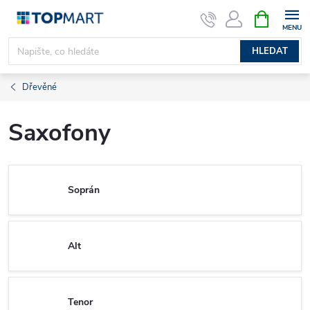
Přejít
NÁKUPNÍ
KOŠÍK
na
obsah
HLEDAT
Dřevěné
Saxofony
Soprán
Alt
Tenor