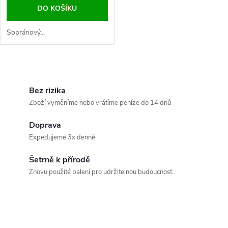
DO KOŠÍKU
Sopránový...
O
v
Bez rizika
Zboží vyměníme nebo vrátíme peníze do 14 dnů
l
Doprava
á
Expedujeme 3x denně
d
Šetrně k přírodě
a
Znovu použité balení pro udržitelnou budoucnost.
c
í