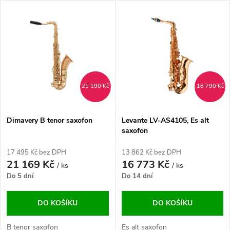
a
V
Nejdražší
z
ý
Abecedně
e
p
n
i
21 190 Kč
16 790 Kč
í
s
p
Dimavery B tenor saxofon
Levante LV-AS4105, Es alt
saxofon
p
r
17 495 Kč bez DPH
13 862 Kč bez DPH
r
21 169 Kč
16 773 Kč
/ ks
/ ks
o
Do 5 dní
Do 14 dní
o
d
DO KOŠÍKU
DO KOŠÍKU
d
B tenor saxofon
Es alt saxofon