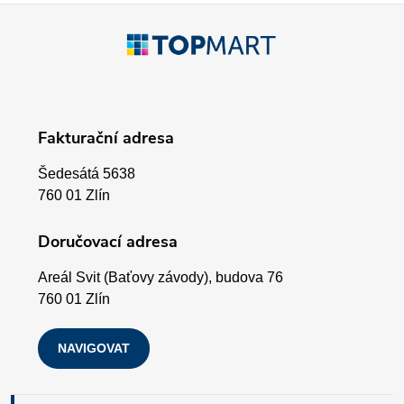
p
Z
r
á
v
p
k
Fakturační adresa
a
y
Šedesátá 5638
v
t
760 01 Zlín
ý
í
Doručovací adresa
p
Areál Svit (Baťovy závody), budova 76
i
760 01 Zlín
s
NAVIGOVAT
u