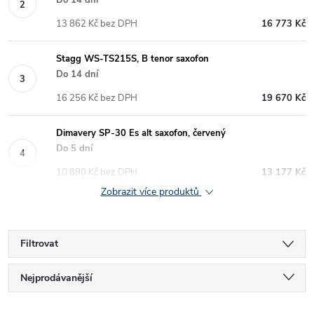
Do 14 dní
13 862 Kč bez DPH
16 773 Kč
Stagg WS-TS215S, B tenor saxofon
Do 14 dní
16 256 Kč bez DPH
19 670 Kč
Dimavery SP-30 Es alt saxofon, červený
Do 5 dní
10 890 Kč bez DPH
13 177 Kč
Zobrazit více produktů
Filtrovat
Ř
Nejprodávanější
Nejlevnější