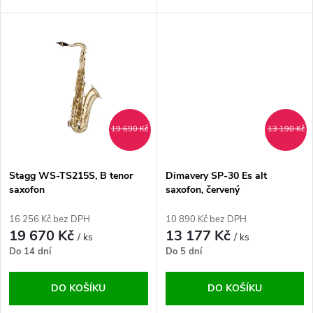
u
u
k
k
t
t
ů
ů
19 690 Kč
13 190 Kč
Stagg WS-TS215S, B tenor
Dimavery SP-30 Es alt
saxofon
saxofon, červený
16 256 Kč bez DPH
10 890 Kč bez DPH
19 670 Kč
13 177 Kč
/ ks
/ ks
Do 14 dní
Do 5 dní
DO KOŠÍKU
DO KOŠÍKU