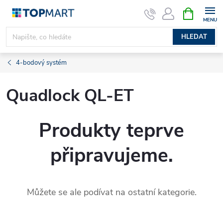
Přejít
NÁKUPNÍ
KOŠÍK
na
obsah
HLEDAT
4-bodový systém
Quadlock QL-ET
Produkty teprve
připravujeme.
Můžete se ale podívat na ostatní kategorie.