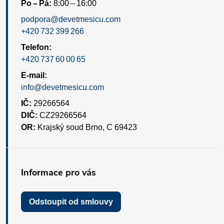
Po – Pá:
8:00 – 16:00
podpora@devetmesicu.com
+420 732 399 266
Telefon:
+420 737 60 00 65
E-mail:
info@devetmesicu.com
IČ:
29266564
DIČ:
CZ29266564
OR:
Krajský soud Brno, C 69423
Informace pro vás
Odstoupit od smlouvy