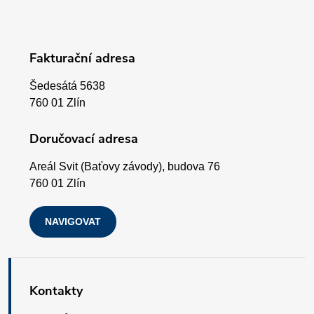
á
p
Fakturační adresa
a
Šedesátá 5638
t
760 01 Zlín
í
Doručovací adresa
Areál Svit (Baťovy závody), budova 76
760 01 Zlín
NAVIGOVAT
Kontakty