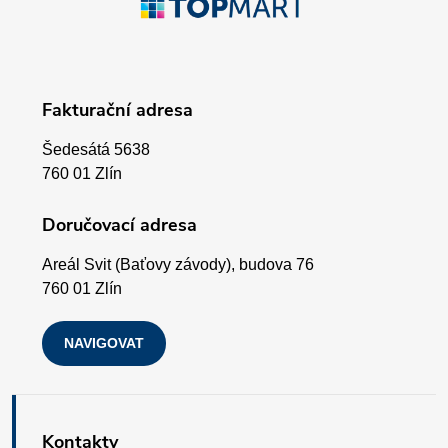
r
á
v
p
k
Fakturační adresa
a
y
Šedesátá 5638
v
t
760 01 Zlín
ý
í
Doručovací adresa
p
Areál Svit (Baťovy závody), budova 76
i
760 01 Zlín
s
NAVIGOVAT
u
Kontakty