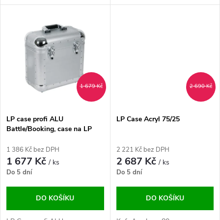
u
k
k
t
t
ů
ů
1 679 Kč
2 690 Kč
LP case profi ALU
LP Case Acryl 75/25
Battle/Booking, case na LP
desky
1 386 Kč bez DPH
2 221 Kč bez DPH
1 677 Kč
2 687 Kč
/ ks
/ ks
Do 5 dní
Do 5 dní
DO KOŠÍKU
DO KOŠÍKU