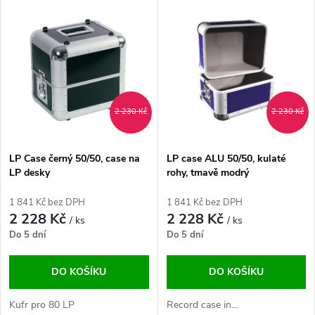
V
Nejdražší
z
ý
Abecedně
e
p
n
i
2 230 Kč
2 230 Kč
í
s
p
LP Case černý 50/50, case na
LP case ALU 50/50, kulaté
LP desky
rohy, tmavě modrý
p
r
1 841 Kč bez DPH
1 841 Kč bez DPH
r
2 228 Kč
2 228 Kč
/ ks
/ ks
o
Do 5 dní
Do 5 dní
o
d
DO KOŠÍKU
DO KOŠÍKU
d
u
Kufr pro 80 LP
Record case in...