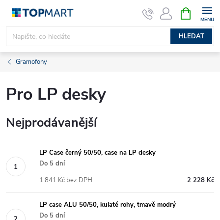
Přejít
NÁKUPNÍ
KOŠÍK
na
obsah
HLEDAT
Gramofony
Pro LP desky
Nejprodávanější
LP Case černý 50/50, case na LP desky
Do 5 dní
1 841 Kč bez DPH
2 228 Kč
LP case ALU 50/50, kulaté rohy, tmavě modrý
Do 5 dní