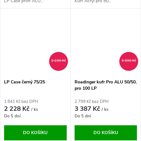
LP Case profi ALU...
Kufr Acryl pro 80...
2 230 Kč
3 390 Kč
LP Case černý 75/25
Roadinger kufr Pro ALU 50/50,
pro 100 LP
1 841 Kč bez DPH
2 799 Kč bez DPH
2 228 Kč
3 387 Kč
/ ks
/ ks
Do 5 dní
Do 5 dní
DO KOŠÍKU
DO KOŠÍKU