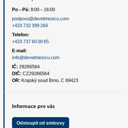
Po – Pá:
8:00 – 16:00
podpora@devetmesicu.com
+420 732 399 266
Telefon:
+420 737 60 00 65
E-mail:
info@devetmesicu.com
IČ:
29266564
DIČ:
CZ29266564
OR:
Krajský soud Brno, C 69423
Informace pro vás
Odstoupit od smlouvy