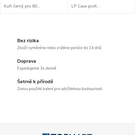
Kufr černý pro 80...
LP Case profi...
O
v
Bez rizika
Zboží vyměníme nebo vrátíme peníze do 14 dnů
l
Doprava
á
Expedujeme 3x denně
d
Šetrně k přírodě
a
Znovu použité balení pro udržitelnou budoucnost.
c
í
p
Z