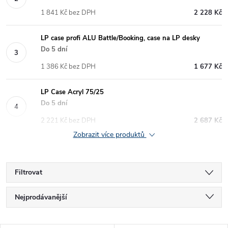
1 841 Kč bez DPH
2 228 Kč
LP case profi ALU Battle/Booking, case na LP desky
Do 5 dní
1 386 Kč bez DPH
1 677 Kč
LP Case Acryl 75/25
Do 5 dní
2 221 Kč bez DPH
2 687 Kč
Zobrazit více produktů
Filtrovat
Ř
Nejprodávanější
a
Nejlevnější