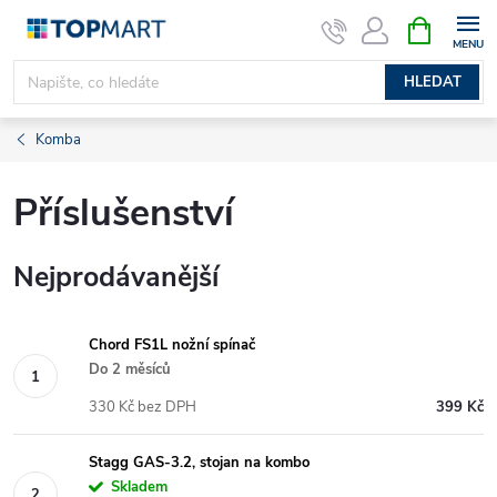
Přejít
NÁKUPNÍ
KOŠÍK
na
obsah
HLEDAT
Komba
Příslušenství
Nejprodávanější
Chord FS1L nožní spínač
Do 2 měsíců
330 Kč bez DPH
399 Kč
Stagg GAS-3.2, stojan na kombo
Skladem