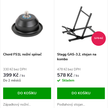
V
Nejdražší
z
ý
Abecedně
e
p
n
i
579 Kč
í
s
p
Chord FS1L nožní spínač
Stagg GAS-3.2, stojan na
kombo
p
r
330 Kč bez DPH
478 Kč bez DPH
r
399 Kč
578 Kč
/ ks
/ ks
o
Do 2 měsíců
Skladem
o
d
DO KOŠÍKU
DO KOŠÍKU
d
u
Západkový nožní...
Podlahový stojan...