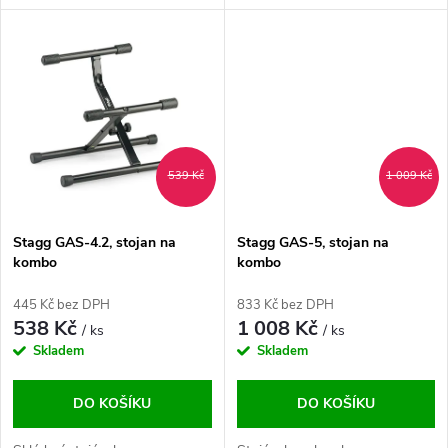
u
k
k
t
t
ů
ů
539 Kč
1 009 Kč
Stagg GAS-4.2, stojan na
Stagg GAS-5, stojan na
kombo
kombo
445 Kč bez DPH
833 Kč bez DPH
538 Kč
1 008 Kč
/ ks
/ ks
Skladem
Skladem
DO KOŠÍKU
DO KOŠÍKU