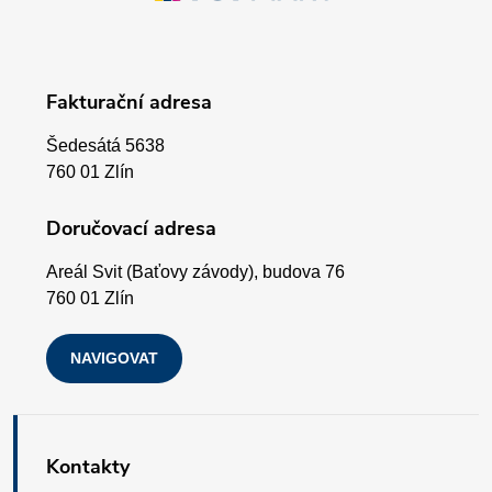
á
v
p
k
Fakturační adresa
a
y
Šedesátá 5638
v
t
760 01 Zlín
ý
í
Doručovací adresa
p
Areál Svit (Baťovy závody), budova 76
i
760 01 Zlín
s
NAVIGOVAT
u
Kontakty