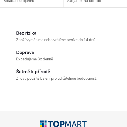
Skládací stojánek...
Stojánek na kombo...
O
v
Bez rizika
Zboží vyměníme nebo vrátíme peníze do 14 dnů
l
Doprava
á
Expedujeme 3x denně
d
Šetrně k přírodě
a
Znovu použité balení pro udržitelnou budoucnost.
c
í
p
Z
r