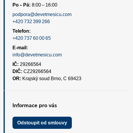
Po – Pá:
8:00 – 16:00
podpora@devetmesicu.com
+420 732 399 266
Telefon:
+420 737 60 00 65
E-mail:
info@devetmesicu.com
IČ:
29266564
DIČ:
CZ29266564
OR:
Krajský soud Brno, C 69423
Informace pro vás
Odstoupit od smlouvy