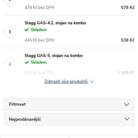
478 Kč bez DPH
578 Kč
Stagg GAS-4.2, stojan na kombo
Skladem
445 Kč bez DPH
538 Kč
Stagg GAS-5, stojan na kombo
Skladem
833 Kč bez DPH
1 008 Kč
Zobrazit více produktů
Filtrovat
Ř
Nejprodávanější
a
Nejlevnější